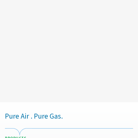
Phone: +33611716822
Email:
pascal.perard@pneumatech.com