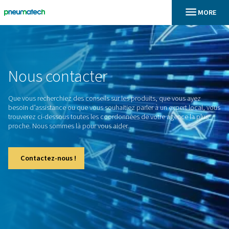
En
Accueil
Nous
contacter
Que vous recherchiez des conseils sur les produits, que vou
besoin d’assistance ou que vous souhaitiez parler à un exper
trouverez ci-dessous toutes les coordonnées de votre agenc
proche. Nous sommes là pour vous aider.
Contactez-nous !