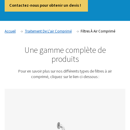
gouttelettes d’huile aux particules de sable et de poussière. 
soient-elles, ces particules peuvent entraîner des dysfonct
des équipements en aval, la contamination des produits et d
problèmes de qualité. En fonction de votre application, vo
avoir besoin de filtres à air comprimé pour éviter les probl
qualité, de fiabilité et d’efficacité du système d’air. Pneum
différents types de filtres à air comprimé pour éliminer tout 
contaminant.
Contactez-nous pour obtenir un devis !
Accueil
Traitement De L'air Comprimé
Filtres À Air 
Une gamme complète d