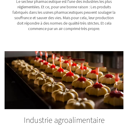
P – Pré-filtre à coalescence et à particules pour u
général
G – Filtres à coalescence pour protection générale
éliminant les particules solides et les aérosols d'huile
C - Filtres à coalescence hautes performances po
protection générale éliminant les particules solides et 
aérosols d'huile
S – Filtres à particules pour la protection contre la
poussière et l'élimination des particules solides
D - Filtres à particules hautes performances pour l
protection contre la poussière et l'élimination des par
solides
V – Filtre de rétention des odeurs et vapeurs d'huil
Où sont utilisés les filtres à