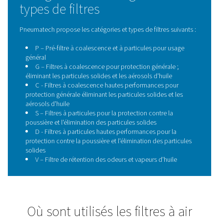
filtres Pneumatech
Notre gamme complète de filtres est basée sur l
développements de brevets uniques et exclusifs afin 
efficacement tous les types de contamination. No
technologie de pointe vous offre une série d’avanta
Les noyaux de filtre en acier inoxydable ha
performance améliorés garantissent une solidité e
sécurité supérieure.
Le nouvel élément filtrant perfectionné assure une f
élevée, une perte de charge moindre et des perfo
garanties durant toute sa durée de vie.
Les filtres anti-poussière à forte capacité de par
prolongent la durée de vie du filtre
Les éléments filtrants sont conçus pour garantir 
étanchéité
Facile d'utilisation avec mise en place l'élément fil