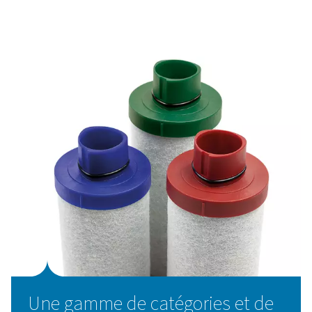
filtration restent considérables :
Protégez et améliorez votre réseau d’air.
Eliminer l'huile et les particules solides du réseau d
comprimé à la source
Protéger les outils et équipements pneumatiques 
de la contamination
Protégez et augmentez l’efficacité de vos sécheurs
Pureté d'air assurée
Niveau élevé de contrôle des contaminants.
Conformez-vous aux exigences de la classe ISO 8
Faites attention aux contaminants qui peuvent app
pendant la compression et la distribution de l’air.
Les avantages de choisir 