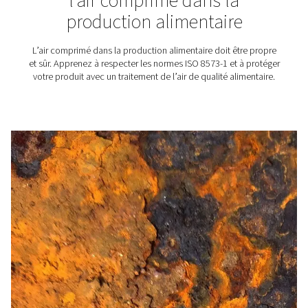
Production de ciment
Tout comme l'air comprimé, le ciment est présent parto
de nous et il est difficile d'imaginer notre monde mode
l'un ou sans l'autre. C'est pourquoi, en toute logique,
comprimé joue un rôle important dans la production de
Toutefois, des normes de qualité s'appliquent à l'air 
destiné à la production de ciment. En effet, l'air comp
traité peut endommager le produit final.
Centre d'information sur l
sécheurs d'air comprim