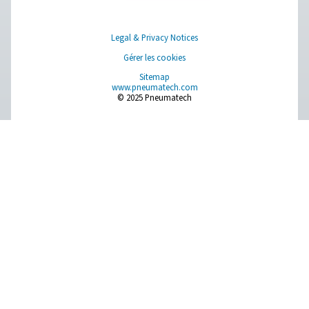
et solutions
Découvrez pourquoi l’air comprimé a besoin d’être fi
Découvrez les contaminants courants, comment ils pé
dans votre système et comment choisir les bons filtres
air propre et efficace.