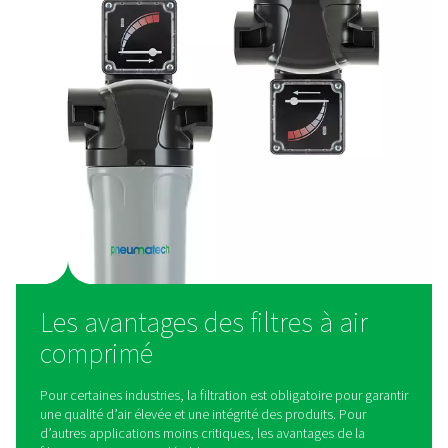
sécurité et la conformité réglementaire des produits. En 
les bactéries, les vapeurs d’huile, les particules fines et l
les filtres de process garantissent que l’air comprimé r
normes de pureté les plus élevées pour les opérations s
Qu'est-ce qu'un filtre à ai
comprimé ?
Comme mentionné ci-dessus, un filtre à air comprimé él
contaminants qui peuvent être présents dans l’air co
Différents types de filtres sont disponibles pour différe
de contaminants. Pour les applications générales, 
proposons des filtres coalescents à huile, des filtres à p