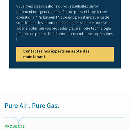
Comme mentionné, les générateurs d’azote à mem
utilisent des membranes en fibres creuses, fabriquées à 
polymères spécialisés conçus pour la perméation sélec
gaz. Ces fibres creuses contiennent des milliers de mi
tubes poreux qui agissent comme une barrière sélec
permettant à certains gaz de passer tout en retenant d
Lorsque de l’air comprimé est introduit dans le mod
membrane, des gaz tels que l’oxygène, le dioxyde de c
la vapeur d’eau pénètrent à travers les parois des fibre
en raison de leur perméabilité plus élevée. L’azote, qui
une perméabilité plus faible, reste à l’intérieur des fibre
collecté sous forme de gaz produit. Ce processus
perméation sélective est entraîné par des différenc
pression partielle et de solubilité, garantissant une sépa
une production efficaces de l’azote de haute pure
La conception des membranes en fibres creuses per