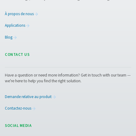
comprimé, ce qui permet d’obtenir une solution plus 
économe en énergie et nécessitant peu d’entretien.
conviennent particulièrement aux applications nécessi
niveaux de pureté de l’azote allant jusqu’à 99,5 
En revanche, les générateurs PSA utilisent un proces
cycles de pression alternée pour adsorber et désorber 
l’aide de tamis moléculaires en carbone, ce qui peut a
des puretés d’azote plus élevées, jusqu’à 99,999
Cependant, les systèmes PSA sont généralement p
encombrants, consomment plus d’énergie et nécessit
maintenance plus complexe en raison des cycles et de
mobiles. Ainsi, alors que les générateurs d’azote PS
idéaux pour les besoins de pureté ultra élevée, les gén
d’azote à membrane offrent une option plus rationali
rentable pour une large gamme d’applications industr