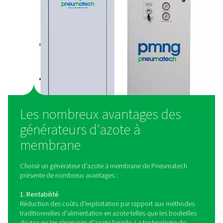
2. Traitement de l’air
Avant que l’air comprimé puisse être introduit dans le 
membrane, il doit être traité pour éliminer les contamina
implique de filtrer l’air pour éliminer l’huile, l’eau, et les 
qui pourraient endommager les membranes ou réduir
efficacité. L’étape de traitement de l’air comprend sou
filtres à coalescence, des filtres à charbon actif, et des
d’air pour s’assurer que l’air est propre et sec.
3. Séparation par membrane
L’air comprimé traité passe ensuite à travers le mod
membrane, qui contient des milliers de membranes en
creuses fabriquées à partir de polymères spécialisés. C
permettent une perméation sélective en fonction des di
taux de perméabilité des gaz.
4. Collecte d’azote
L’azote, maintenant séparé des autres composants de l’