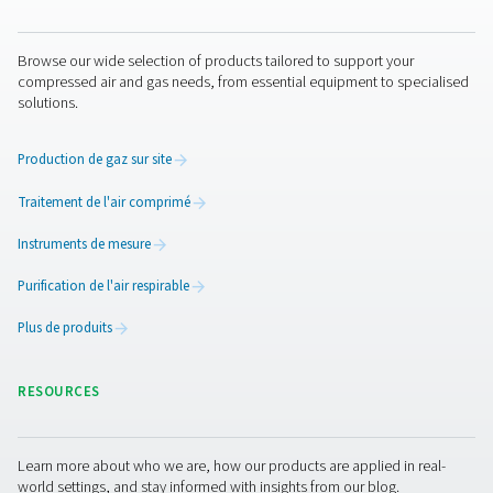
rapport surface/volume élevé, ce qui maximise le conta
l’air comprimé et la surface de la membrane, amélioran
l’efficacité de la génération d’azote.
Comparaison de la product
d’azote à membrane avec 
production d’azote PSA
Lorsque l’on compare la production d’azote par membr
production d’azote par adsorption modulée en pressio
plusieurs différences clés apparaissent. Les générateur
à membrane utilisent la perméation sélective à trave
membranes en fibres creuses pour séparer l’azote de