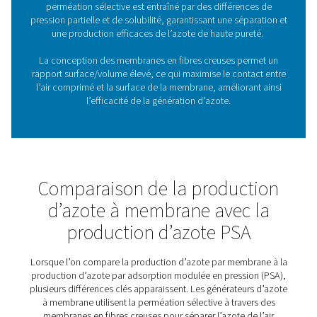
1. Rentabilité
Réduction des coûts d’exploitation par rapport aux mé
traditionnelles d’alimentation en azote telles que les bou
de gaz ou les réservoirs d’azote liquide. La technologie
membrane avancée garantit une efficacité énergétique 
ce qui permet de réduire la consommation d’énergie et 
d’exploitation.
2. Production à la demande
Générer de l’azote sur site et à la demande, réduisant ain
dépendance vis-à-vis des fournisseurs externes et améli
l’efficacité opérationnelle.
3. Les générateurs d’azote à
Les générateurs d'azote à membrane sont compacts,
nécessitent peu d'espace et sont évolutifs pour répondr
demandes croissantes d'azote