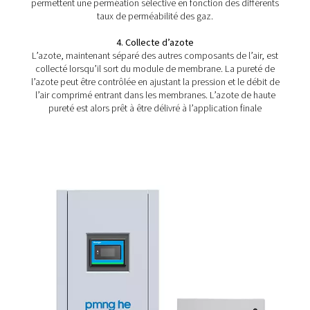
?
Le principe de fonctionnement d’un générateur d’az
membrane implique l’utilisation de membranes en fibre
composées de polymères qui permettent une permé
sélective. Lorsque l’air comprimé traverse ces memb
l’oxygène, le dioxyde de carbone et la vapeur d’eau pé
travers les parois de la membrane, tandis que l’azote e
et collecté sous forme de gaz produit. Ce process
séparation des gaz est entraîné par la différence des 
perméabilité des différents gaz, ce qui permet de g
efficacement de l’azote.
1. Compression d’air
Le processus commence par la compression de l’air a
l’aide d’un compresseur d’air. La compression de l’air
la pression, ce qui est essentiel pour le processus de s
suivant. Le compresseur assure une alimentation en air
qui est la matière première pour la production d’az