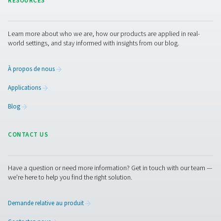
les niveaux d’humidité. Un excès d’humidité peut entraî
dommages à l’équipement, des inefficacités de producti
non-respect des réglementations du secteur. En intégran
surveillance du point de rosée, les entreprises peuvent
de manière proactive les problèmes liés à l’humidité et 
leurs opérations.
1. Prévient les dommages liés à l’humidité
Aide à éviter la corrosion, le gel et la contamination dan
systèmes d’air comprimé.
2. Garantit la conformité
Répond aux normes de qualité de l’air de l’industrie, tell
norme ISO 8573, pour le contrôle de l’humidité.
3. Améliore l’efficacité du système
Réduit le risque de chutes de pression et de pertes d’én
dues à une humidité excessive.