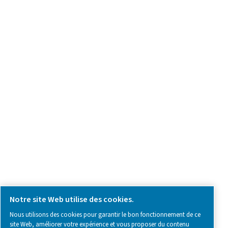
we're here to help you find the right solution.
Demande relative au produit
Contactez-nous
SOCIAL MEDIA
Follow us on social media for updates, insights, and a close
what we’re working on.