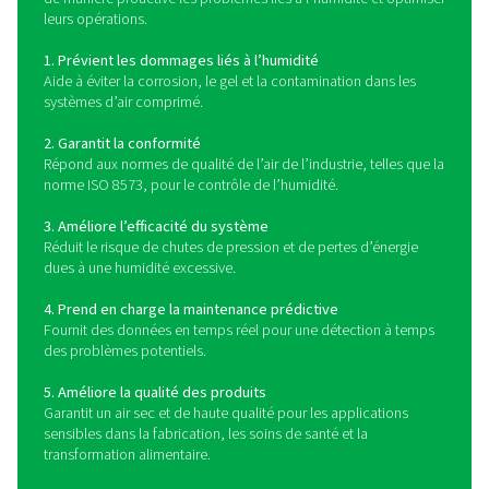
Comment fonctionnent l
instruments de mesure du p
de rosée ?
Les instruments de mesure du point de rosée mesure
température à laquelle l’humidité de l’air comprimé ou 
condense en liquide. Ils utilisent une technologie de c
avancée, telle que des capteurs capacitifs, à miroir ref
en polymère, pour détecter les niveaux d’humidité et fo
mesures précises du point de rosée. Certains compteurs
des affichages numériques, une surveillance à distanc
capacités d’enregistrement de données, ce qui perm
opérateurs de suivre les tendances et de réagir de m
proactive aux changements de qualité de l’air. En survei
permanence les niveaux d’humidité, les instruments d