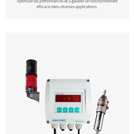
Compteurs de point de rosée mobiles PDP C
Les contrôleurs PDP Check M et M plus sont des comp
point de rosée mobiles conçus pour une surveillance p
l'air comprimé et des gaz. Ils fournissent des informatio
sur les niveaux d'humidité du système, aidant ainsi les en