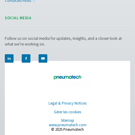
4. Prend en charge la maintenance prédictive
Fournit des données en temps réel pour une détection 
des problèmes potentiels.
5. Améliore la qualité des produits
Garantit un air sec et de haute qualité pour les applicati
sensibles dans la fabrication, les soins de santé et la
transformation alimentaire.
Nous contacter
Vous avez des questions sur nos instruments de mes
vous souhaitez savoir comment ils peuvent améliorer
opérations ? Parlons-en ! Notre équipe est là pour vo