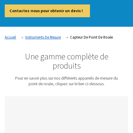
mesure essentiels utilisés pour surveiller la teneur en humidi
systèmes d’air comprimé et de gaz. En fournissant des mesu
et en temps réel du point de rosée, ces instruments aident à 
condensation, la corrosion et d’autres problèmes liés à l’hu
peuvent compromettre l’efficacité du système et la qualité d
Les industries telles que la fabrication pharmaceutique, agr
et électronique s’appuient sur la surveillance du point de ro
garantir la conformité aux normes strictes de qualité de l’air 
des performances opérationnelles optimales.
Contactez-nous pour obtenir un devis !
Accueil
Instruments De Mesure
Capteur De Point De R