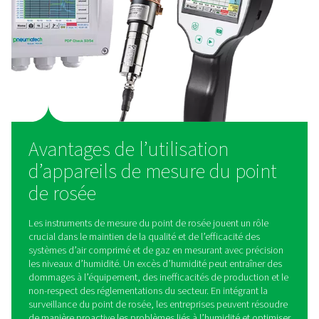
Contrôleurs de point de rosée PDP Check 50
Le PDP Check 500 S2/S1 est un contrôleur de point de 
haute précision conçu pour les sécheurs par réfrigéra
membrane et par adsorption. Avec un affichage intégré, 
d'alarme et une interface Modbus-RTU, il fournit une surve
des alertes en temps réel, garantissant un air sec et de ha
et l'efficacité du système.