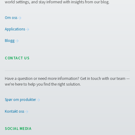
optimalisere driften.
1. Forhindrer fuktrelaterte skader
Bidrar til å unngå korrosjon, frost og forurensning i
trykkluftsystemer.
2. Sikre samsvar
Oppfyller industristandarder for luftkvalitet, som ISO 857
fuktighetskontroll.
3. Økt systemeffektivitet
Reduserer risikoen for trykkfall og energitap på grunn av
fuktighet.
4. Støtter forebyggende vedlikehold
Gir sanntidsdata for tidlig påvisning av potensielle prob
5. Forbedret produktkvalitet
Sikrer tørr luft av høy kvalitet for sensitive bruksområde