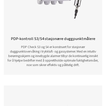
PDP Check S stasjonære duggpunktmål
PDP Check S er konstruert for stasjonær duggpunktover
trykkluft- og gassystemer. Den er permanent installert
kontinuerlige og nøyaktige avlesninger, noe som hjelper 
med å effektivt oppdage restfuktighet og opprettholde 
systemytelse.