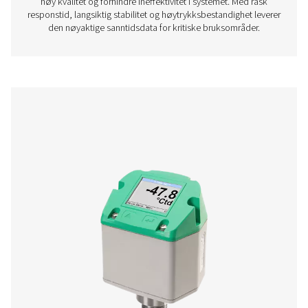
PDP Check S3 og S4 er konstruert for stasjonæ
duggpunktovervåking i trykkluft- og gassystemer. Med en
berøringsskjerm og innebygde alarmer tilbyr de kontinuerl
for å hjelpe bedrifter med å opprettholde optimale fuktig
noe som sikrer effektiv og pålitelig drift.