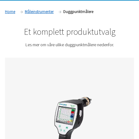
kompromittere systemeffektiviteten og produktkvaliteten. B
farmasi, næringsmidler og elektronikkproduksjon er avheng
duggpunktovervåking for å sikre samsvar med strenge
luftkvalitetsstandarder og opprettholde optimal driftsytelse.
Kontakt oss for et pristilbud!
Home
Måleinstrumenter
Duggpunktmålere
Et komplett produktutva
Les mer om våre ulike duggpunktmålere nedenfo