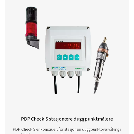
PDP Check M mobile duggpunktmåler
PDP Check M og M Plus er mobile duggpunktmålere des
nøyaktig overvåking av trykkluft og gasser. De gir pålitelig
systemets fuktighetsnivåer, og hjelper bedrifter med å op
ytelsen og sikre effektiv drift på tvers av ulike brukso