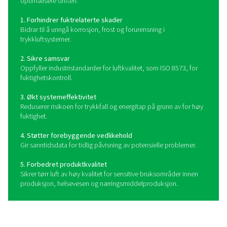
Hvordan fungerer
duggpunktmålere?
Duggpunktmålere måler temperaturen der fuktighet i tr
eller gass kondenserer til væske. De bruker avans
sensorteknologi, som kapasitive, avkjølte speil- el
polymersensorer, for å registrere fuktighetsnivåer og gi
duggpunktavlesninger. Noen målere tilbyr digitale dis
fjernovervåking og dataloggingsfunksjoner, slik at ope
kan spore trender og reagere proaktivt på endringe
luftkvaliteten. Ved kontinuerlig å overvåke fuktighets
bidrar duggpunktmålere til å opprettholde tørr trykkluf