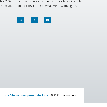
ACT US
SOCIAL MEDIA
 question or need more information? Get
Follow us on socia
ch with our team — we're here to help you
and a closer look 
e right solution.
m produkter
t oss