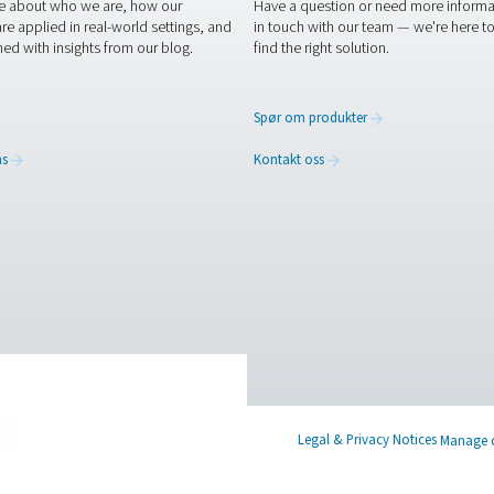
RESOURCES
CONT
ed
Learn more about who we are, how our
Have a
s,
products are applied in real-world settings, and
in tou
stay informed with insights from our blog.
find th
Om oss
Spør o
Applications
Kontak