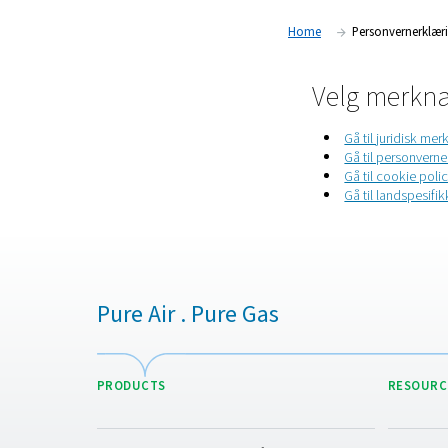
Home
P
Velg
Gå
Gå
Gå
Gå