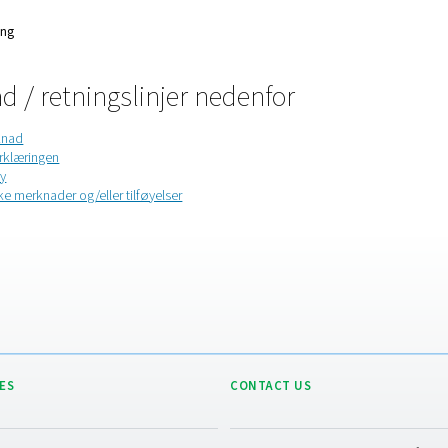
ersonvernerklæring
 merknad / retningslinjer neden
 til juridisk merknad
 til personvernerklæringen
 til cookie policy
 til landspesifikke merknader og/eller tilføyelser