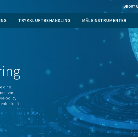
 GASGENERERING
TRYKKLUFTBEHANDLING
rklæring
rsonopplysningene dine.
te personverndokumentene
nerklæring, cookie-policy
 erklæringen nedenfor for å
sningene dine.