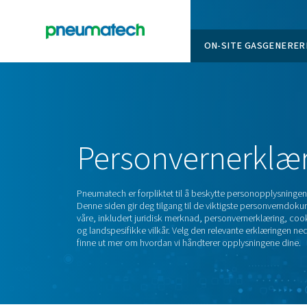
ON-SITE
En
Home
Personverne
Pneumatech er forpliktet til å beskytte pe
Denne siden gir deg tilgang til de viktigs
våre, inkludert juridisk merknad, personver
og landspesifikke vilkår. Velg den relevante
finne ut mer om hvordan vi håndterer opply