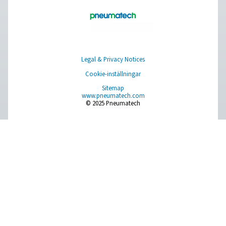
Have a question or need more information? Get in touch wi
we're here to help you find the right solution.
Fråga om produkter
Kontakta oss
SOCIAL MEDIA
Follow us on social media for updates, insights, and a close
what we’re working on.