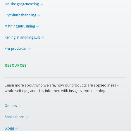
PRODUCTS
Browse our wide selection of products tailored to support 
compressed air and gas needs, from essential equipment to
solutions.
On-site gasgenerering
Tryckluftbehandling
Mätningsutrustning
Rening af andningsluft
Fler produkter