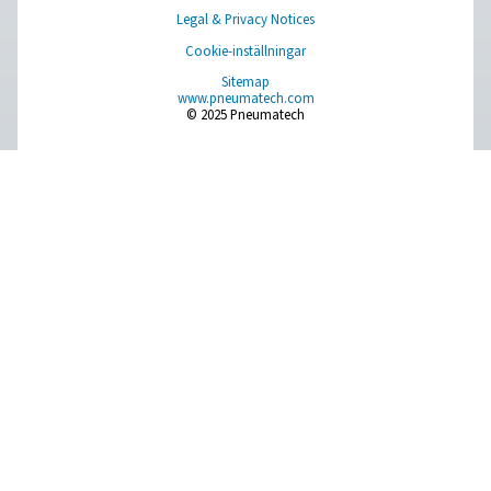
PPNG MX gasblandare för laserskärnin
Exakt hjälpgasblandning för laserskärning. PPNG MX le
konsekventa kväve- och syregasblandningar för op
kapprestanda och tillförlitlighet, driftsäkerhet.