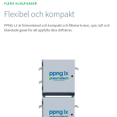
PPNG LX förhindrar att olja, damm och andra föroreningar n
laserhuvudet för att skydda optik, munstycken och skärhuv
kostsamma skador.
HÅLL IGÅNG
Undvik stillestånd och
reparationer
Genom att säkerställa ren hjälpgas av hög kvalitet minskar 
risken för oplanerat underhåll och håller din laserskärning i
avbrott.
FLERA HJÄLPGASER
Flexibel och kompakt