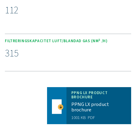
Utnyttja fördelarna me
kvävegenerering på plat