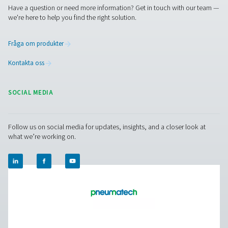
PSA-kväve på plats upp till 300 bar med kompakt, allt-i-