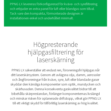
PPNG LX gasfiltrering för
laserskärning
PPNG LX är en högeffektiv filtreringspanel som avlägsnar
damm och ångföroreningar från kväve, syre, luft eller b
hjälpgaser som används vid laserskärning. Även spårniv
dessa föroreningar kan skada laserhuvudet, försämra
skärkvaliteten och orsaka oplanerade driftstopp.