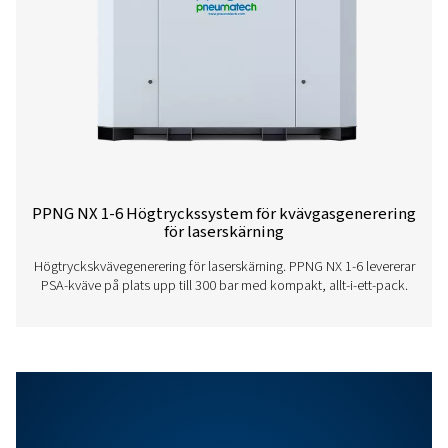
PPNG LX PRODUCT
BROCHURE
PPNG LX produc
brochure
1001 KB
PDF
Funktioner Och Fördelar