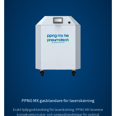
Allmänna Specifikationer:
Valmöjligheter
Kontakta oss
Har du frågor eller är du nyfiken på hur våra
kvävgasgeneratorer kan förbättra din verksamhet? Hö
dig till oss! Vårt team är angelägna om att ge dig insik
och stöd för att hjälpa dig att optimera dina processe
med vår toppmoderna kväveteknik. Låt oss omvandl
verksamhet tillsammans!
Kontakta våra kväveexperter