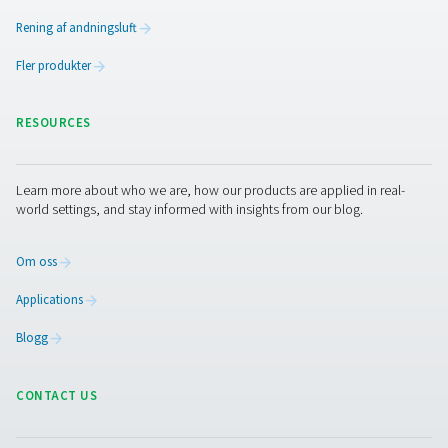
PPNG NX 1-6 Högtryckssystem för kvävgasge
för laserskärning
Högtryckskvävegenerering för laserskärning. PPNG NX 1-6