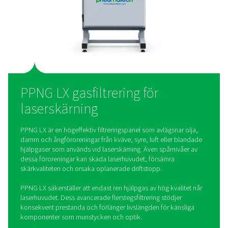
PPNG LX är förmonterad och kompakt och filtrerar kväve, syr
blandade gaser för att uppfylla dina driftskrav.