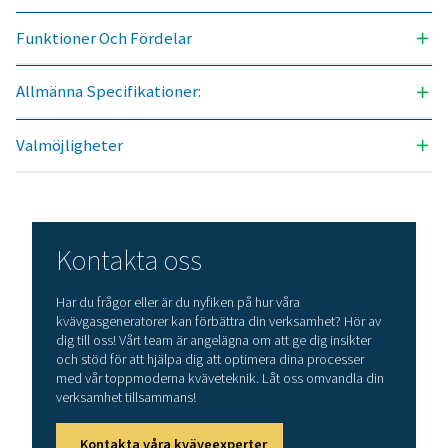
Funderar du på om du ska gå över från att köpa kv
på flaska till att producera kvävgas på plats? Valet
uppenbart – du ska absolut! Gasproduktion på pl
erbjuder många fördelar, bland annat minskade kost
exakt renhetskontroll, lägre transportutsläpp, förbä
säkerhet och eliminering av logistiska utmaningar. I 
avseenden visar sig kvävgasproduktion på plats var
effektivaste lösningen. Kontakta våra experter för at
reda på mer om hur denna övergång kan gynna d
verksamhet.
Kontakta våra kväveexperter
Allmänna specifikation