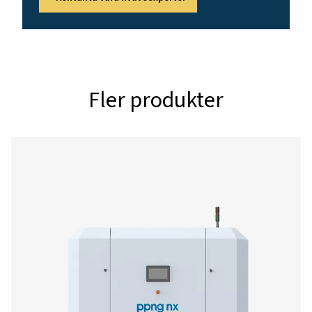
3
N2-FILTRERINGSKAPACITET (NM
/H)
315
3
O2-FILTRERINGSKAPACITET (NM
/H)
112
3
FILTRERINGSKAPACITET LUFT/BLANDAD GAS (NM
/H)
315