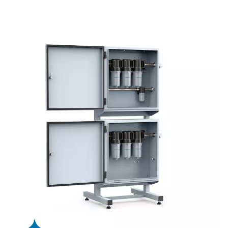
PPNG LX säkerställer att endast ren hjälpgas av hög kvali
laserhuvudet. Dess avancerade flerstegsfiltrering stödjer
konsekvent prestanda och förlänger livslängden för kän
komponenter som munstycken och optik.
PPNG LX levereras förkonfigurerad för kväve- och syrefil
och erbjuder en extra panel för luft eller blandgas som til
Tack vare den kompakta, förmonterade designen är
installationen enkel och underhållet minimalt.
Högpresterande
hjälpgasfiltrering för
laserskärning