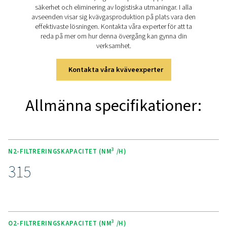
laserskärning
PPNG LX levereras som standard med kväve- och syrefilt
O
: Högeffektiv dammfiltrering
2
N
: Högeffektiv koalescerande filtrering av aerosol
2
damm och oljeångor
Luft- och blandgasfiltrering kan läggas till som tillval:
Luft eller blandade gaser: högeffektiv koalescera
filtrering av aerosoler, damm och oljeångor