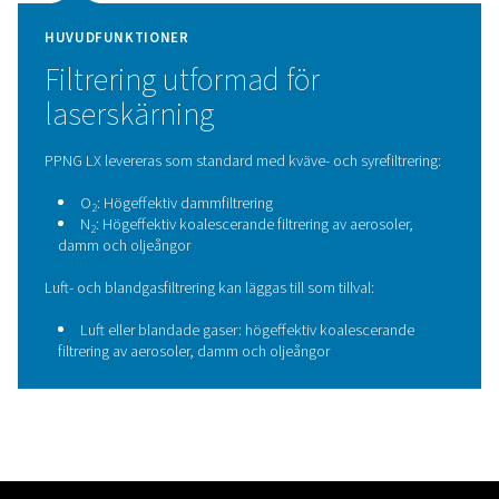
PPNG LX säkerställer att endast ren, föroreningsfri hjäl
ditt laserskärsystem. Genom att avlägsna olja, damm, a
och ångföroreningar från kväve, syre, luft eller blanda
skyddar den känsliga komponenter som optik, munsty
skärhuvuden. Denna konsekventa gaskvalitet bidrar ti
bibehålla skärprestandan, förlänger komponenternas l
och minskar risken för oplanerade driftstopp, vilket gö
till ett viktigt skydd för tillförlitlig laserskärning av hög k