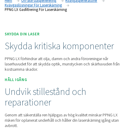
laserhuvudet för att säkerställa skärkvaliteten och minska ris
kostsamma driftstopp.
Kontakta oss för en offert!
Hem
On-Site Gasgenerering
Kvävgasgeneratorer
Kvävgaslösningar För Laserskärning
PPNG LX Gasfiltrering För Laserskärning
SKYDDA DIN LASER
Skydda kritiska komponen