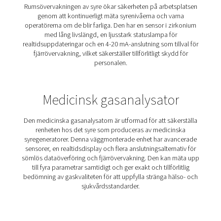
hållbara zirkoniumsensor och fjärrövervakning säkers
tillförlitlig kväveproduktion av hög kvalitet.
Bärbar syre-/kväveanalysa
Den bärbara O2/N2-analysatorn ger en oberoende och till
mätning av kväve- och syrerenhet. Den är utformad för 
på språng och levereras i en hållbar plug-and-play-vä
enkel transport och användning. Analysatorn fungera
behov av ytterligare sensorer eller anslutningar, vilket gör
ett praktiskt verktyg för att verifiera generatorns prest
dubbelkontrollera noggrannheten hos befintliga sens
Rumsövervakning av syr