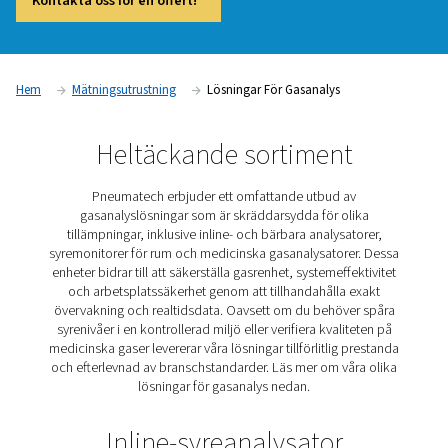
avgörande för att upprätthålla effektivitet, produktkvalitet o
Gasanalyslösningar gör det möjligt för företag att optimera
produktionen, säkerställa efterlevnad av branschstandarder
upptäcka potentiella problem innan de blir kostsamma. Des
ger realtidsinsikter om gasrenhet och systemprestanda, vilke
industrier som tillverkning, hälso- och sjukvård och
livsmedelsbearbetning att upprätthålla strikt kvalitetskontroll
Kontakta oss för en offert!
Hem
Mätningsutrustning
Lösningar För Gasanalys
Heltäckande sortiment