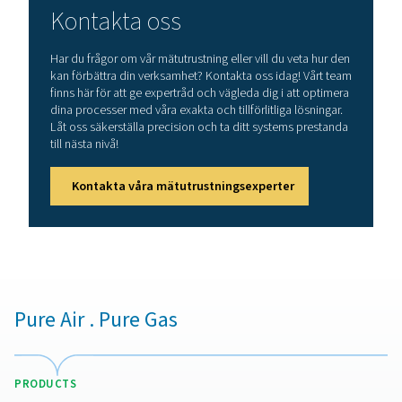
Fördelar med att använda
gasanalyslösningar
Genom att implementera lösningar för gasanalys säkerst
exakt övervakning av syre- och kväverenhet, vilket hjälp
företag att upprätthålla konsekvent produktkvalitet och
efterlevnad av branschbestämmelser. Genom att upptä
föroreningar eller fluktuationer i realtid förhindrar dessa
kostsamma produktionsfel och förbättrar driftseffektivi