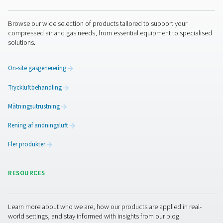
förbättrar också säkerheten på arbetsplatsen genom att
övervaka syrenivåerna i slutna utrymmen, vilket minskar
för farliga förhållanden. Med fjärrövervakningsfunktione
företag optimera systemprestanda samtidigt som de mi
manuella kontroller och underhållskostnader. Oavsett 
gäller industriella, medicinska eller
livsmedelsbearbetningstillämpningar ger gasanalyslösn
tillförlitlighet och noggrannhet som krävs för att skydda 
processer och upprätthålla högren gasproduktion.
Kontakta oss
Har du frågor om vår mätutrustning eller vill du veta h
kan förbättra din verksamhet? Kontakta oss idag! Vår