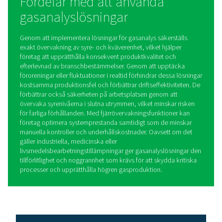
bedömning av gaskvaliteten för att uppfylla stränga hä
sjukvårdsstandarder.