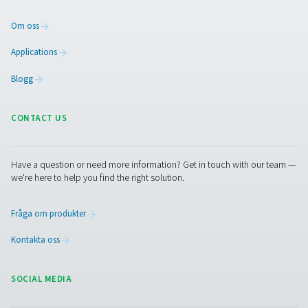
finns här för att ge expertråd och vägleda dig i att op
dina processer med våra exakta och tillförlitliga lösni
Låt oss säkerställa precision och ta ditt systems pre
till nästa nivå!
Kontakta våra mätutrustningsexperter
Pure Air . Pure Gas
PRODUCTS