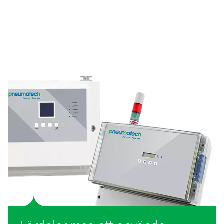
Rumsövervakningen av syre ökar säkerheten på arbets
genom att kontinuerligt mäta syrenivåerna och va
operatörerna om de blir farliga. Den har en sensor i z
med lång livslängd, en ljusstark statuslampa fö
realtidsuppdateringar och en 4-20 mA-anslutning som til
fjärrövervakning, vilket säkerställer tillförlitligt skyd
personalen.
Medicinsk gasanalysato
Den medicinska gasanalysatorn är utformad för att säk
renheten hos det syre som produceras av medicin
syregeneratorer. Denna väggmonterade enhet har ava
sensorer, en realtidsdisplay och flera anslutningsaltern
sömlös dataöverföring och fjärrövervakning. Den kan 
till fyra parametrar samtidigt och ger exakt och tillförl