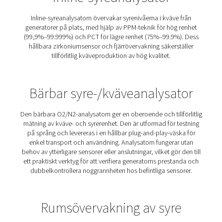
Pneumatech erbjuder ett omfattande utbud av
gasanalyslösningar som är skräddarsydda för oli
tillämpningar, inklusive inline- och bärbara analysat
syremonitorer för rum och medicinska gasanalysatorer
enheter bidrar till att säkerställa gasrenhet, systemeffe
och arbetsplatssäkerhet genom att tillhandahålla e
övervakning och realtidsdata. Oavsett om du behöve
syrenivåer i en kontrollerad miljö eller verifiera kvalit
medicinska gaser levererar våra lösningar tillförlitlig p
och efterlevnad av branschstandarder. Läs mer om vår
lösningar för gasanalys nedan.
Inline-syreanalysator
Inline-syreanalysatorn övervakar syrenivåerna i kväve
generatorer på plats, med hjälp av PPM-teknik för hög
(99,9%–99.999%) och PCT för lägre renhet (75%–99.9%