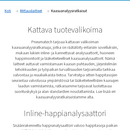
ennen kuin niistä tulee kalliita. Nämä ratkaisut antavat reaalia
kaasun puhtaudesta ja järjestelmän suorituskyvystä, mikä au
valmistus-, terveydenhuolto- ja elintarviketeollisuutta ylläp
laadunvalvontaa.
Pyydä tarjous
Koti
Mittauslaitteet
Kaasuanalyysiratkaisut
Kattava tuotevalikoima
Pneumatech tarjoaa kattavan valikoiman
kaasuanalyysiratkaisuja, jotka on räätälöity erilaisiin sov