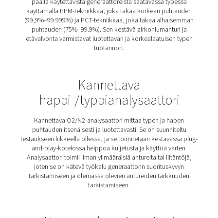
mukaan lukien inline- ja kannettavat analysaattorit, 
happimonitorit ja lääketieteelliset kaasuanalysaattori
laitteet auttavat varmistamaan kaasun puhtauden, järj
tehokkuuden ja työpaikan turvallisuuden tarjoamalla 
valvontaa ja reaaliaikaista tietoa. Tarvitsitpa sitten hap
seurantaa valvotussa ympäristössä tai lääketieteellisten
laadun varmistamista, ratkaisumme tarjoavat luotet
suorituskykyä ja alan standardien noudattamista. Lue l
kaasuanalyysiratkaisuistamme alta.
Inline-happianalysaattor
Sisäänrakennettu happianalysaattori valvoo happitasoj
päällä käytettävistä generaattoreista saatavassa ty
käyttämällä PPM-tekniikkaa, joka takaa korkean puh
(99,9%–99.999%) ja PCT-tekniikkaa, joka takaa alha
puhtauden (75%–99.9%). Sen kestävä zirkoniumantu
etävalvonta varmistavat luotettavan ja korkealaatuise