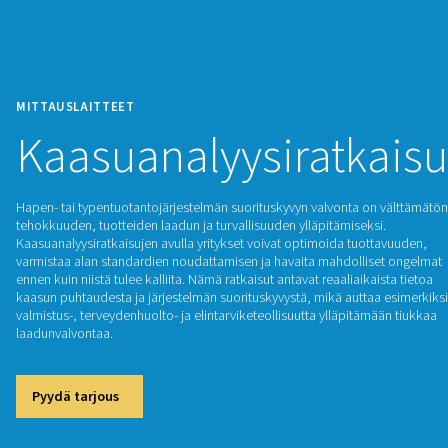
MITTAUSLAITTEET
Kaasuanalyysirat
Hapen- tai typentuotantojärjestelmän suorituskyvyn valvont
tehokkuuden, tuotteiden laadun ja turvallisuuden ylläpitämis
Kaasuanalyysiratkaisujen avulla yritykset voivat optimoida 
varmistaa alan standardien noudattamisen ja havaita mahdo