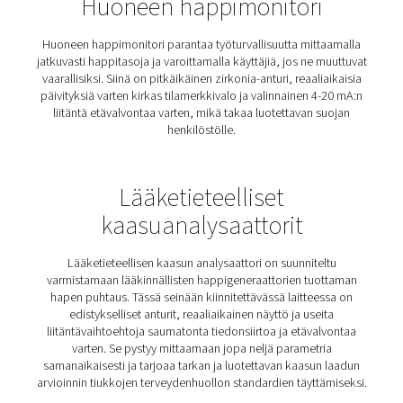
tuotannon.
Kannettava
happi-/typpianalysaattor
Kannettava O2/N2-analysaattori mittaa typen ja h
puhtauden itsenäisesti ja luotettavasti. Se on suunni
testaukseen liikkeellä ollessa, ja se toimitetaan kestävä
and-play-kotelossa helppoa kuljetusta ja käyttöä va
Analysaattori toimii ilman ylimääräisiä antureita tai liit
joten se on kätevä työkalu generaattorin suoritusk
tarkistamiseen ja olemassa olevien antureiden tark
tarkistamiseen.