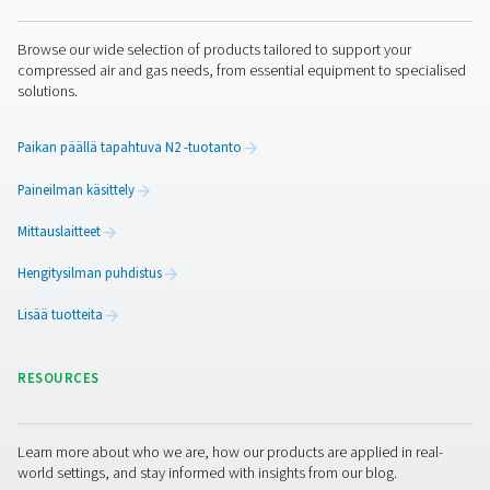
tehokkuutta. Ne parantavat myös työturvallisuutta valvo
happitasoja ahtaissa tiloissa ja vähentämällä vaaralliste
olosuhteiden riskiä. Etävalvontaominaisuuksien avulla yr
voivat optimoida järjestelmän suorituskyvyn ja vähentää
manuaalisia tarkastuksia ja huoltokustannuksia.
Kaasuanalyysiratkaisut tarjoavat luotettavuutta ja tarkku
joita tarvitaan kriittisten prosessien turvaamiseen ja eritt
puhtaan kaasun tuottamisen ylläpitämiseen niin teollisis
lääketieteellisissä kuin elintarvikkeiden käsittelysovelluk
Ota yhteyttä
Onko sinulla kysyttävää mittauslaitteistamme tai hal
tietää, miten ne voivat parantaa toimintaasi? Ota yhte