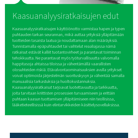
liitäntävaihtoehtoja saumatonta tiedonsiirtoa ja etäva
varten. Se pystyy mittaamaan jopa neljä parametr
samanaikaisesti ja tarjoaa tarkan ja luotettavan kaasu
arvioinnin tiukkojen terveydenhuollon standardien täytt