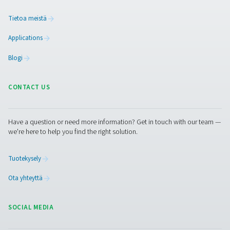
jo tänään! Tiimimme tarjoaa asiantuntevaa neuvontaa
opastaa prosessien optimoinnissa tarkkojen ja luotet
ratkaisujemme avulla. Varmistataan tarkkuus ja viedä
järjestelmäsi suorituskyky seuraavalle tasolle!
Ota yhteyttä mittauslaiteasiantuntijoihi
Puhdas ilma. Puhdas kaasu
PRODUCTS