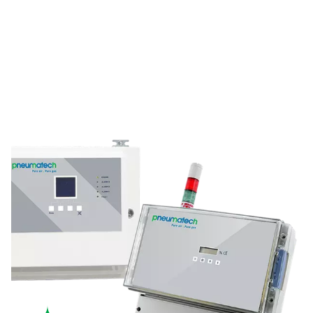
Huoneen happimonitor
Huoneen happimonitori parantaa työturvallisuutta mit
jatkuvasti happitasoja ja varoittamalla käyttäjiä, jos ne 
vaarallisiksi. Siinä on pitkäikäinen zirkonia-anturi, reaal
päivityksiä varten kirkas tilamerkkivalo ja valinnainen 
liitäntä etävalvontaa varten, mikä takaa luotettavan 
henkilöstölle.
Lääketieteelliset
kaasuanalysaattorit
Lääketieteellisen kaasun analysaattori on suunnite
varmistamaan lääkinnällisten happigeneraattorien tu
hapen puhtaus. Tässä seinään kiinnitettävässä laittee
edistykselliset anturit, reaaliaikainen näyttö ja use