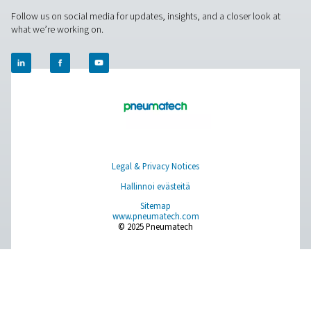
Browse our wide selection of products tailored to support 
compressed air and gas needs, from essential equipment to
solutions.
Paikan päällä tapahtuva N2 -tuotanto
Paineilman käsittely
Mittauslaitteet
Hengitysilman puhdistus
Lisää tuotteita
RESOURCES