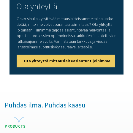
Kaasuanalyysiratkaisujen e
Kaasuanalyysiratkaisujen käyttöönotto varmistaa hapen 
puhtauden tarkan seurannan, mikä auttaa yrityksiä yllä
tuotteiden tasaista laatua ja noudattamaan alan määräy
Tunnistamalla epäpuhtaudet tai vaihtelut reaaliajassa n
ratkaisut estävät kalliit tuotantovirheet ja parantavat to