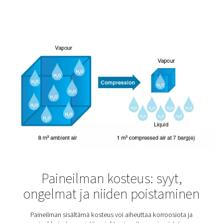
Elintarvike- ja juomateolli
Ruoka ja juomat ovat sanan varsinaisessa merkityk
elintärkeitä. Ja aivan kuten kehomme tarvitsee niitä to
myös niiden tuottajat tarvitsevat korkealaatuista pain
Onhan heidän huolehdittava siitä, että syömämme ja 
ovat turvallisia ja maistuvat hyvältä. Elintarviketeolli
paineilmastandardit ovat tiukat.