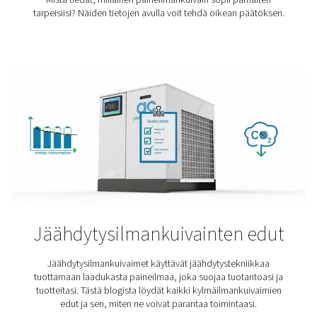
Lääketeollisuus
Lääketeollisuus on yksi tiukimmin säännellyistä aloista. 
hyvä syy. Lääketehtaissa valmistetut tuotteet voivat li
kärsimystä ja pelastaa henkiä. Tätä varten niiden tuot
kuitenkin täytettävä tiukat laatuvaatimukset. Tämä alkaa
puhtaasta paineilmasta.