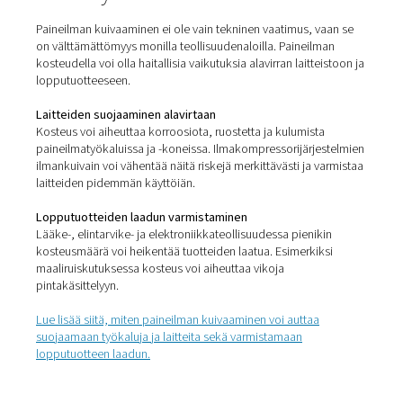
Adsorptio/kuivausaine
Adsorptio- tai absorptiokuivaimet
käyttävät hygrosko
materiaalia, kuten piigeeliä, paineilman sisältämän k
imeytymiseen. Ilma virtaa materiaalin yli ja kuivaa teho
Nämä kuivaimet saavuttavat PDP-arvon välillä -10 °C/14 
°C/-94 °F.
Yhtenäisen toiminnan ylläpitämiseksi adsorptiokuivai
kaksi kuivaussäiliötä. Ensimmäistä käytetään saap
paineilman kuivaamiseen ja toista kuivausaineen regener
Kuivaimissamme käytetään kolmentyyppisiä
regenerointimenetelmiä: painehuuhteluregeneroin
("lämpöttömät kuivaimet"), lämmitetty painehuuhtelu ja 
Kalvo
Kalvokuivaimissa
käytetään prosessia, jota kutsut
"selektiiviseksi permeaatioksi." Ne koostuvat sylinterik
jossa on tuhansia pieniä onttoja polymeerikuituja, j
sisäpinta on pinnoitettu. Selektiivisen läpäisevyyden a