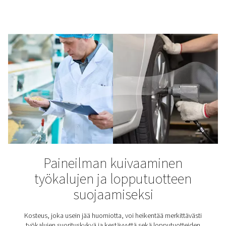
Adsorptioilmankuivainte
käyttökohteet ja edut
Kun paineilmajärjestelmään pääsee kosteutta, seurauks
olla kalliita – laitevaurioista tuotteen laadun heikkene