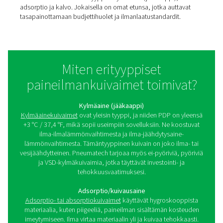
vaaran paineilmajärjestelmille, paineilmalaitteille ja loppu
Kalvokuivaimet voivat poistaa tämän kosteuden "selekt
permeaation" avulla, jotta vaaditut ilmanlaatustandardit 