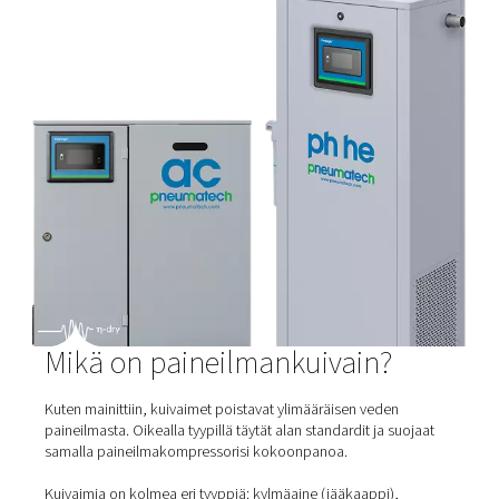
Membraanikuivaimet
Käsittelemätön paineilma sisältää aina kosteutta, joka vo