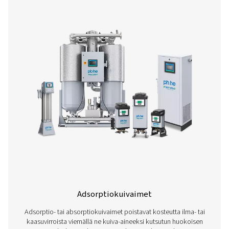
Jäähdytyskuivaimet
Kylmäkuivaimet ovat yleisimmin käytettyjä kuivaimia k
poistamiseen paineilmasta. Siksi niillä on tärkeä ro
paineilmajärjestelmien suojaamisessa korroosiolta sekä 
ja lopputuotteiden suojaamisessa.