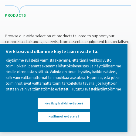
Paineilman laadun
varmistaminen
elintarviketuotannossa
Elintarviketuotannossa käytettävän paineilman on o
puhdasta ja turvallista. Opi täyttämään ISO 8573-1 -stan