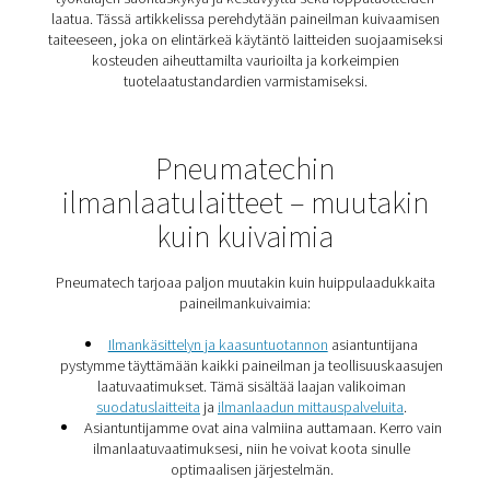
Siksi monilla teollisuudenaloilla puhdasta ja kuivaa ilma
suosita – se on välttämätöntä. Tässä artikkelissa tut
tarkemmin adsorptiokuivaimiin: mitä ne ovat, milloin
käytetään ja miksi niillä on tärkeä rooli vaativissa sovel