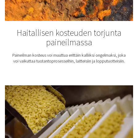
Jäähdytysilmankuivainten 
Jäähdytysilmankuivaimet käyttävät jäähdytysteknii
tuottamaan laadukasta paineilmaa, joka suojaa tuotan
tuotteitasi. Tästä blogista löydät kaikki kylmäilmankui
edut ja sen, miten ne voivat parantaa toimintaasi