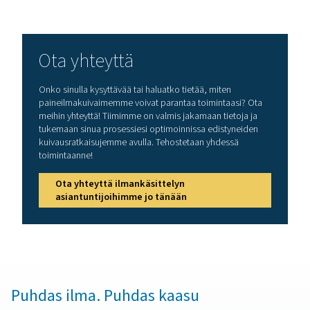
Haitallisen kosteuden torj
paineilmassa
Paineilman kosteus voi muuttua erittäin kalliiksi ongelma
voi vaikuttaa tuotantoprosesseihin, laitteisiin ja lopputuo