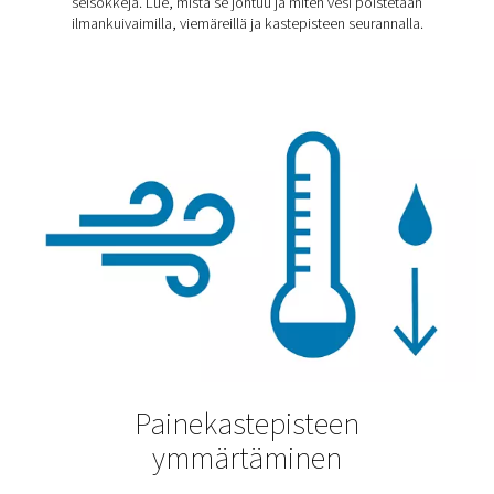
Sementin tuotanto
Aivan kuten paineilmaakin, myös sementtiä on ympäri