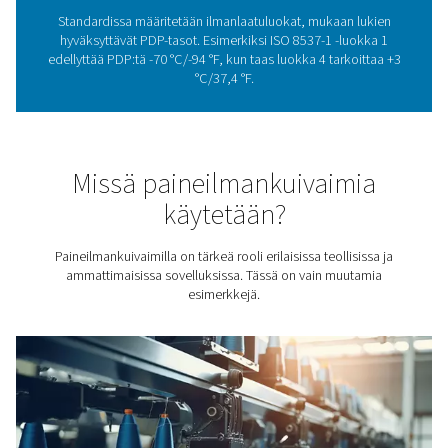
Paineilman kuivaamisen
merkitys
Paineilman kuivaaminen ei ole vain tekninen vaatimus, v
on välttämättömyys monilla teollisuudenaloilla. Paineil
kosteudella voi olla haitallisia vaikutuksia alavirran laitte