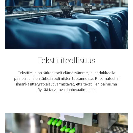
lopputuotteeseen.
Laitteiden suojaaminen alavirtaan
Kosteus voi aiheuttaa korroosiota, ruostetta ja kulumist
paineilmatyökaluissa ja -koneissa. Ilmakompressorijärj
ilmankuivain voi vähentää näitä riskejä merkittävästi ja 
laitteiden pidemmän käyttöiän.
Lopputuotteiden laadun varmistaminen
Lääke-, elintarvike- ja elektroniikkateollisuudessa pienik
kosteusmäärä voi heikentää tuotteiden laatua. Esimerki
maaliruiskutuksessa kosteus voi aiheuttaa vikoja
pintakäsittelyyn.
Lue lisää siitä, miten paineilman kuivaaminen voi auttaa
suojaamaan työkaluja ja laitteita sekä varmistamaan
lopputuotteen laadun.