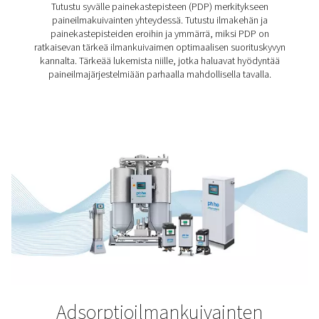
Nykymaailmamme olisi mahdoton kuvitella ilman sitä. 
järkevää, että paineilmalla on tärkeä rooli sement
valmistuksessa. Sementintuotannossa käytettävää pai
koskevat kuitenkin laatuvaatimukset. Tämä johtuu siit
käsittelemätön paineilma voi vaarantaa lopputuott
Paineilmankuivainten
tietokeskus
Haluatko lisätietoja erityyppisistä
paineilmakompressorikuivaimista? Tutustu tietokirja