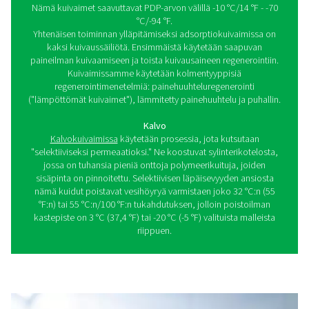
Mikä on paineilmankuivain?
Kuten mainittiin, kuivaimet poistavat ylimääräisen veden
paineilmasta. Oikealla tyypillä täytät alan standardit ja s
samalla paineilmakompressorisi kokoonpanoa.
Kuivaimia on kolmea eri tyyppiä: kylmäaine (jääkaappi),