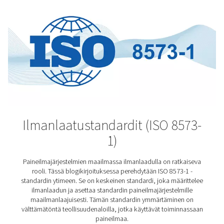
Painekastepisteen
ymmärtäminen
Tutustu syvälle painekastepisteen (PDP) merkityk
paineilmakuivainten yhteydessä. Tutustu ilmakehän
painekastepisteiden eroihin ja ymmärrä, miksi PD
ratkaisevan tärkeä ilmankuivaimen optimaalisen suori
kannalta. Tärkeää lukemista niille, jotka haluavat hy
paineilmajärjestelmiään parhaalla mahdollisella tava