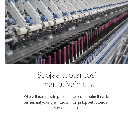
Paineilman kosteus: syyt
ongelmat ja niiden poistam
Paineilman sisältämä kosteus voi aiheuttaa korroosi
seisokkeja. Lue, mistä se johtuu ja miten vesi poist
ilmankuivaimilla, viemäreillä ja kastepisteen seurann