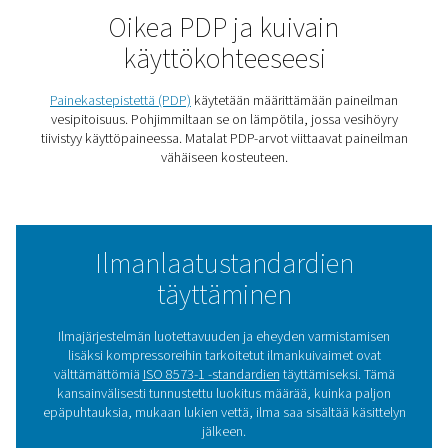
nämä kuidut poistavat vesihöyryä varmistaen joko 32 °
°F:n) tai 55 °C:n/100 °F:n tukahdutuksen, jolloin pois
kastepiste on 3 °C (37,4 °F) tai -20 °C (-5 °F) valituista m
riippuen.