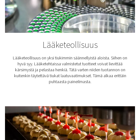
Oikea PDP ja kuivain
käyttökohteeseesi
Painekastepistettä (PDP)
käytetään määrittämään pai
vesipitoisuus. Pohjimmiltaan se on lämpötila, jossa ve
tiivistyy käyttöpaineessa. Matalat PDP-arvot viittaavat p
vähäiseen kosteuteen.
Ilmanlaatustandardien
täyttäminen
Ilmajärjestelmän luotettavuuden ja eheyden varmist
lisäksi kompressoreihin tarkoitetut ilmankuivaimet 