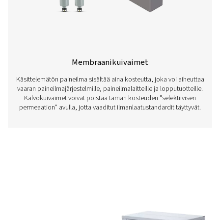
Adsorptiokuivaimet
Adsorptio- tai absorptiokuivaimet poistavat kosteutta i
kaasuvirroista viemällä ne kuiva-aineeksi kutsutun hu
materiaalin läpi, mikä varmistaa kuivat ja kosteudet
olosuhteet.