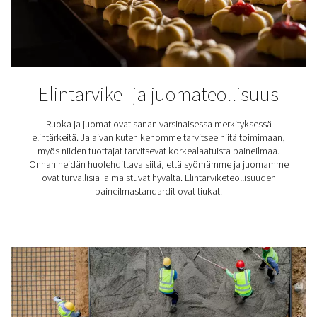
välttämättömiä
ISO 8573-1 -standardien
täyttämiseksi
kansainvälisesti tunnustettu luokitus määrää, kuinka 
epäpuhtauksia, mukaan lukien vettä, ilma saa sisältää k
jälkeen.
Standardissa määritetään ilmanlaatuluokat, mukaan 
hyväksyttävät PDP-tasot. Esimerkiksi ISO 8537-1 -lu
edellyttää PDP:tä -70 °C/-94 °F, kun taas luokka 4 tarko
°C/37,4 °F.
Missä paineilmankuivaim
käytetään?
Paineilmankuivaimilla on tärkeä rooli erilaisissa teollis