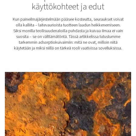
Oikean paineilmankuivai
valinta
Mistä tiedät, millainen paineilmankuivain sopii parh
tarpeisiisi? Näiden tietojen avulla voit tehdä oikean pä