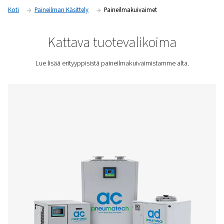
syntyy kondensaatiota. Paineilmankuivaimemme ovat vältt
tämän kosteuden poistamisessa, mikä voi aiheuttaa korroos
laatuongelmia ja mikro-organismeja ilmajärjestelmässä.
Pyydä tarjous
Koti
Paineilman Käsittely
Paineilmakuivaimet
Kattava tuotevalikoima
Lue lisää erityyppisistä paineilmakuivaimistamme a