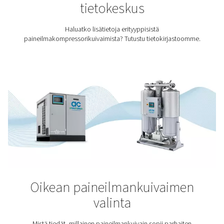
Tekstiiliteollisuus
Tekstiileillä on tärkeä rooli elämässämme, ja laaduk
paineilmalla on tärkeä rooli niiden tuotannossa. Pneu
ilmankäsittelyratkaisut varmistavat, että tekstiilien pa
täyttää tarvittavat laatuvaatimukset.