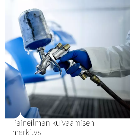
adsorptio ja kalvo. Jokaisella on omat etunsa, jotka aut
tasapainottamaan budjettihuolet ja ilmanlaatustandardit
Miten erityyppiset
paineilmankuivaimet toimi
Kylmäaine (jääkaappi)
Kylmäainekuivaimet
ovat yleisin tyyppi, ja niiden PDP o
+3 °C / 37,4 °F, mikä sopii useimpiin sovelluksiin. Ne k
ilma-ilmalämmönvaihtimesta ja ilma-jäähdytysain
lämmönvaihtimesta. Tämäntyyppinen kuivain on joko il
vesijäähdytteinen. Pneumatech tarjoaa myös ei-pyöriviä,
ja VSD-kylmäkuivaimia, jotka täyttävät investointi-
tehokkuusvaatimuksesi.