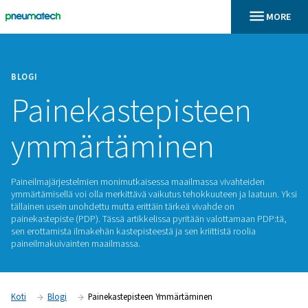
BLOGI
Painekastepistee
ymmärtäminen
Paineilmajärjestelmien monimutkaisessa maailmassa vivaht
ymmärtämisellä voi olla merkittävä vaikutus tehokkuuteen ja 
tällainen usein unohdettu mutta erittäin tärkeä vivahde on
painekastepiste (PDP). Tässä artikkelissa pyritään valottam
sen erottamista ilmakehän kastepisteestä ja sen kriittistä roo
paineilmakuivainten maailmassa.