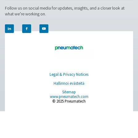
PRODUCTS
Browse our wide selection of products tailored to support 
compressed air and gas needs, from essential equipment to
solutions.
Paikan päällä tapahtuva N2 -tuotanto
Paineilman käsittely
Mittauslaitteet
Hengitysilman puhdistus