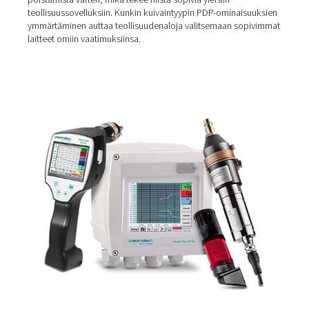
Kastepisteet eri
ilmankuivaintyypeissä
Erityyppiset ilmankuivaimet on suunniteltu saavuttamaa
vaihtelevat painekastepisteet, mikä varmistaa, että pai
täyttää kunkin sovelluksen erityistarpeet. Ilmankuivaime
kastepiste on ratkaiseva mittari, joka ilmaisee kuivaime
tehokkuuden kosteuden poistamisessa. Esimerkiksi
absorptiokuivainten kastepisteet ovat tyypillisesti paljo
alhaisempia, usein jopa -40 °C:n (-40 °F) tai jopa -70 °C:n
lämpötilassa, koska näissä
absorptioilmankuivaimissa
käytetään imeytysmateriaaleja erittäin kuivan ilman
aikaansaamiseksi. Tämä tekee niistä ihanteellisia sovellu
joissa tarvitaan mahdollisimman vähän kosteutta.