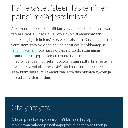
Kastepistevalvonta
paineilmajärjestelmissä
Kastepisteen valvonta
on välttämätön käytäntö
paineilmajärjestelmissä, sillä se varmistaa, että ilma pys