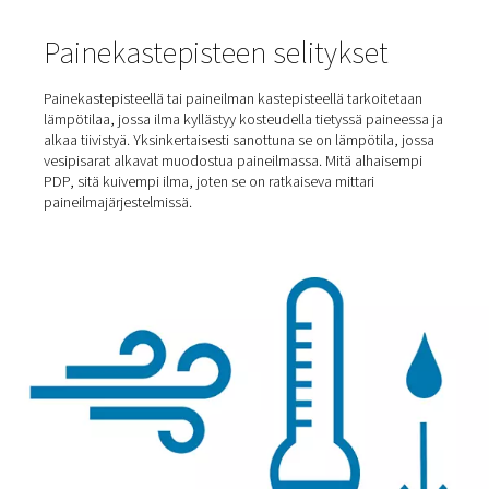
Koti
Blogi
Painekastepisteen Ymmärtäminen
Painekastepisteen selitykset
Painekastepisteellä tai paineilman kastepisteellä tarkoi
lämpötilaa, jossa ilma kyllästyy kosteudella tietyssä pai
alkaa tiivistyä. Yksinkertaisesti sanottuna se on lämpötil
vesipisarat alkavat muodostua paineilmassa. Mitä alhai
PDP, sitä kuivempi ilma, joten se on ratkaiseva mittari
paineilmajärjestelmissä.