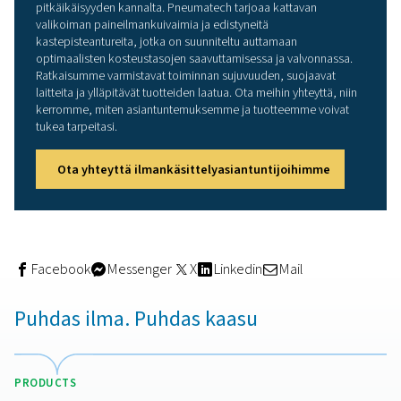
halutulla kosteustasolla. Kastepisteen mittaamisen avull
teollisuus voi mitata ilmankuivaimiensa tehokkuutta ja 
tarvittavat säädöt optimaalisen ilmanlaadun ylläpitämise
Kastepistemittauksen tarkkuus on ratkaisevan tärkeää, s
pienetkin poikkeamat voivat vaikuttaa toiminnan tehok
ja lopputuotteiden laatuun.
Nykyaikaisissa järjestelmissä käytetään usein edistyneit
kastepisteantureita, jotka antavat reaaliaikaista tietoa ja
hälytyksiä, mikä mahdollistaa oikea-aikaiset toimenpite
Säännöllinen valvonta ja tarkat anturit varmistavat, että
pysyy ihanteellisella kosteustasolla, mikä suojaa laitteita
varmistaa tuotteiden tasaisen laadun.
Painekastepisteen laskemin
paineilmajärjestelmissä