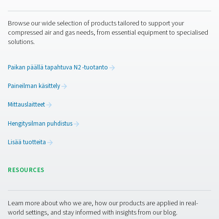
Alemman kastepistelämpötilan saavuttaminen on ratkai
tärkeää teollisuudenaloille, jotka pyrkivät vähentämään
paineilmajärjestelmiensä kosteuspitoisuutta. Kuivan pa
varmistamiseksi voidaan harkita päivitystä tehokkaampi
ilmankuivaimiin
, olemassa olevien laitteiden toiminnan
optimointia tai jopa useiden ilmankuivausmenetelmien
integrointia. Säännöllisellä huollolla ja säännöllisillä jär
arvioinneilla voi olla merkittävä rooli halutun kastepiste
saavuttamisessa, mikä varmistaa laitteiden pitkäikäisyy
lopputuotteiden laadun.
Ota yhteyttä
​Oikean painekastepisteen ymmärtäminen ja ylläpitämin
ratkaisevan tärkeää paineilmajärjestelmien tehokkuuden