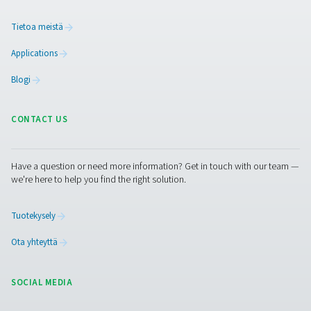
pitkäikäisyyden kannalta. Pneumatech tarjoaa kattavan
valikoiman paineilmankuivaimia ja edistyneitä
kastepisteantureita, jotka on suunniteltu auttamaan
optimaalisten kosteustasojen saavuttamisessa ja valvo
Ratkaisumme varmistavat toiminnan sujuvuuden, suojaa
laitteita ja ylläpitävät tuotteiden laatua. Ota meihin yhteyt
kerromme, miten asiantuntemuksemme ja tuotteemme v
tukea tarpeitasi.
Ota yhteyttä ilmankäsittelyasiantuntijoihim
Facebook
Messenger
X
Linkedin
Mail
Puhdas ilma. Puhdas kaasu