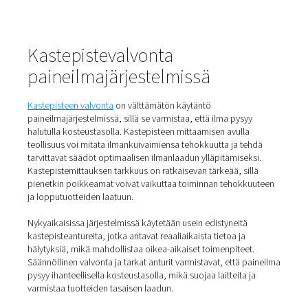
Jäähdytysilmankuivainten
kastepistetasot ovat toisaalta
korkeammat, yleensä noin 2-10 °C (35,6-50 °F), koska 
kuivaimet jäähdyttävät ilmaa kondensoitumista ja kost
poistamista varten, mikä tekee niistä sopivia yleisiin
teollisuussovelluksiin. Kunkin kuivaintyypin PDP-ominai
ymmärtäminen auttaa teollisuudenaloja valitsemaan so
laitteet omiin vaatimuksiinsa.