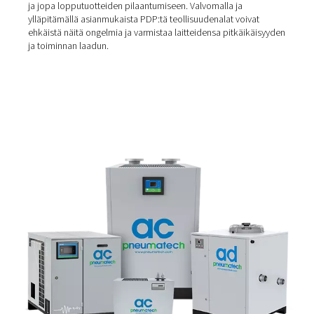
eri yhteyksissä. Ilmakehän kastepiste viittaa lämpötilaan
ympäröivän ilman kosteus tiivistyy. Tätä kutsutaan usein
aamukasteeksi. Toisaalta painekastepiste on erityinen
paineilmajärjestelmille, ja se ilmaisee paineilman koste
tietyllä paineella.
Painekastepisteen merkitys
Painekastepisteen ymmärtäminen on elintärkeää
paineilmajärjestelmien optimaalisen toiminnan kannalta
Pienempi PDP tarkoittaa kuivempaa ilmaa, mikä on tär
monissa paineilmasovelluksissa. Liiallinen kosteus
järjestelmässä voi johtaa esimerkiksi korroosioon, laitev
ja jopa lopputuotteiden pilaantumiseen. Valvomalla ja
ylläpitämällä asianmukaista PDP:tä teollisuudenalat voi
ehkäistä näitä ongelmia ja varmistaa laitteidensa pitkäi
ja toiminnan laadun.