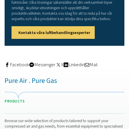
daggpunktsmätningen är avgörande, eftersom även sm
avvikelser kan påverka verksamhetens effektivitet och
slutproduktens kvalitet.
Moderna system använder ofta avancerade daggpunkts
som tillhandahåller realtidsdata och varningar, vilket mö
ingripanden i tid. Regelbunden övervakning, i kombina
exakta sensorer, säkerställer att tryckluften förblir på id
fuktnivå, vilket skyddar utrustningen och säkerställer k
produktkvalitet.
Sänkning av tryckdaggpunkt
tryckluftssystem
Att uppnå en lägre daggpunktstemperatur är avgörande 
industrier som strävar efter att minska fukthalten i sina
tryckluftssystem. För att säkerställa torr tryckluft kan m