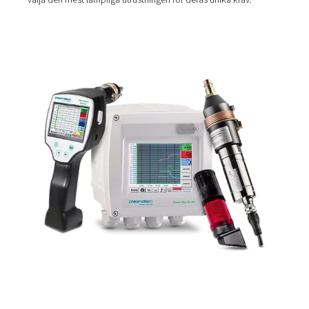
Daggpunkter för olika typer 
lufttorkar
Olika typer av lufttorkar är utformade för att uppnå olika
tryckdaggpunkter, vilket säkerställer att tryckluften uppf
specifika behoven för varje tillämpning. Lufttorkens da
är ett avgörande mått som indikerar torkens effektivitet 
gäller att avlägsna fukt. Till exempel är daggpunktsnivåe
adsorptionstorkar vanligtvis mycket lägre, ofta så låga 
-40 °C (-40 °F) eller till och med -70 °C (-94 °F), eftersom
adsorptionslufttorkar
använder absorberande material fö
uppnå extremt torr luft. Detta gör dem idealiska för till
som kräver minimal fukt.
Å andra sidan är daggpunktsnivåerna för
kylda lufttorkar