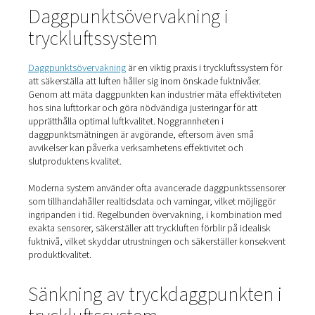
vanligtvis runt 2 °C till 10 °C (35,6 °F till 50 °F), eftersom
torkar kyler luften för att kondensera och avlägsna fukt, 
gör dem lämpliga för allmänna industriella tillämpningar.
förstå PDP-kapaciteten för varje torktyp hjälper industrie
välja den mest lämpliga utrustningen för deras unika kra