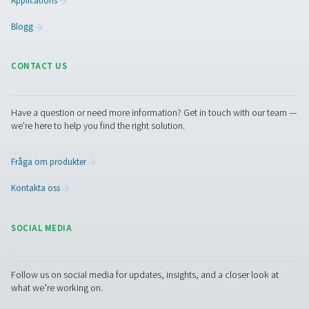
fuktnivåer. Våra lösningar säkerställer att din verksamhet
smidigt, skyddar utrustningen och upprätthåller
produktkvaliteten. Kontakta oss idag för att ta reda på h
expertis och våra produkter kan stödja dina specifika b
Kontakta våra luftbehandlingsexperter
Facebook
Messenger
X
Linkedin
Mail
Pure Air . Pure Gas
PRODUCTS