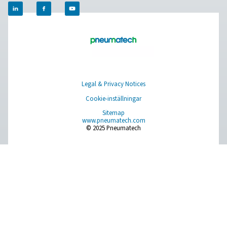
Browse our wide selection of products tailored to support 
compressed air and gas needs, from essential equipment to
solutions.
On-site gasgenerering
Tryckluftbehandling
Mätningsutrustning
Rening af andningsluft
Fler produkter