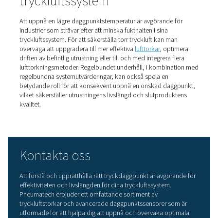
Daggpunktsövervakning i
tryckluftssystem
Daggpunktsövervakning
är en viktig praxis i tryckluftss
att säkerställa att luften håller sig inom önskade fuktnivå
Genom att mäta daggpunkten kan industrier mäta effekt
hos sina lufttorkar och göra nödvändiga justeringar för a
upprätthålla optimal luftkvalitet. Noggrannheten i