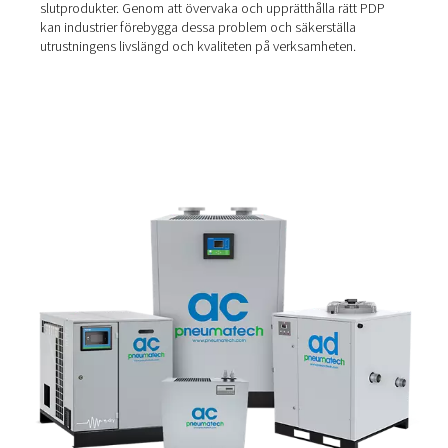
tjänar olika sammanhang. Den atmosfäriska daggpunkte
den temperatur vid vilken fukten i omgivningsluften kon
vilket ofta ses som morgondagg. Å andra sidan är
tryckdaggpunkten specifik för tryckluftssystem och ang
fuktnivån i tryckluften vid ett visst tryck.
Betydelsen av tryckdaggpun
Att förstå tryckdaggpunkten är avgörande för att
tryckluftssystem ska fungera optimalt. En lägre PDP indi
torrare luft, vilket är viktigt för många tryckluftstillämpni
mycket fukt i systemet kan leda till problem som korros
skador på utrustningen och till och med försämrade
slutprodukter. Genom att övervaka och upprätthålla rät
kan industrier förebygga dessa problem och säkerställa
utrustningens livslängd och kvaliteten på verksamheten.