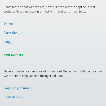
igensatt och behöver bytas ut. Sterila filter kräver per
ångsterilisering eller autoklavering för att bibehålla hy
medan aktivkolfilter måste bytas när de är mättade f
undvika prestandaförsämring. Att följa tillverkare
rekommendationer för underhållsscheman säkerstä
konsekvent luftrenhet, förhindrar tryckfall och förl
livslängden för nedströmsutrustning.
Kontakta oss
Har du frågor eller vill du veta mer om hur våra
tryckluftsfilter kan förbättra din verksamhet? Kontakt
idag! Vårt team finns här för att ge expertkunskaper 