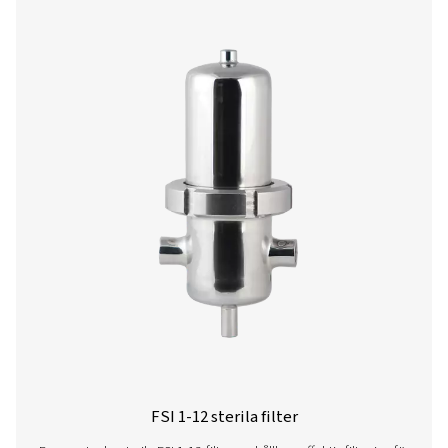
FP 1-18 Processfilter
FP 1-18-processfiltren i rostfritt stål bekämpar korrosion
industrier och erbjuder hygieniska, hållbara prestand
finish på Ra 1,6. Med DIN 11 851 mjölkrörsanslutningar 
filtreringsgrader säkerställer de effektiv, tillförlitlig filtr
förhindrar kontaminering.