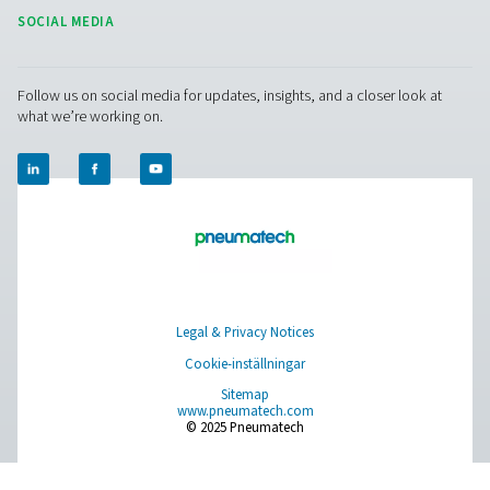
hjälpa dig att optimera dina processer med våra
avancerade filtreringslösningar. Låt oss ta din verksa
till nästa nivå!
Kontakta våra luftbehandlingsexperter
Pure Air . Pure Gas
PRODUCTS