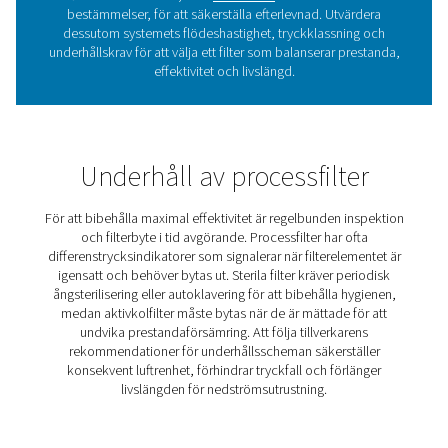
processfilter i tryckluftssy
Investering i rätt processfilter garanterar överlägsen luft
regelefterlevnad och långsiktig driftseffektivitet för k
tillämpningar.
1. Säkerställer ultraren, föroreningsfri luft
Oumbärlig för sterila och högrena tillämpningar i
livsmedels-, läkemedels- och sjukvårdssektorn
2. Överensstämmelse med branschstandarde
Hjälper till att uppfylla ISO 8573-1-, FDA- och GM
bestämmelser, vilket säkerställer godkännande f
myndigheter.
3. Skyddar slutprodukter och utrustning
Förhindrar kontaminering som kan äventyra produk
integritet och maskinens prestanda.