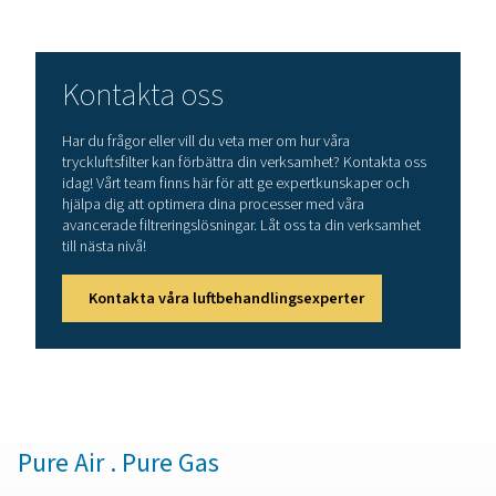
4. Minskar driftstopp och underhållskostnade
Förhindrar igensättning, förlänger utrustningens livslä
minimerar kostsamma systemfel.
5. Förbättrar produktionseffektiviteten och säke
Levererar tillförlitlig tryckluft av hög kvalitet för kritiska
och känsliga miljöer.
Hur väljer man rätt processfi
Valet av rätt processfilter beror på din bransch, kra
luftkvalitet och specifika föroreningar. Om din tillä
involverar direktkontakt med livsmedel eller läkemedel