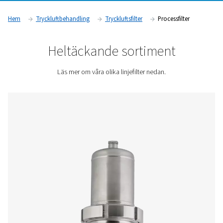
äventyra produktkvalitet, säkerhet och regelefterlevnad. Ge
avlägsna bakterier, oljeångor, fina partiklar och fukt säkerstä
processfilter att tryckluften uppfyller de högsta renhetsstan
känslig drift.
Kontakta oss för en offert!
Hem
Tryckluftbehandling
Tryckluftsfilter
Processf
Heltäckande sortiment
Läs mer om våra olika linjefilter nedan.