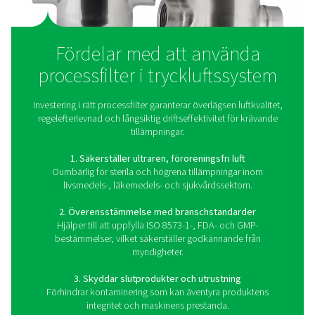
passerar genom filtret samverkar flera filtreringsmeka
som mekanisk separation, adsorption och koalescens –
fånga upp partiklar, fukt, oljeaerosoler och ångor. Dess
arbetar med extremt fina filtreringsnivåer (så låga so
mikron), vilket effektivt eliminerar även mikroskop
föroreningar som standardlinjefilter inte kan fånga up
att upprätthålla konsekvent luftrenhet hjälper processfilter
uppfylla strikta branschbestämmelser, som ISO 8573-1,
säkerställer efterlevnad av kraven för livsmedels-, läke
medicin- och högteknologisk tillverkning.