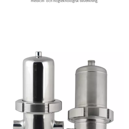
FSI 1-12 sterila filter
Pneumatechs sterila FSI 1-12-filter ger hållbar, effektiv filt
mikrobiologiskt känsliga luft- och gastillämpningar o
upprepad sterilisering vid upp till 200 °C.
Hur fungerar linjeprocessfil
Processfilter använder avancerade filtreringsmedier f
avlägsna ultrafina föroreningar från tryckluften, vilket sä
högsta möjliga renhet för känsliga tillämpningar. När tr