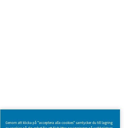
Fråga om produkter
Kontakta oss
SOCIAL MEDIA
Follow us on social media for updates, insights, and a close
what we’re working on.