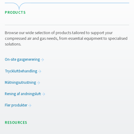
sterilt filter med bakterieretentionsförmåga avgörande.
avlägsna oljeångor och lukt är ett aktivt kolfilter det bäs
Vid hantering av fuktkänsliga miljöer ger ett membranto
effektiv avfuktning. Det är också viktigt att överv
luftrenhetsstandarder, som
ISO 8573-1
och FDA- elle
bestämmelser, för att säkerställa efterlevnad. Utvä
dessutom systemets flödeshastighet, tryckklassnin
underhållskrav för att välja ett filter som balanserar pr
effektivitet och livslängd.
Underhåll av processfilte
För att bibehålla maximal effektivitet är regelbunden i
och filterbyte i tid avgörande. Processfilter har of
differenstrycksindikatorer som signalerar när filterelem