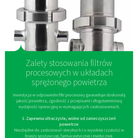
Filtry procesowe wykorzystują zaawansowane media fil
do usuwania ultradrobnych zanieczyszczeń ze sprę
powietrza, zapewniając najwyższy poziom czystoś
zastosowaniach wrażliwych. Gdy sprężone powiet
przepływa przez filtr, wiele mechanizmów filtracji, tak
separacja mechaniczna, adsorpcja i koalescencj
współpracuje, aby wychwytywać cząstki stałe, wilgoć,
olejowe i opary. Filtry te działają na bardzo drob
poziomach filtracji (nawet 0,01 mikrona), skutecznie e
nawet mikroskopijne zanieczyszczenia, których ni
wychwycić standardowe filtry liniowe. Utrzymując stałą
powietrza, filtry procesowe pomagają spełnić rygory
przepisy branżowe, takie jak ISO 8573-1, zapewni
zgodność z wymaganiami dotyczącymi żywnośc
farmaceutyków, medycyny i produkcji zaawansow
technologicznie.