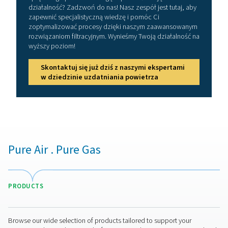
Jak wybrać odpowiedni ze
filtró?
Wybór odpowiedniego filtra procesowego zależy od 
wymagań dotyczących jakości powietrza i konkret
zanieczyszczeń. Jeśli zastosowanie obejmuje bezpo
kontakt z żywnością lub farmaceutykami, niezbędny
sterylny filtr o zdolności zatrzymywania bakterii. Do 
oparów oleju i zapachów najlepszym wyborem jest fi
węglem aktywnym. W środowiskach wrażliwych na wilgo
osuszający z membraną zapewnia skuteczne osuszani
jest również uwzględnienie norm dotyczących czys
powietrza, takich jak
ISO 8573-1
oraz przepisów FDA l
aby zapewnić zgodność z przepisami. Ponadto należy
natężenie przepływu, ciśnienie znamionowe i wyma