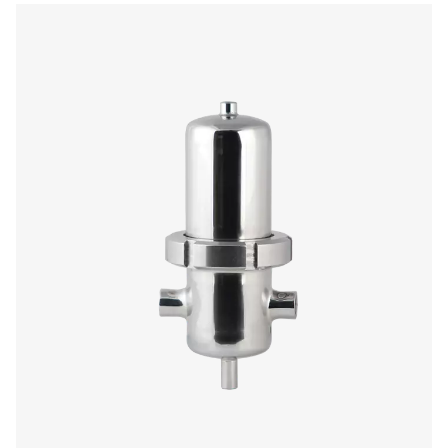
Filtry procesowe FP 1-18
Filtry procesowe ze stali nierdzewnej FP 1-18 zwalczają
wymagających branżach, zapewniając higieniczne, 
działanie z wykończeniem Ra 1,6. Dzięki przyłączom
mlecznych zgodnym z normą DIN 11851 i czterem st
filtracji zapewniają one wydajną, niezawodną filtrac
zapobiegają zanieczyszczeniu.