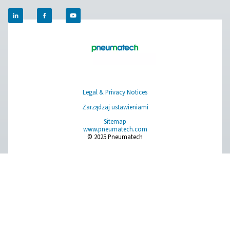
wyższy poziom!
Skontaktuj się już dziś z naszymi ekspertam
w dziedzinie uzdatniania powietrza
Pure Air . Pure Gas
PRODUCTS
Browse our wide selection of products tailored to support 