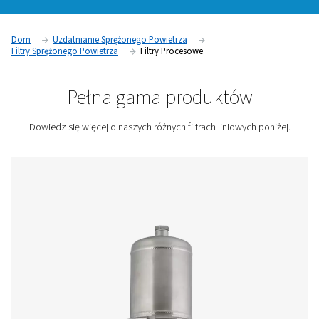
gdzie nawet mikroskopijne zanieczyszczenia mogą zagrozi
produktu, bezpieczeństwu i zgodności z przepisami. Filtr
usuwają bakterie, opary oleju, drobne cząstki i wilgoć, zap
sprężone powietrze spełnia najwyższe standardy czystości 
wrażliwych.
Skontaktuj się z nami, aby uzyskać wycenę!
Dom
Uzdatnianie Sprężonego Powietrza
Filtry Sprężonego Powietrza
Filtry Procesowe
Pełna gama produktów
Dowiedz się więcej o naszych różnych filtrach liniowych