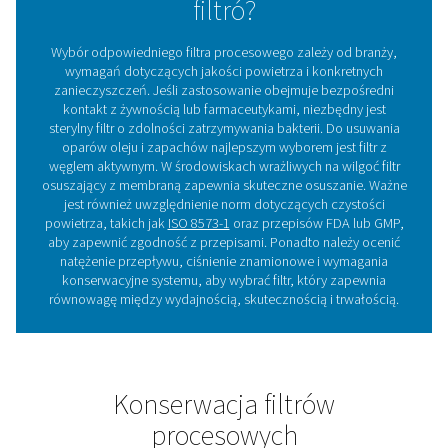
Zalety stosowania filtró
procesowych w układac
sprężonego powietrza
Inwestycja w odpowiedni filtr procesowy gwarantuje d
jakość powietrza, zgodność z przepisami i długote
wydajność operacyjną w wymagających zastosowan
1. Zapewnia ultraczyste, wolne od zanieczyszc
powietrze
Niezbędne do zastosowań sterylnych i o wysokiej czy
branży spożywczej, farmaceutycznej i medyczne