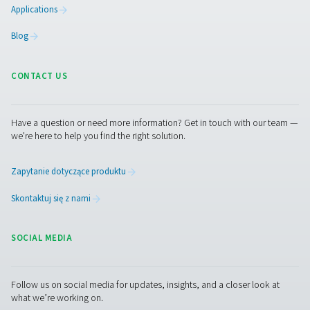
zaleceń producenta dotyczących harmonogramów kon
zapewnia stałą czystość powietrza, zapobiega sp
ciśnienia i wydłuża żywotność urządzeń na dalszych 
produkcji.
Skontaktuj się z nami
Masz pytania lub chcesz dowiedzieć się, jak nasze fil
sprężonego powietrza mogą usprawnić Twoją
działalność? Zadzwoń do nas! Nasz zespół jest tutaj
zapewnić specjalistyczną wiedzę i pomóc Ci
zoptymalizować procesy dzięki naszym zaawanso
rozwiązaniom filtracyjnym. Wynieśmy Twoją działaln