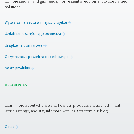
konserwacyjne systemu, aby wybrać filtr, który zap
równowagę między wydajnością, skutecznością i trwa
Konserwacja filtrów
procesowych
Aby zachować maksymalną wydajność, niezbędne są r
przeglądy i terminowa wymiana filtra. Filtry proces
często wyposażone we wskaźniki różnicy ciśnień, 
sygnalizują, kiedy wkład filtra jest zatkany i wymaga 
Filtry sterylne wymagają okresowej sterylizacji parow
sterylizacji w autoklawie w celu zachowania higieny, n
filtry z węglem aktywnym muszą być wymieniane po osi
nasycenia, aby uniknąć pogorszenia wydajności. Przes