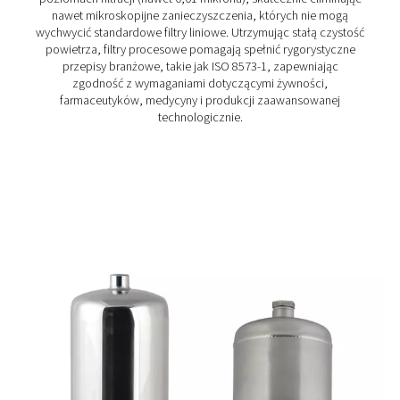
Filtry sterylne FSI 1-12
Filtry sterylne FSI 1-12 firmy Pneumatech zapewniają 
skuteczną filtrację powietrza i gazu wrażliwego na cz
mikrobiologiczne, wytrzymując wielokrotną steryliz
temperaturze do 200°C.
Jak działają filtry powietr