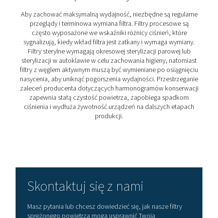
2. Zgodność z normami branżowymi
Pomaga spełnić wymagania norm ISO 8573-1, FDA i
zapewniając zatwierdzenie przez organy regulacy
3. Chroni produkty końcowe i urządzenia
Zapobiega zanieczyszczeniom, które mogłyby zag
integralności produktu i wydajności maszyny.
4. Ogranicza przestoje i koszty konserwacji
Zapobiega zatykaniu, wydłuża żywotność urządze
minimalizuje kosztowne awarie systemu.
5. Zwiększa wydajność i bezpieczeństwo produk
Dostarcza niezawodne, wysokiej jakości sprężone po
do procesów krytycznych i wrażliwych środowis