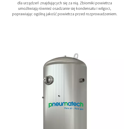
DBH zbiorniki powietrza i azotu wysokiego c
W wysokociśnieniowych układach pneumatycznych i a
stabilny bufor jest kluczem do zapewnienia stałego pr
dodatkowego składowania. Gama DBH oferuje wersje 23
bar, o pojemności od 250 do 3000 litrów, zaspokajają
potrzeby przemysłowe.