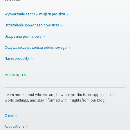
4. Mniejsze zużycie sprężarek
Minimalizuje krótkie cykle pracy i zmniejsza obciążenie
mechaniczne sprężarki.
5. Lepsze zarządzanie zapotrzebowaniem
Pomaga sprostać okresom szczytowego zużycia powie
obciążania systemu.
Dzięki zastosowaniu odpowiednio zwymiarowanego i
konserwowanego zbiornika sprężonego powietrza fir
zoptymalizować zużycie energii, poprawić niezawodno
systemu powietrza i wydłużyć żywotność swoich urząd
jednoczesnym utrzymaniu stałego ciśnienia powietrza 
procesów przemysłowych.