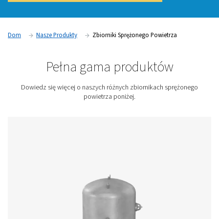
sprężonego powietrza, magazynując i stabilizując dopływ
powietrza. Pomagają one zarządzać wahaniami zapotrzeb
zmniejszać zużycie energii i poprawiać ogólną wydajność s
Zbiorniki powietrza są niezbędne do zapewnienia stabilneg
niezawodnego dopływu powietrza, zapobiegania spadkom c
optymalizacji wydajności sprężarek w zastosowaniach pr
Skontaktuj się z nami, aby uzyskać wycenę!
Dom
Nasze Produkty
Zbiorniki Sprężonego Powietrz
Pełna gama produktów
Dowiedz się więcej o naszych różnych zbiornikach sp