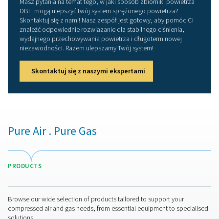
Zalety stosowania zbiornik
sprężonego powietrza
Wdrożenie zbiornika sprężonego powietrza w układzie
pneumatycznym oferuje kilka kluczowych zalet:
1. Poprawiona stabilność systemu
Zmniejsza wahania ciśnienia i zapewnia stały dopływ
powietrza.
2. Zwiększona wydajność energetyczna
Zmniejsza cykle pracy sprężarki, zmniejsza zużycie energ
wydłuża jej żywotność.
3. Lepsza jakość powietrza
Umożliwia osadzanie się wilgoci i kondensatu, poprawi
czystość powietrza przed rozprowadzeniem.