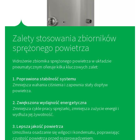
Jak działają zbiorniki
sprężonego powietrza?
Zbiornik sprężonego powietrza pełni rolę bufora m
sprężarką powietrza a układem dystrybucji. Magaz
sprężone powietrze, pomagając zrównoważyć
zapotrzebowanie i podaż poprzez kompensację 
zużycia powietrza. Zmniejsza to obciążenie spręża
minimalizuje cykle pracy i zapewnia stabilny poziom c
dla urządzeń znajdujących się za nią. Zbiorniki pow
umożliwiają również osadzanie się kondensatu i wil
poprawiając ogólną jakość powietrza przed rozprowa