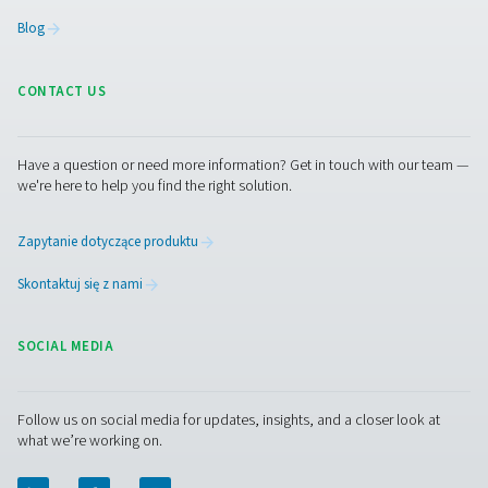
Skontaktuj się z nami
Masz pytania na temat tego, w jaki sposób zbiorniki po
DBH mogą ulepszyć twój system sprężonego powietrz
Skontaktuj się z nami! Nasz zespół jest gotowy, aby p
znaleźć odpowiednie rozwiązanie dla stabilnego ciśnie
wydajnego przechowywania powietrza i długotermino
niezawodności. Razem ulepszamy Twój system!
Skontaktuj się z naszymi ekspertami
Pure Air . Pure Gas