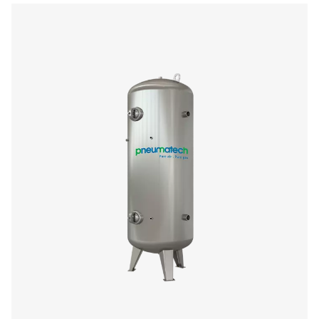
V & V HP Zbiorniki sprężonego powietrza i
Seria V i V HP stabilizuje ciśnienie, magazynuje sprężone
i pomaga w usuwaniu kondensatu. Dostępne w wykoń
lakierowanych, ocynkowanych i zeszklonych (Vitrofl
pojemności do 5000 litrów i ciśnieniu do 16 barg (232
zapewniają niezawodną wydajność systemu.