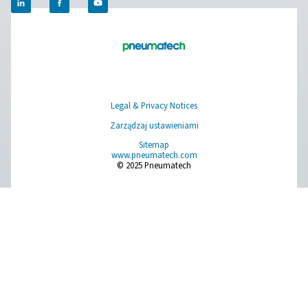
PRODUCTS
Browse our wide selection of products tailored to support 
compressed air and gas needs, from essential equipment to
solutions.
Wytwarzanie azotu w miejscu projektu
Uzdatnianie sprężonego powietrza
Urządzenia pomiarowe
Oczyszczacze powietrza oddechowego