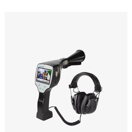
Wykrywacze nieszczelności Leak Check
Leak Check A wykrywa nieszczelności w systemach sp
powietrza, gazu i próżni za pomocą sygnałów ultradźw
Lekki i wytrzymały, zapewnia dokładne wykrywanie i
obniżyć koszty energii.