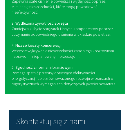
zmniejszenie ilości odpadów i optymalizację zuży
sprężonego powietrza.