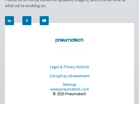
rozwiązaniom. Zadbajmy o precyzję i przenieśmy
wydajność Twojego systemu na wyższy poziom!
Skontaktuj się z naszymi ekspertami ds.
urządzeń pomiarowych
Pure Air . Pure Gas
PRODUCTS