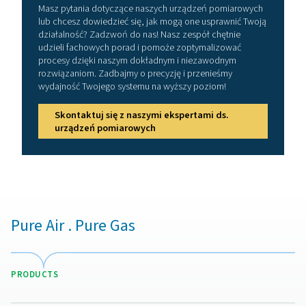
Zalety stosowania detektor
nieszczelności
Wykrywanie i usuwanie wycieków powietrza w układac
sprężonego powietrza ma kluczowe znaczenie dla
optymalizacji wydajności i redukcji niepotrzebnych ko
Nawet niewielkie wycieki mogą prowadzić do znacznych
energii i zwiększonego zużycia sprzętu. Wdrożenie det
nieszczelności umożliwia firmom proaktywne identyfik