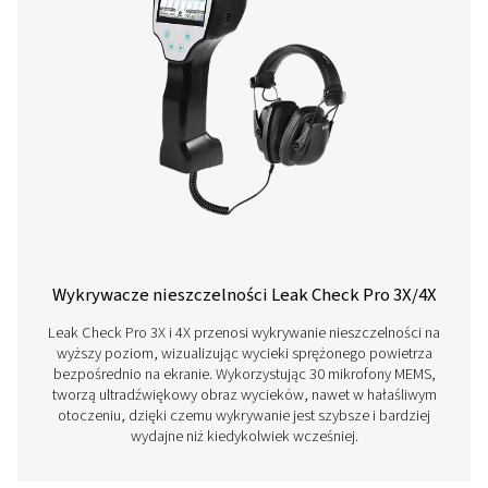
Leak Check Pro 1X/2X Wykrywacz nieszczel
Leak Check Pro 1X i 2X to zaawansowane, ultradźw
detektory wycieków do systemów sprężonego powietrz
pary i próżni. Dzięki precyzyjnemu wykrywaniu wyc
zintegrowanym kamerom i obliczaniu wycieków zapewn
szybką konserwację i oszczędność energii.