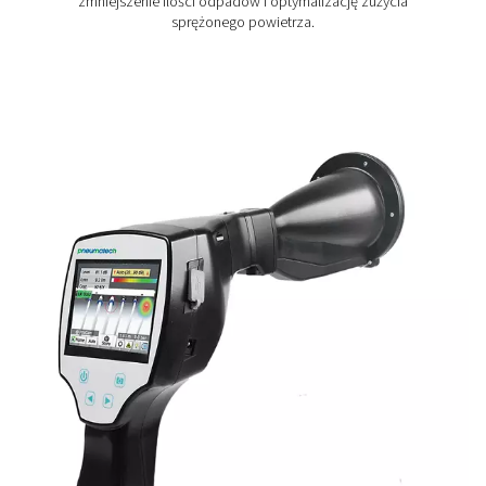
Wykrywacze nieszczelności Leak Check Pro
Leak Check Pro 3X i 4X przenosi wykrywanie nieszczel
wyższy poziom, wizualizując wycieki sprężonego po
bezpośrednio na ekranie. Wykorzystując 30 mikrofon
tworzą ultradźwiękowy obraz wycieków, nawet w hał
otoczeniu, dzięki czemu wykrywanie jest szybsze i b
wydajne niż kiedykolwiek wcześniej.