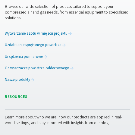
rozwiązywanie tych problemów, zapewniając bardziej
i niezawodny system.
1. Mniejsze straty energii
Wykrywanie i naprawianie nieszczelności powietrza
minimalizuje niepotrzebne zużycie energii, obniżając k
operacyjne.
2. Zwiększona wydajność systemu
Zapewnia stałe ciśnienie powietrza i wydajność poprze
eliminację nieszczelności, które mogą powodować
nieefektywność.
3. Wydłużona żywotność sprzętu
Zmniejsza zużycie sprężarek i innych komponentów p
utrzymanie odpowiedniego ciśnienia w układzie powiet
4. Niższe koszty konserwacji
Wczesne wykrywanie nieszczelności zapobiega kosz