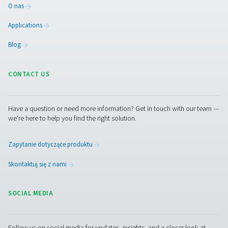
naprawom i nieplanowanym przestojom.
5. Zgodność z normami branżowymi
Pomaga spełnić przepisy dotyczące efektywności
energetycznej i cele zrównoważonego rozwoju w bran
rygorystycznych wymaganiach dotyczących jakości pow
Skontaktuj się z nami
Masz pytania dotyczące naszych urządzeń pomiar
lub chcesz dowiedzieć się, jak mogą one usprawnić
działalność? Zadzwoń do nas! Nasz zespół chętnie
udzieli fachowych porad i pomoże zoptymalizować
procesy dzięki naszym dokładnym i niezawodnym