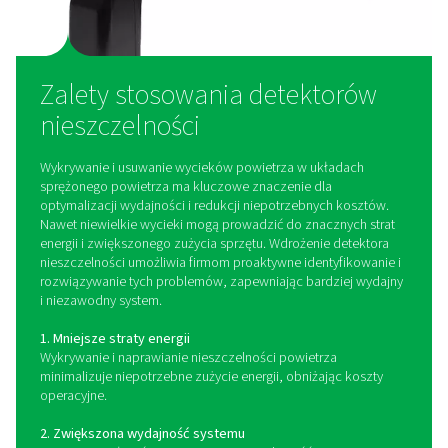
Jak działa detektor
nieszczelności?
Detektory nieszczelności działają na podstawi
ultradźwiękowych fal dźwiękowych wytwarzanych 
powietrze ulatniające się z układów pod ciśnieniem
powietrze wydostaje się przez małe otwory, generuje 
wysokiej częstotliwości poza zasięgiem ludzkiego s
Urządzenia do wykrywania nieszczelności wykorzy
specjalistyczne czujniki do wykrywania tych fal dźwię
przekształcania ich w sygnał dźwiękowy lub wizua
umożliwiając technikom dokładne zlokalizowan
nieszczelności. Zaawansowane wykrywacze nieszcze
zapewniają rejestrację danych w czasie rzeczywist
integrację z systemami monitorowania w celu ciągłej a
konserwacji zapobiegawczej. Dzięki szybkiemu wykry
ilościowemu określaniu wycieków narzędzia te umożl
firmom podjęcie natychmiastowych działań napraw