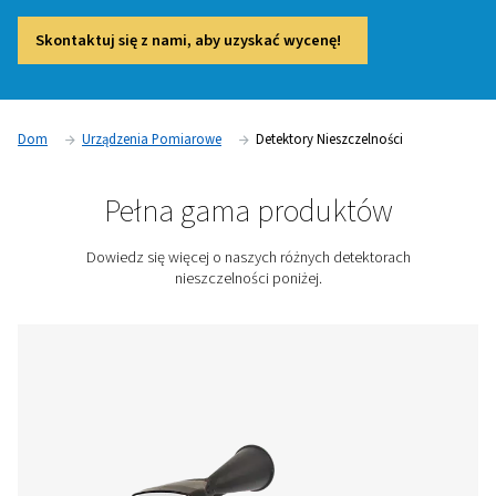
wydajności i niezawodności systemów sprężonego powietr
niewielkie wycieki mogą prowadzić do znacznych strat energ
wyższych kosztów eksploatacji i zmniejszonej wydajności 
Identyfikując i określając ilościowo wycieki powietrza, wy
nieszczelności pomagają firmom zoptymalizować zużycie en
zapobiegać zużyciu sprzętu i spełniać przepisy branżowe. 
są szeroko stosowane w takich branżach, jak produkcja, m
farmaceutyka i przetwórstwo żywności, gdzie sprężone powi
kluczowym zasobem.
Skontaktuj się z nami, aby uzyskać wycenę!
Dom
Urządzenia Pomiarowe
Detektory Nieszczelnoś