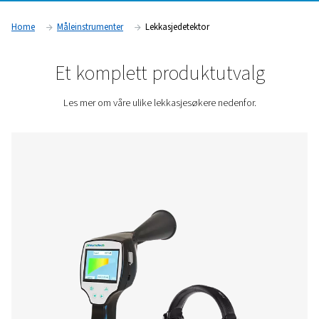
bedrifter med å optimalisere energiforbruket, forhindre slitas
og overholde bransjeforskrifter. Disse enhetene brukes mye i
som produksjon, bilindustrien, farmasi og næringsmiddelind
trykkluft er en kritisk ressurs.
Kontakt oss for et pristilbud!
Home
Måleinstrumenter
Lekkasjedetektor
Et komplett produktutva
Les mer om våre ulike lekkasjesøkere nedenfor