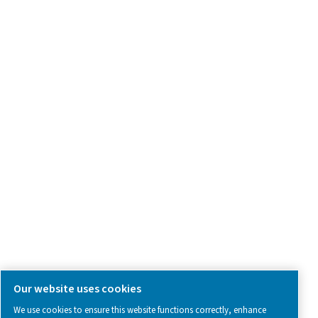
Spør om produkter
Kontakt oss
SOCIAL MEDIA
Follow us on social media for updates, insights, and a close
what we’re working on.