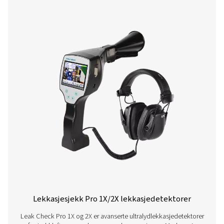
Lekkasjekontroll A Lekkasjedetektore
Lekkasjekontroll A oppdager lekkasjer i trykkluft-, ga
vakuumsystemer ved hjelp av ultralydsignaler. Den er 
holdbar, sikrer nøyaktig deteksjon og bidrar til å re
energikostnadene.