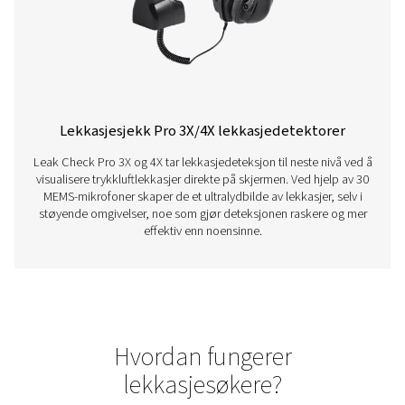
Lekkasjesjekk Pro 1X/2X lekkasjedetekt
Leak Check Pro 1X og 2X er avanserte ultralydlekkasjed
for trykkluft-, gass-, damp- og vakuumsystemer. Med 
lekkasjedeteksjon, integrerte kameraer og lekkasjebe
støtter de rettidig vedlikehold og energibesparels