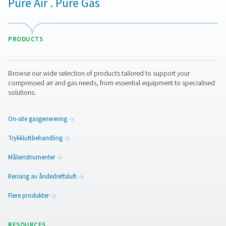
Deteksjon og håndtering av luftlekkasjer i trykkluftsyste
avgjørende for å optimalisere ytelsen og redusere unø
kostnader. Selv små lekkasjer kan føre til betydelig ener
økt slitasje på utstyret. Implementering av en lekkasjed
gjør det mulig for bedrifter å identifisere og løse disse
problemene proaktivt, noe som sikrer et mer effektivt o
pålitelig system.
1. Redusert energiforbruk
Deteksjon og reparasjon av luftlekkasjer minimerer un
energiforbruk og reduserer driftskostnadene.
2. Forbedret systemeffektivitet
Sikrer jevnt lufttrykk og ytelse ved å eliminere lekkasjer
forårsake ineffektivitet.
3. Lengre levetid for utstyret