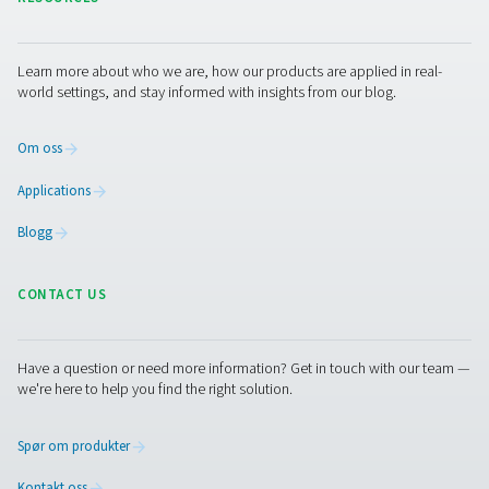
Reduserer slitasje på kompressorer og andre komponen
å opprettholde riktig trykk i luftsystemet.
4. Reduserte vedlikeholdskostnader
Tidlig påvisning av lekkasjer forhindrer kostbare repara
uplanlagt nedetid.
5. Samsvar med bransjestandarder
Bidrar til å oppfylle forskrifter for energieffektivitet og
bærekraftsmål i bransjer med strenge krav til luftkvalitet.
Ta kontakt
Har du spørsmål om vårt måleutstyr eller vil du vite h