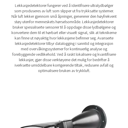
Lekkasjesjekk Pro 3X/4X lekkasjedetekt