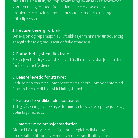
bruker spesialiserte sensorer til å oppdage disse lydb
konvertere dem til et hørbart eller visuelt signal, slik at 
kan finne ut nøyaktig hvor lekkasjene befinner seg. Av
lekkasjedetektorer tilbyr datalogging i sanntid og inte
med overvåkingssystemer for kontinuerlig analyse
forebyggende vedlikehold. Ved å raskt lokalisere og kva
lekkasjer, gjør disse verktøyene det mulig for bedrif
iverksette umiddelbare korrigerende tiltak, redusere av
optimalisere bruken av trykkluft.