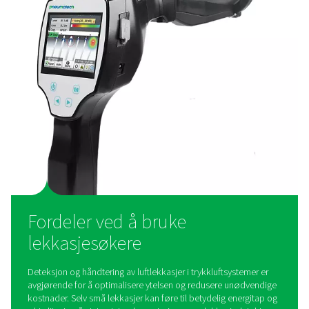
Leak Check Pro 3X og 4X tar lekkasjedeteksjon til neste 
visualisere trykkluftlekkasjer direkte på skjermen. Ved h
MEMS-mikrofoner skaper de et ultralydbilde av lekkasjer
støyende omgivelser, noe som gjør deteksjonen rasker
effektiv enn noensinne.
Hvordan fungerer
lekkasjesøkere?
Lekkasjedetektorer fungerer ved å identifisere ultraly
som produseres av luft som slipper ut fra trykksatte s
Når luft lekker gjennom små åpninger, genererer den hø
støy utenfor menneskets hørselsområde. Lekkasjedet