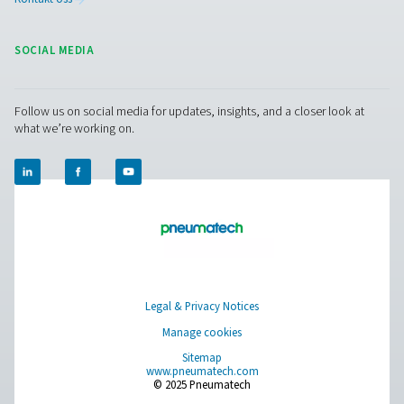
det kan forbedre driften din? Kontakt oss i dag! Vårt
er her for å gi ekspertråd og veilede deg i å optimalis
prosessene dine med våre nøyaktige og pålitelige
løsninger. La oss sikre presisjon og ta systemets ytelse
neste nivå!
Kontakt våre eksperter på måleutstyr
Pure Air . Pure Gas
PRODUCTS