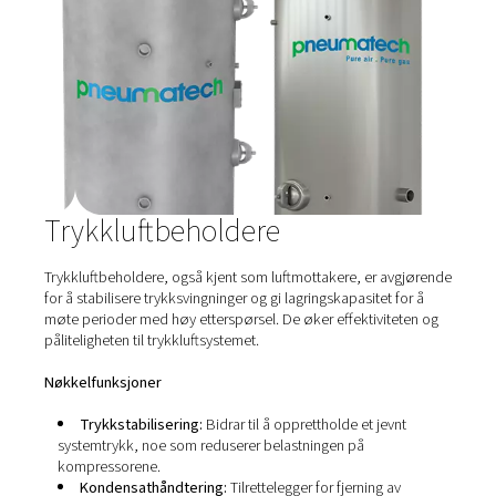
Trykkluftrør
Effektive og holdbare rør er avgjørende for effektiv dist
av trykkluft i hele anlegget. Våre løsninger for trykkluftrø
designet for å minimere trykkfall, redusere energitap og
forhindre forurensning, noe som sikrer at utstyret får en 
konsekvent luftforsyning.​
Nøkkelfunksjoner
Optimal strømningsdesign: Utviklet for å gi jevn lu
redusere turbulens og trykktap.​
Materialer av høy kvalitet: Konstruert av
korrosjonsbestandige materialer for å sikre lang levet
opprettholde luftrenheten.​
Enkel installasjon:
Modulært design gir rask og flek
installasjon, slik at systemet kan utvides i fremtiden.
Riktig designede rørsystemer spiller en viktig rolle for å