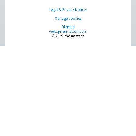
PRODUCTS
Browse our wide selection of products tailored to support 
compressed air and gas needs, from essential equipment to
solutions.
On-site gasgenerering
Trykkluftbehandling
Måleinstrumenter
Rensing av åndedrettsluft
Flere produkter