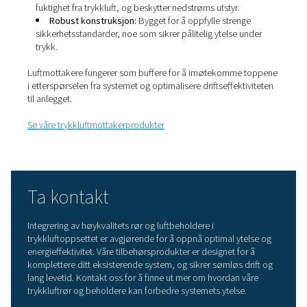
opprettholde effektiviteten til trykkluftsystemet ved å lev
med minimal lekkasje og trykkfall.
Se våre produkter for trykkluftrør