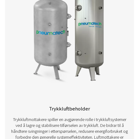
Brukerhåndbok for trykkluft
Trykkluftrørsystemer er avgjørende for effektiv distrib
trykkluft i industrielle anlegg. Et godt utformet rørsystem
trykkfall, forhindrer forurensning og sikrer pålitelig luftfor
utstyr og arbeidsstasjoner. Valg av rørmaterialer og layo
kvalitet kan ha betydelig innvirkning på energieffektiv
systemytelse og langsiktige driftskostnader.