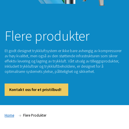
Flere produkter
Et godt designet trykkluftsystem er ikke bare avhengig av k
av høy kvalitet, men også av den støttende infrastrukturen s
effektiv levering og lagring av trykkluft. Vårt utvalg av tillegg
inkludert trykkluftrør og trykkluftbeholdere, er designet for 
optimalisere systemets ytelse, pålitelighet og sikkerhet.