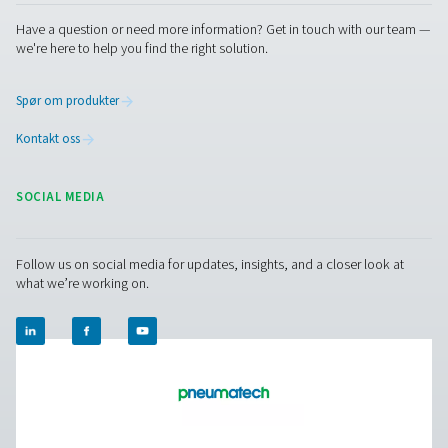
Ta kontakt
Integrering av høykvalitets rør og luftbeholdere i
trykkluftoppsettet er avgjørende for å oppnå optimal yt
energieffektivitet. Våre tilbehørsprodukter er designet fo
komplettere ditt eksisterende system, og sikrer sømløs d
lang levetid. Kontakt oss for å finne ut mer om hvordan 
trykkluftrør og beholdere kan forbedre systemets ytelse
Kontakt våre eksperter
Pure Air . Pure Gas