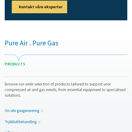
Trykkluftbeholdere
Trykkluftbeholdere, også kjent som luftmottakere, er a
for å stabilisere trykksvingninger og gi lagringskapasitet 
møte perioder med høy etterspørsel. De øker effektivit
påliteligheten til trykkluftsystemet.​
Nøkkelfunksjoner