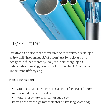
Trykkluftmottakere spiller en avgjørende rolle i trykkluf
ved å lagre og stabilisere tilførselen av trykkluft. De bidr
håndtere svingninger i etterspørselen, redusere energifo
forbedre den generelle systemeffektiviteten. Luftmotta
avgjørende for å sikre en jevn og pålitelig luftforsyning, 
trykkfall og optimalisere kompressorytelsen i industr
applikasjoner.