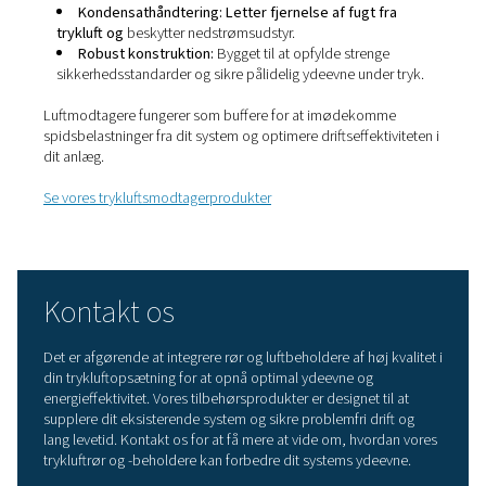
Korrekt designede rørsystemer spiller en afgørende rolle
opretholde effektiviteten af dit trykluftsystem ved at leve
med minimal lækage og trykfald.
Se vores produkter til trykluftrør