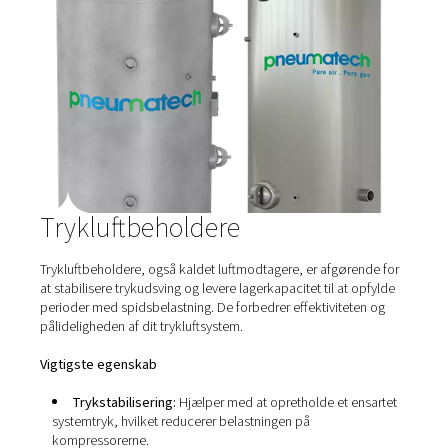
Rørføring til trykluft
Effektive og holdbare rør er afgørende for effektiv fordel
trykluft i hele dit anlæg. Vores løsninger til trykluftrør er
til at minimere trykfald, reducere energitab og forhindre
kontaminering, hvilket sikrer, at dit udstyr får en ren og 
luftforsyning.​
Vigtigste egenskab
Optimalt flowdesign: Udviklet til at give jævn lufts
hvilket reducerer turbulens og tryktab.​
Materialer af høj kvalitet: Fremstillet af
korrosionsbestandige materialer for at sikre lang levet
opretholde luftrenheden.​
Nem installation:
Modulopbygget design giver muli
hurtig og fleksibel installation, så der er plads til fremt
systemudvidelser.