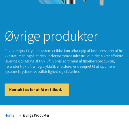
Øvrige produkter
Et veldesignet trykluftsystem er ikke kun afhængig af kompre
kvalitet, men også af den understøttende infrastruktur, der si
levering og lagring af trykluft. Vores sortiment af tilbehørspr
herunder trykluftrør og trykluftbeholdere, er designet til at 
systemets ydeevne, pålidelighed og sikkerhed.