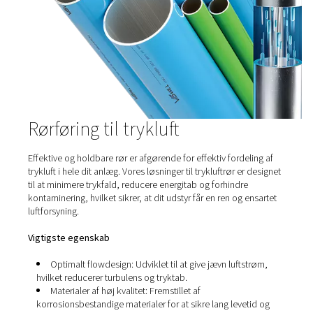
Trykluftbeholdere spiller en afgørende rolle i trykluftsyst
lagre og stabilisere forsyningen af trykluft. De hjælper
håndtere udsving i efterspørgslen, reducere energiforb
forbedre den overordnede systemeffektivitet. Luftbeho
afgørende for at sikre en stabil og pålidelig luftforsyning,
trykfald og optimere kompressorens ydeevne i indust
applikationer.