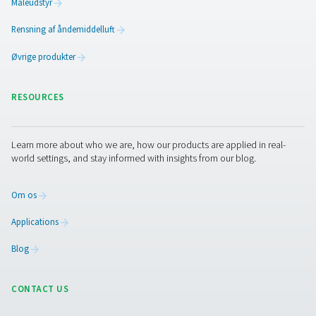
Vigtigste egenskab
Trykstabilisering:
Hjælper med at opretholde et e
systemtryk, hvilket reducerer belastningen på
kompressorerne.
Kondensathåndtering: Letter fjernelse af fugt f
trykluft og
beskytter nedstrømsudstyr.​
Robust konstruktion:
Bygget til at opfylde streng
sikkerhedsstandarder og sikre pålidelig ydeevne under
Luftmodtagere fungerer som buffere for at imødekom
spidsbelastninger fra dit system og optimere driftseffekti
dit anlæg.
Se vores trykluftsmodtagerprodukter