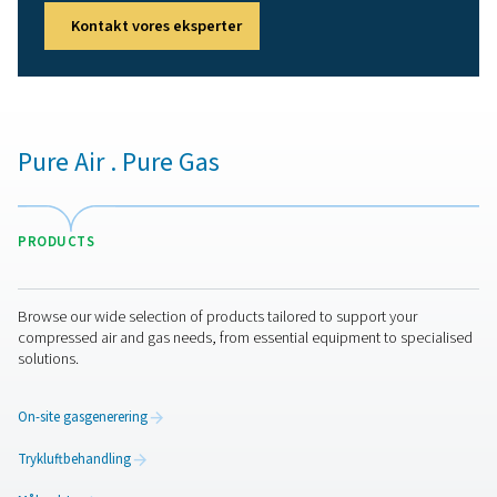
Trykluftbeholdere
Trykluftbeholdere, også kaldet luftmodtagere, er afgør
at stabilisere trykudsving og levere lagerkapacitet til at 
perioder med spidsbelastning. De forbedrer effektivitet
pålideligheden af dit trykluftsystem.​