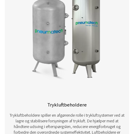
Trykluftsledning
Trykluftrørsystemer er afgørende for effektiv fordeling af 
industrianlæg. Et veldesignet rørsystem minimerer try
forhindrer kontaminering og sikrer pålidelig luftforsyning 
og arbejdsstationer. Valg af rørføringsmaterialer og -layo
kvalitet kan have en betydelig indvirkning på energieffekt
systemets ydeevne og de langsigtede driftsomkostni