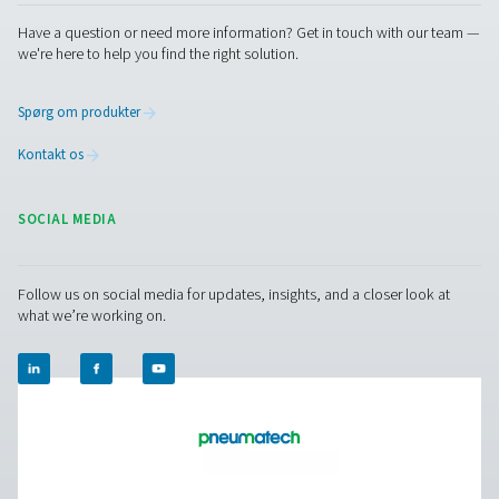
Kontakt os
Det er afgørende at integrere rør og luftbeholdere af høj 
din trykluftopsætning for at opnå optimal ydeevne og
energieffektivitet. Vores tilbehørsprodukter er designet ti
supplere dit eksisterende system og sikre problemfri dri
lang levetid. Kontakt os for at få mere at vide om, hvord
trykluftrør og -beholdere kan forbedre dit systems ydee
Kontakt vores eksperter
Pure Air . Pure Gas