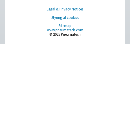
PRODUCTS
Browse our wide selection of products tailored to support 
compressed air and gas needs, from essential equipment to
solutions.
On-site gasgenerering
Trykluftbehandling
Måleudstyr
Rensning af åndemiddelluft
Øvrige produkter