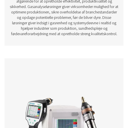
Trykluftkvalitet
Overvågning af trykluftkvaliteten er afgørende for at sikr
effektiv og overensstemmende drift i industrier, hvor luft
afgørende. Kontaminanter som oliedampe, partikler og 
kompromittere produktkvaliteten, beskadige udstyr og 
manglende overholdelse af lovgivningen. Måleenhede
trykluftkvalitet, herunder oliedampmonitorer og partike
leverer nøjagtige realtidsdata, der hjælper virksomhed
opretholde høje standarder for luftrenhed og forhindre
kontamineringsproblemer.