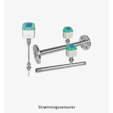
Journaloptagere
Diagramoptagere giver kontinuerlig sporing og dokumen
nøgleparametre som tryk, temperatur og fugtighe
trykluftsystemer. Ved visuelt at vise systemets ydeevne 
hjælper de operatørerne med at overvåge forhold, iden
tendenser og opdage potentielle problemer, før de eskale
enheder er afgørende i brancher, der kræver præcis over
luftkvaliteten og overholdelse af lovgivningen, her
produktion, medicinalvarer og føde- og drikkevarepro