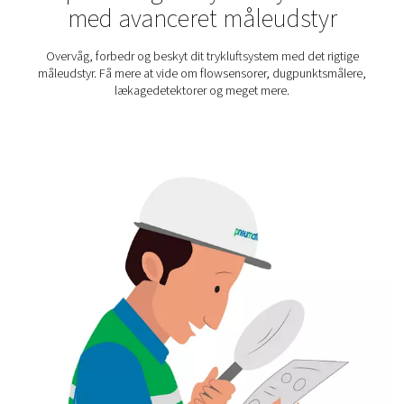
værktøjer er lige så nyttige under energirevisioner, fejlfin
systemopgraderinger – de leverer de data, der er nødve
at handle med tillid. Uanset om det er en del af en pe
opsætning eller bruges til stikprøvekontrol, tilfører måli
hvor indsigt og præcision er vigtig.
Videnscenter for måleudst
Vil du vide mere om forskellige typer måleudstyr? Tje
vidensbibliotek.