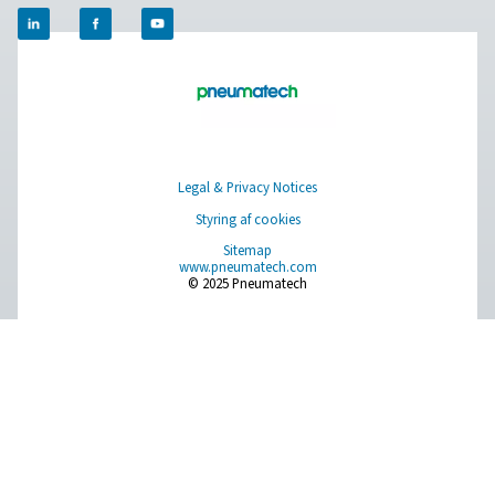
lækagedetektorer og meget mere.