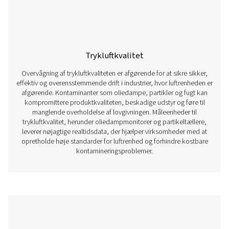
Lækagedetektor
Lækagedetektorer er vigtige værktøjer til at opreth
effektiviteten og pålideligheden af trykluftsystemer. S
lækager kan føre til betydelige energitab, øged
driftsomkostninger og reduceret systemydelse. Ved at id
og kvantificere luftlækager hjælper lækagedetektorer vi
med at optimere energiforbruget, forhindre slitage på u
overholde branchebestemmelserne. Disse enheder anven
udstrækning i industrier som produktion, bilindustr
medicinalindustrien og fødevareindustrien, hvor trykluft er
ressource.