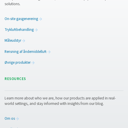
Sådan sikrer du
trykluftkvaliteten i
fødevareproduktionen
Trykluft i fødevareproduktion skal være ren og sikker. F
vide om, hvordan du overholder ISO 8573-1-standard
beskytter dit produkt med luftbehandling af fødevarekv