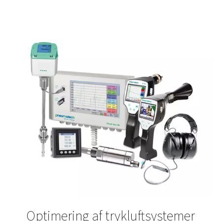
Overhold reglerne:
Overvåg luftkvaliteten for at 
branchestandarderne, især i regulerede miljøer.
Træf bedre beslutninger:
Baser audits, opgrader
vedligeholdelsesplanlægning på nøjagtige, virkelige d
Øg pålideligheden:
Reducer risikoen for nedetid,
forlæng dit systems levetid gennem proaktiv indsigt.
Hvor måling gør en forsk
Måleudstyr spiller en værdifuld rolle i en lang række try
gasmiljøer. I produktions- og industrimiljøer hjælper d
overvåge kompressorydelsen, detektere lækager og o
systemets ydeevne. I regulerede sektorer som medicina
fødevarer eller elektronik sikrer kontinuerlig luftkvalite
procesintegritet og overholdelse af strenge standarder