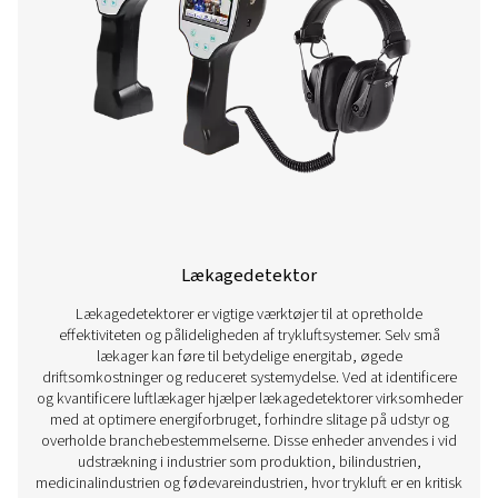
Strømningssensorer
Flowsensorer er vigtige måleenheder, der bruges til at o
styre luftstrømmen i trykluftsystemer. Ved nøjagtigt a
luftforbruget hjælper disse sensorer med at optimere s
ydeevne, forhindre energispild og sikre ensartet luftfors
forskellige applikationer. De anvendes i vid udstrækning i
som produktion, bilindustrien og medicinalindustrien, h
luftstrømsmåling er afgørende for at opretholde effekti
reducere omkostningerne og sikre overholdelse af driftss