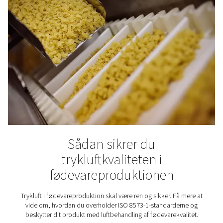
Hvad får du ud af at måle
Når måleudstyret er på plads, gør det mere end blot at
data – det muliggør smartere og mere effektiv systemsty
Uanset om du sporer ydeevnen over tid eller bruger
realtidsovervågning til at finjustere driften, bliver fordel
hurtigt tydelige:
Opdag problemer tidligt:
Opdag trykfald, lækager
uoverensstemmelser i flowet, før de påvirker produkt
Reducer energiomkostningerne:
Identificer
affaldsområder, og reducer unødvendigt luft- eller ga