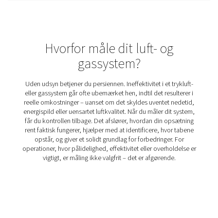
Løsninger til gasanalyse
Overvågning af ydeevnen i dit ilt- eller nitrogengenererin
afgørende for at opretholde effektivitet, produktkvali
sikkerhed. Gasanalyseløsninger giver virksomheder mulig
optimere produktionen, sikre overholdelse af branches
og opdage potentielle problemer, før de bliver dyre.
løsninger giver indsigt i gasrenhed og systemydeevne i r
hjælper industrier som produktion, sundhedspleje
fødevareforarbejdning med at opretholde streng kvalitet