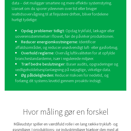
Dugpunktsmålere
Dugpunktsmålere er vigtige måleenheder, der bruges til a
fugtindholdet i trykluft- og gassystemer. Ved at levere 
aflæsninger af dugpunktet i realtid hjælper disse måler
forhindre kondens, korrosion og andre fugtrelaterede p
der kan kompromittere systemeffektiviteten og produktk
Industrier som medicinalvarer, fødevarer og drikkevar
elektronikproduktion er afhængige af dugpunktsovervågn
sikre overholdelse af strenge luftkvalitetsstandarder og 
optimal driftsydeevne.