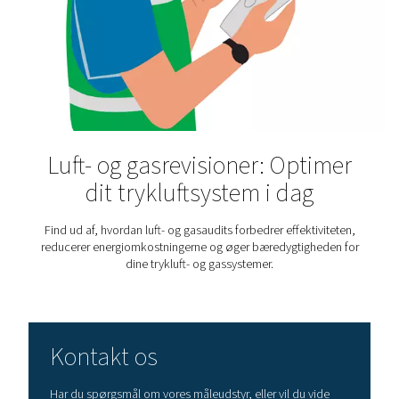
Fugt i trykluft: Årsager,
problemer og hvordan m
fjerner det
Fugt i trykluften kan forårsage korrosion og nedetid. L
der forårsager det, og hvordan du fjerner vand ved hj
lufttørrere, afløb og dugpunktsovervågning.