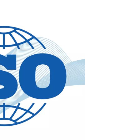
rskellige udfordringer inden for luftkvalitet:
korrosion og beskadigelse af udstyret. Mulighederne omfatter køle
llige applikationer og krævede dugpunkter.
er og andre forurenende stoffer og sikrer, at din trykluft opfylde
dige for din drift.
ng, der dannes under komprimeringen, er afgørende. Vores løsnin
disse biprodukter, hvilket hjælper med at overholde miljøkravene
behandlingsudstyr
ere dine krav til luftkvalitet baseret på din applikation og branc
højde for miljøforhold som temperatur og luftfugtighed, som k