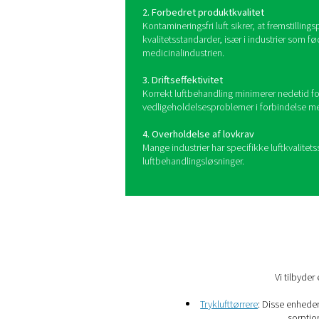
Luftbehandling indebærer
atmosfæriske luft o
Hvorfor er luf
Implementering af effektive 
1. Forlæng udstyrets levet
Ren, tør luft reducerer slid
levetid. ​