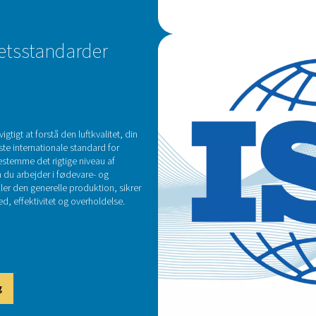
Vi tilbyder en række produkter, der er designet til at løse fo
e
: Disse enheder fjerner fugt fra trykluften, hvilket forhindrer 
sorptionstørrere, der hver især er velegnede til forske
 Vores filtre er
afgørende for at fjerne faste partikler, olieaerosol
renhedsstandarder, der er nødven
eringssystemer
: Effektiv håndtering af den vand- og olieblandi
ering letter sikker og effektiv adskillelse og bortskaffelse af 
Valg af det rigtige luft
handlingsudstyr afhænger af flere faktorer. Det er vigtigt at defin
der er nødvendig for at matche din kompressorydelse, og tage 