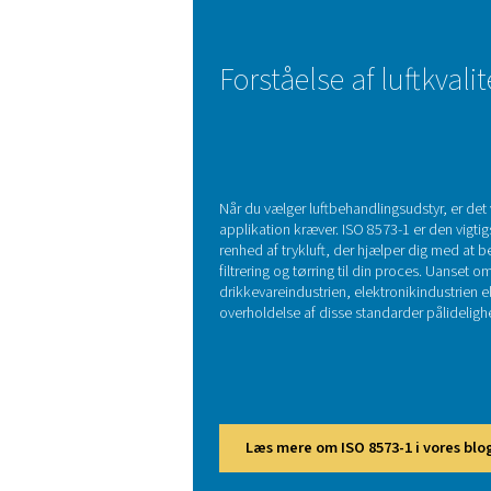
Tryklufttørrer
Trykluftfiltre:
Kondensathåndt
kondensathåndt
Valget af det rigtige luftbe
overveje den kapacitet, 