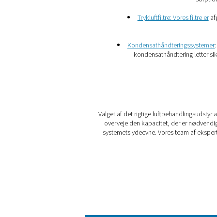
2. Forbedret produktkvali
Kontamineringsfri luft sikrer
kvalitetsstandarder, især i 
medicinalindustrien. ​
3. Driftseffektivitet
Korrekt luftbehandling minim
vedligeholdelsesproblemer i
4. Overholdelse af lovkrav
Mange industrier har specifi
luftbehandlingsløsninger.