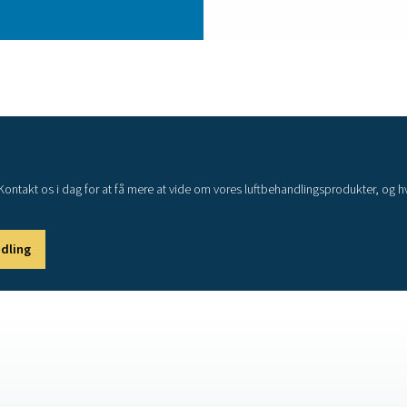
team af eksperter er her for at hjælpe dig med at evaluere dis
behov.
Kontakt vores eksperter i 
luftkvalitetsstandarder