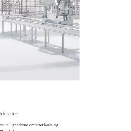
eaerosoler og faste partikler. Disse forurenende stoffer er ibo
handling kan de føre til korrosion, udstyrsfejl og kompromit
.