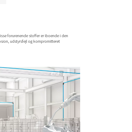
Styring af kondensat
Oplev Pneumatechs løsninger
til kondensathåndtering til
sikker, effektiv fjernelse og
behandling af vand og olie fra
trykluftsystemer.
andling?