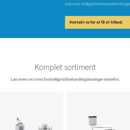
Tr
Korrekt 
Ved at f
reducer
Kont
Komplet sort