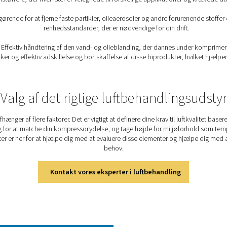
tet
, at fremstillingsprocesser opfylder strenge
industrier som fødevareforarbejdning og
erer nedetid forårsaget af udstyrsfejl og
 forbindelse med forurening. ​
kke luftkvalitetsstandarder, der kræver effektive
Vores luftbehandli