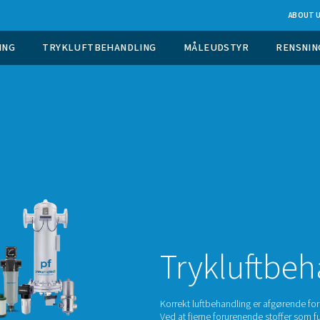
 GASGENERERING
TRYKLUFTBEHANDLING
M