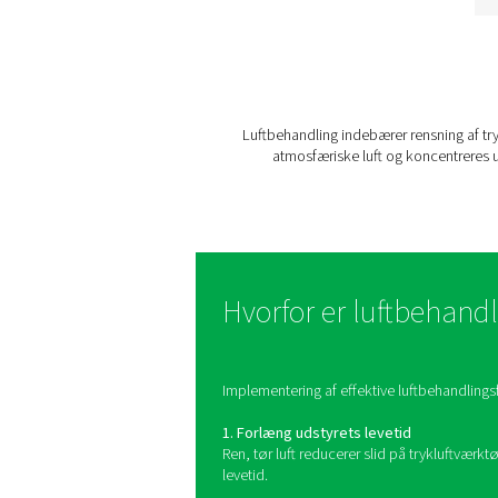
Tryklufttørrere
Beskyt dine trykluftsyst
med Pneumatechs
avancerede tørrere. Vor
sortiment omfatter køle
adsorptions- og
membrantørrere, der sik
optimal fugtfjernelse for
forhindre korrosion o
opretholde produktkvalitet