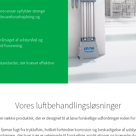
 rensning af trykluft ved at fjerne urenheder som vanddamp, oli
g koncentreres under kompressionsprocessen. Uden passende be
produktkvalitet
tbehandling vigtig?
luftbehandlingsforanstaltninger giver flere fordele:
id
 på trykluftværktøj og maskiner og forlænger deres