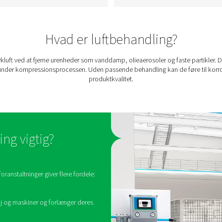
Trykluftfiltre
emer
​Beskyt dit udstyr og dine
produkter med Pneumatechs
es
trykluftfiltre, der er designet til
-,
at fjerne forurenende stoffer
som olie, støv og partikler,
rer
hvilket sikrer optimal
 at
luftkvalitet og
g
systemeffektivitet.
en. ​
Hvad er luftbeh