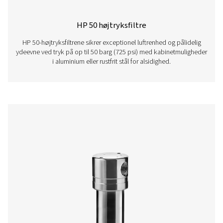
VT 11-15 Aktivkulfiltre
VT 11-15-serien leverer luftrensning med høj kapacitet o
kulbrinter, lugte og oliedampe. Disse robuste tårne er des
krævende applikationer og sikrer pålidelig ydeevne i ind
miljøer.