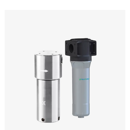
men robuste enheder sikrer pålidelig ydeevne og er perf
til brancher, der kræver trykluft af høj kvalitet.