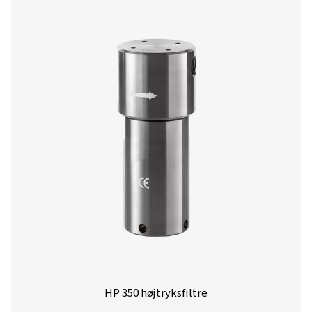
HP 50 højtryksfiltre
HP 50-højtryksfiltrene sikrer exceptionel luftrenhed og 
ydeevne ved tryk på op til 50 barg (725 psi) med kabinet
i aluminium eller rustfrit stål for alsidighed.