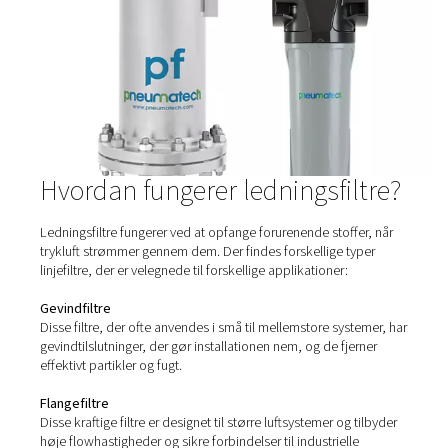
HP 100 højtryksfiltre
HP 100-højtryksfiltrene, der er bygget til systemer op ti
(1450 psi), har holdbare huse i rustfrit stål og avanceret fil
exceptionel luftrenhed og pålidelig ydeevne. Ideel til besk
udstyr og opretholdelse af luftkvaliteten i krævende appl