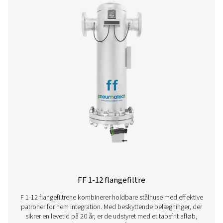
Ultimate 10-2550 Threaded Filters
The Ultimate 10-2550 range combines energy-efficient air 
with low running costs. Its advanced design ensures effe
aerosol removal, particle retention, and airflow optimisa
meeting ISO 8573-1:2010 standards.