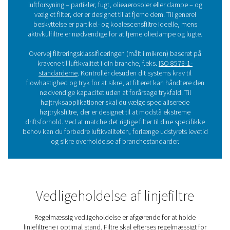
HP 350 højtryksfiltre leverer exceptionel luftrenhed og på
til systemer op til 350 bar (5075 psi). Med holdbare huse i
stål og avanceret filtrering sikrer de sikker, effektiv yde
krævende forhold, beskytter udstyr og optimere
systemeffektiviteten.