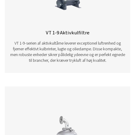
FF 1-12 flangefiltre
F 1-12 flangefiltrene kombinerer holdbare stålhuse med 
patroner for nem integration. Med beskyttende belægni
sikrer en levetid på 20 år, er de udstyret med et tabsfri
manometer og roterende dæksel for nem vedligehol