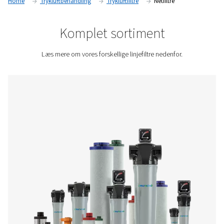
af høj kvalitet kan virksomheder sikre ren, tør og pålidelig tryk
deres drift.
Kontakt os for at få et tilbud.
Home
Trykluftbehandling
Trykluftfiltre
Netfiltre
Komplet sortiment
Læs mere om vores forskellige linjefiltre nedenfo