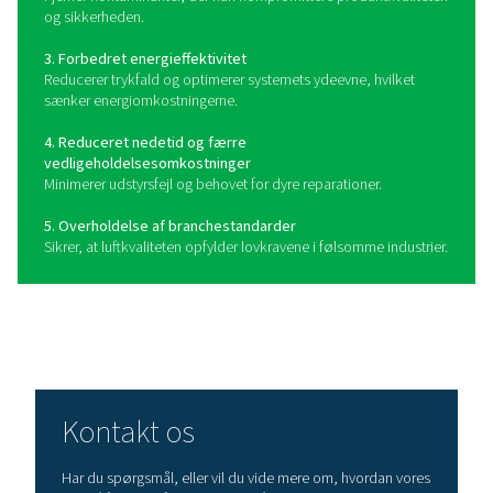
pålidelig luftrensning i krævende miljøer som luftfart og
højtydende produktion.
Hvordan vælger man det rig
ledningsfilter?
Valget af det rigtige linjefilter til dit trykluftsystem afh
flere nøglefaktorer, herunder typen af forurenende stof
påkrævede luftrenhedsniveauer og systemspecifikati
Start med at identificere de primære forurenende stoffe
luftforsyning – partikler, fugt, olieaerosoler eller dam
vælg et filter, der er designet til at fjerne dem. Til ge
beskyttelse er partikel- og koalescensfiltre ideelle,
aktivkulfiltre er nødvendige for at fjerne oliedampe og