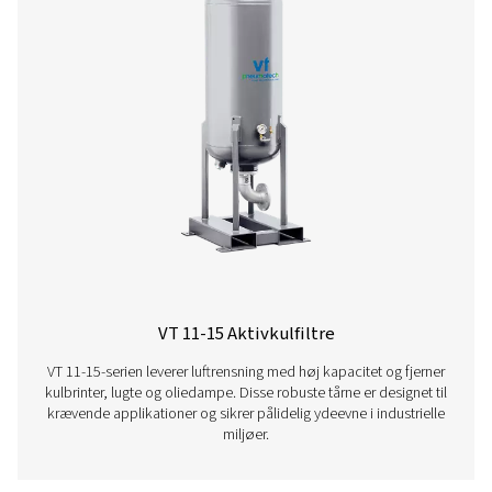
VT 1-9 Aktivkulfiltre
VT 1-9-serien af aktivkultårne leverer exceptionel luftr
fjerner effektivt kulbrinter, lugte og oliedampe. Disse 