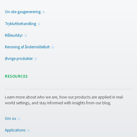
tilstopning og trykfald, da overdreven ophobning af fo
stoffer kan reducere luftstrømseffektiviteten. De fleste f
indikatormålere, der signalerer, når det er nødvendigt at
dem. Afhængigt af brug og luftkvalitet skal filterelem
udskiftes hver 3. til 12. måned for at opretholde ma
ydeevne og beskytte nedstrømsudstyr.