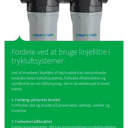
linjefiltre, der er velegnede til forskellige applikationer:
Gevindfiltre
Disse filtre, der ofte anvendes i små til mellemstore syst
gevindtilslutninger, der gør installationen nem, og de fje
effektivt partikler og fugt.
Flangefiltre
Disse kraftige filtre er designet til større luftsystemer og 
høje flowhastigheder og sikre forbindelser til industriell
applikationer.
Aktivt kulfilter
Disse filtre bruges til at fjerne oliedampe, lugte og kulbr
sikrer ultraren luft, der er ideel til følsomme industrier s
fødevarer og medicinalvarer.
Højtryksfilter
Disse filtre er bygget til at modstå ekstreme tryk og giver