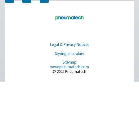
beskytte deres trykluftsystemer, forbedre effektiviteten 
opretholde en ren luftforsyning, der er skræddersyet til 
behov.
1. Forlæng udstyrets levetid
Forhindrer slid og skader på pneumatisk værktøj, ventil
maskiner.
2. Forbedret luftkvalitet
Fjerner kontaminanter, der kan kompromittere produktk
og sikkerheden.
3. Forbedret energieffektivitet
Reducerer trykfald og optimerer systemets ydeevne, hvi
sænker energiomkostningerne.
4. Reduceret nedetid og færre
vedligeholdelsesomkostninger
Minimerer udstyrsfejl og behovet for dyre reparationer.