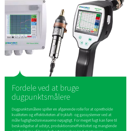
PDP Check 500 S2/S1 dugpunktsmåler
PDP Check 500 S2/S1 er en dugpunktsmåler med høj pr
der er designet til køle-, membran- og adsorptionstørrer
integreret display, alarmrelæ og Modbus-RTU-grænseflad
den overvågning og alarmer i realtid, hvilket sikrer tør lu