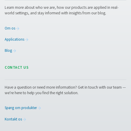
overholdelse af branchebestemmelser. Ved at integrere
dugpunktsovervågning kan virksomheder proaktivt hån
fugtrelaterede problemer og optimere deres drift.
1. Forhindrer fugtrelaterede skader
Hjælper med at undgå korrosion, frost og forurening i
trykluftsystemer.
2. Overholdelse af lovkrav
Opfylder industristandarder for luftkvalitet, såsom ISO 8
fugtighedskontrol.
3. Forbedrer systemets effektivitet
Reducerer risikoen for trykfald og energitab på grund af 
fugtighed.
4. Forudsigelig vedligeholdelse
Leverer realtidsdata til tidlig registrering af potentielle 