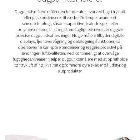
trykluft- og gassystemer, hvilket hjælper med at oprethold
af høj kvalitet og forhindre systemineffektivitet. Med 
responstider, langsigtet stabilitet og modstandsdygtighe
højt tryk leverer den nøjagtige realtidsdata til kritiske app