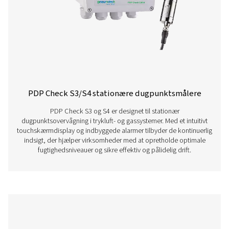
PDP Check S Stationære dugpunktsmål
PDP Check S er designet til stationær dugpunktsoverv
trykluft- og gassystemer. Den er permanent installeret o
kontinuerlige og nøjagtige aflæsninger, der hjælper vir
med effektivt at detektere restfugt og opretholde en
systemydeevne.