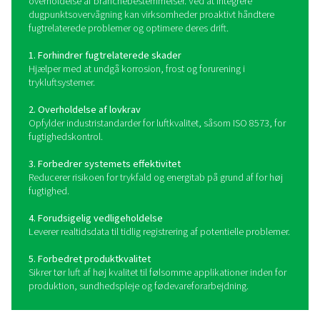
kvalitet og systemeffektivitet.
Hvordan fungerer
dugpunktsmålere?
Dugpunktsmålere måler den temperatur, hvorved fugt i 
eller gas kondenserer til væske. De bruger avance
sensorteknologi, såsom kapacitive, kølede spejl- e
polymersensorer, til at registrere fugtighedsniveauer 
præcise dugpunktsaflæsninger. Nogle målere tilbyder d
displays, fjernovervågning og datalogningsfunktione
operatørerne kan spore tendenser og reagere proakt
ændringer i luftkvaliteten. Ved kontinuerligt at over