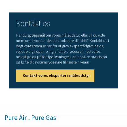
fugtighedsniveauer hjælper dugpunktsmålere med at o
tør trykluft af høj kvalitet og forhindre dyre skader på 
slutprodukter.