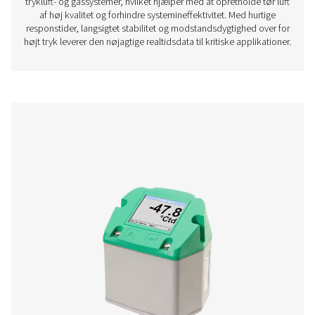
PDP Check S3/S4 stationære dugpunktsm
PDP Check S3 og S4 er designet til stationær
dugpunktsovervågning i trykluft- og gassystemer. Med et 
touchskærmdisplay og indbyggede alarmer tilbyder de ko
indsigt, der hjælper virksomheder med at opretholde 
fugtighedsniveauer og sikre effektiv og pålidelig dri