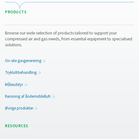
Fordele ved at bruge
dugpunktsmålere
Dugpunktsmålere spiller en afgørende rolle for at opret
kvaliteten og effektiviteten af trykluft- og gassystemer v
måle fugtighedsniveauerne nøjagtigt. For meget fugt kan 
beskadigelse af udstyr, produktionsineffektivitet og m