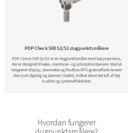
PDP Sens T20/T60/T100 dugpunktsføle
PDP Sens T20/T60/T100-serien sikrer præcis restfugtm