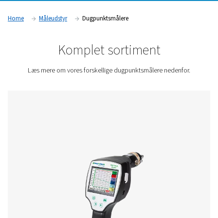
kompromittere systemeffektiviteten og produktkvaliteten. In
medicinalvarer, fødevarer og drikkevarer samt elektronikpro
afhængige af dugpunktsovervågning for at sikre overholdels
luftkvalitetsstandarder og opretholde optimal driftsydeevne.
Kontakt os for at få et tilbud.
Home
Måleudstyr
Dugpunktsmålere
Komplet sortiment
Læs mere om vores forskellige dugpunktsmålere ned