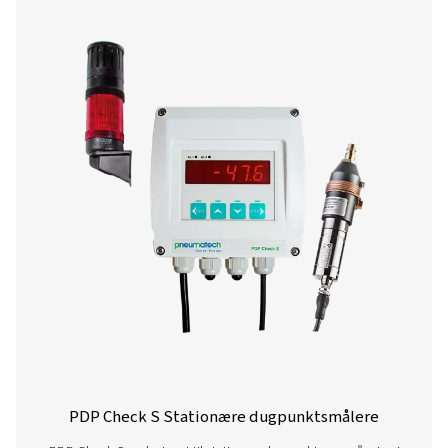
PDP Check M mobile dugpunktsmåler
PDP Check M og M Plus er mobile dugpunktsmålere desi
nøjagtig overvågning af trykluft og gasser. De giver pålide
i systemets fugtighedsniveauer og hjælper virksomhede
optimere ydeevnen og sikre effektiv drift på tværs af fo
applikationer.