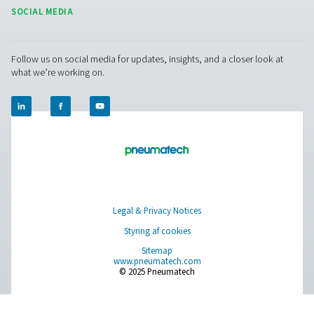
5. Forbedret produktkvalitet
Sikrer tør luft af høj kvalitet til følsomme applikationer 
produktion, sundhedspleje og fødevareforarbejdning.
Kontakt os
Har du spørgsmål om vores måleudstyr, eller vil du v
mere om, hvordan det kan forbedre din drift? Kontakt
dag! Vores team er her for at give ekspertrådgivning 
vejlede dig i optimering af dine processer med vores
nøjagtige og pålidelige løsninger. Lad os sikre præci
og løfte dit systems ydeevne til næste niveau!
Kontakt vores eksperter i måleudstyr