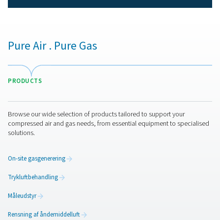
effektivitet ved at stabilisere lufttrykket og optim
luftstrømmen. Ved kun at frigive lagret luft efter behov 
de energispild, minimerer kompressorcyklusser og 
driftsomkostningerne. Opretholdelse af et ensartet lu
forbedrer produktionspålideligheden, forhindrer tryk
reducerer risikoen for udstyrsfejl. Derudover hjælper
flowstyringsenheder med at forlænge levetiden f
kompressorer og andre systemkomponenter ved at r
slitage. Implementering af ConservAIR® flowstyringer føre
mere energieffektivt, omkostningseffektivt og stab
trykluftsystem.
Kontakt os