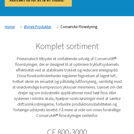
trykluftsystemets effektivitet og reducere energispild. Pneu
ConservAIR® Flow Controls regulerer og stabiliserer luftstr
justere frigivelsen af lagret trykluft, hvilket sikrer en ensartet
optimale trykniveauer. Ved at forhindre overdrevne udsving
spild fra lækager forbedrer disse flowstyringsløsninger den
systemydeevne, sænker driftsomkostningerne og forbedrer
produktionspålideligheden.
Kontakt os for at få et tilbud.
Home
Øvrige Produkter
ConservAir Flowstyring
Komplet sortiment