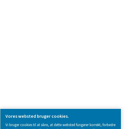
Spørg om produkter
Kontakt os
SOCIAL MEDIA
Follow us on social media for updates, insights, and a close
what we’re working on.