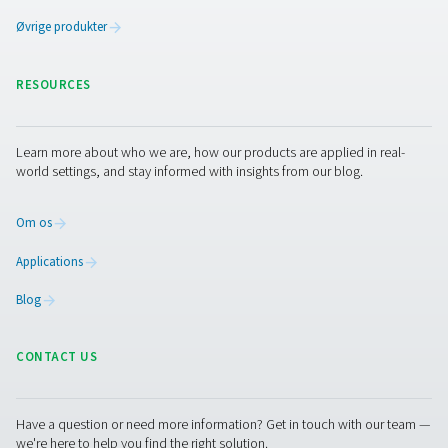
Har du spørgsmål om, hvordan ConservAIR® Flow Contr
optimere dit trykluftsystem? Lad os tale sammen. Vores
står klar til at hjælpe dig med at finde den rigtige løsning 
opretholde et stabilt lufttryk, reducere energispild og f
systemets overordnede effektivitet. Lad os arbejde s
at forbedre din trykluftydelse!
Kontakt vores eksperter
Pure Air . Pure Gas
PRODUCTS