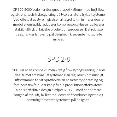
Pneumatech tilbyder et omfattende udvalg af Conser
flowstyringer, der er designet til at optimere tryklufts
effektivitet ved at stabilisere trykket og reducere energ
Disse flowkontrolenheder regulerer frigivelsen af lagre
hvilket sikrer en ensartet og pålidelig luftforsyning, sam
at unødvendige kompressorcyklusser minimeres. Uanse
drejer sig om industrielle applikationer med højt flow
systemer i mindre skala, hjælper vores løsninger med 
driftsomkostningerne, forbedre produktionsstabilite
forlænge udstyrets levetid. Få mere at vide om vores for
ConservAIR®-flowstyringer nedenfor.
CF 800-3000
CF 800-3000-serien er designet til applikationer med h
og sikrer præcis trykregulering på tværs af store trykluft
Ved effektivt at styre frigivelsen af lagret luft minimer