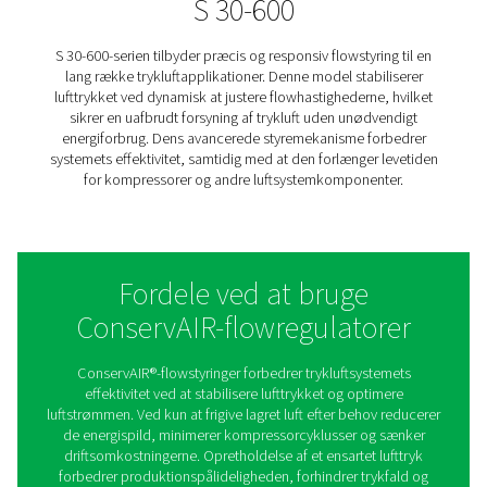
model energispild, reducerer kompressorcyklusser og 
stabilt lufttryk til kritiske produktionsprocesser. Det 
design sikrer langvarig pålidelighed i krævende indust
miljøer.
SPD 2-8
SPD 2-8 er en kompakt, men kraftig flowstyringsløsning
ideel til mellemstore luftsystemer. Den regulerer kontin
luftstrømmen for at opretholde en ensartet trykforsy
forhindre trykfald, der kan påvirke produktionseffektiv
Med sit effektive design hjælper SPD 2-8 med at opt
brugen af trykluft, hvilket reducerer driftsomkostning
samtidig forbedrer systemets pålidelighed.