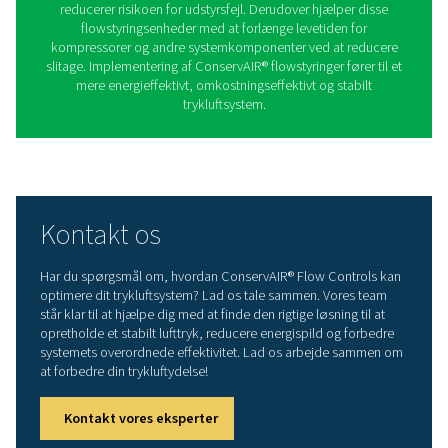
S 30-600
S 30-600-serien tilbyder præcis og responsiv flowstyrin
lang række trykluftapplikationer. Denne model stabil
lufttrykket ved dynamisk at justere flowhastighederne,
sikrer en uafbrudt forsyning af trykluft uden unødve
energiforbrug. Dens avancerede styremekanisme for
systemets effektivitet, samtidig med at den forlænger l
for kompressorer og andre luftsystemkomponent
Fordele ved at bruge
ConservAIR-flowregulator
ConservAIR®-flowstyringer forbedrer trykluftsyste