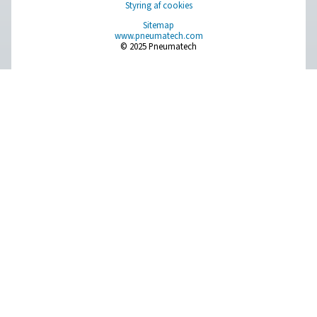
Learn more about who we are, how our products are applied 
world settings, and stay informed with insights from our blog
Om os
Applications
Blog
CONTACT US
Have a question or need more information? Get in touch wi
we're here to help you find the right solution.