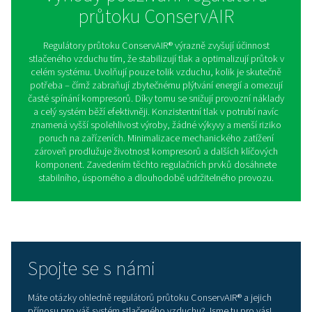
provozu. Promyšlená konstrukce zařízení umožň
optimalizovat spotřebu stlačeného vzduchu, čímž sn
provozní náklady a zároveň zvyšuje spolehlivost c
systému. Pokud hledáte chytré řízení tlaku bez zbytečný
je SPD 2-8 správnou volbou.
S 30-600
Řada S 30–600 nabízí přesné a rychlé řízení průtoku pr
spektrum aplikací se stlačeným vzduchem. Díky scho
dynamicky přizpůsobovat průtok aktuálním potř
stabilizuje tlak v systému, čímž zajišťuje nepřetržitou
vzduchu bez zbytečné spotřeby energie. Tím nejen 
provozní náklady, ale také prodlužuje životnost komp
dalších komponent celého systému. Chytrý regula
mechanismus výrazně zvyšuje celkovou efektivitu pr