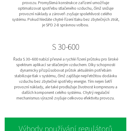
Řada CF 800–3000 byla navržena pro aplikace s vy
průtokem a zajišťuje přesné řízení tlaku i v rozsáh
systémech stlačeného vzduchu. Díky efektivnímu ří
vypouštění uloženého vzduchu pomáhá snížit ztráty e
omezit časté spínání kompresorů a udržovat stabilní 
všech klíčových fázích výroby. Robustní konstrukce za
dlouhodobou spolehlivost i v nejnáročnějších průmy
prostředích. Pokud hledáte řešení, které skutečně fung
výkyvů a kompromisů – je tato řada ideální volbou p
potřeby.
SPD 2-8
Model SPD 2-8 představuje kompaktní, ale mimořádně
řešení pro řízení průtoku stlačeného vzduchu ve středn
systémech. Díky nepřetržité regulaci proudění pomáhá 
stabilní tlak a eliminuje výkyvy, které mohou snižovat ef