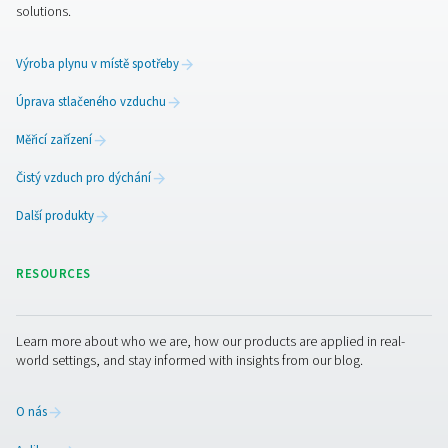
Spojte se s námi
Máte otázky ohledně regulátorů průtoku ConservAIR® a 
přínosu pro váš systém stlačeného vzduchu? Jsme tu pr
Nevíte si rady, jak dosáhnout stabilního tlaku vzduchu, s
energetické ztráty nebo zlepšit celkovou účinnost syst
vám poradíme. Společně najdeme řešení na míru, které
zefektivní chod vašeho zařízení a ušetří náklady. Ozvět
pomůžeme vám posunout výkon vašeho systému stlač
vzduchu na vyšší úroveň!
Kontaktujte našeho specialistu