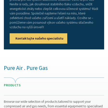
Výhody používání regulát
průtoku ConservAIR
Regulátory průtoku ConservAIR® výrazně zvyšují úči
stlačeného vzduchu tím, že stabilizují tlak a optimalizují
celém systému. Uvolňují pouze tolik vzduchu, kolik je 
potřeba – čímž zabraňují zbytečnému plýtvání energií 
časté spínání kompresorů. Díky tomu se snižují provozn
a celý systém běží efektivněji. Konzistentní tlak v potru
znamená vyšší spolehlivost výroby, žádné výkyvy a menš
poruch na zařízeních. Minimalizace mechanického za
zároveň prodlužuje životnost kompresorů a dalších kl
komponent. Zavedením těchto regulačních prvků do
stabilního, úsporného a dlouhodobě udržitelného pr