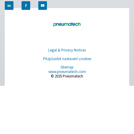
Úprava stlačeného vzduchu
Měřicí zařízení
Čistý vzduch pro dýchání
Další produkty
RESOURCES
Learn more about who we are, how our products are applied 
world settings, and stay informed with insights from our blog
O nás