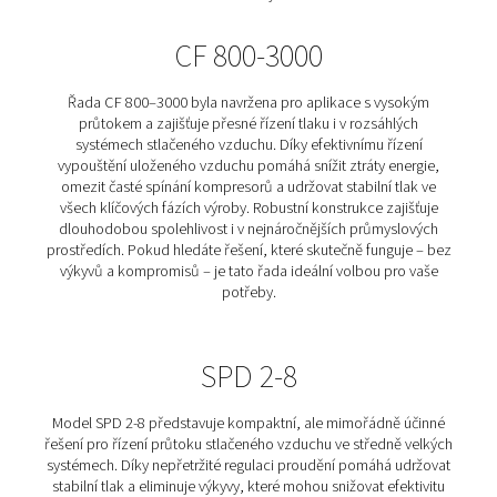
Objevte chytré řešení pro efektivnější provoz vašeho 
stlačeného vzduchu. Regulátory průtoku ConservAIR® 
stabilizovat tlak, snižovat energetické ztráty a zároveň 
spolehlivý přísun vzduchu – bez častého spínání komp
Díky přesnému řízení výdeje zásobeného vzduchu zůst
v síti konstantní, což se pozitivně odráží nejen na sp
energie, ale i na životnosti zařízení. Nezáleží na tom
potřebujete řešení pro velké průmyslové provozy neb
aplikace – naše technologie vám pomůže snížit pro
náklady, zlepšit stabilitu výroby a předejít nepláno
výpadkům. Vyberte si z nabídky různých variant regu
průtoku ConservAIR® a posuňte svůj provoz na vyšší
efektivity.
CF 800-3000