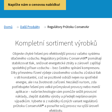
účinnosti a k omezení ztrát energie. Řízení průtoku pomocí 
regulace průtoku efektivně stabilizuje proudění vzduchu a o
uvolňování stlačeného vzduchu ze zásobníků. Díky tomu je 
konstantní přísun vzduchu v ideálním tlakovém rozmezí. T
řízení snižuje riziko kolísání tlaku a zároveň minimalizuje ztr
způsobené netěsnostmi. Výsledkem je lepší výkon celého s
snížení provozních nákladů a vyšší spolehlivost výroby – be
neplánovaných prostojů a s důrazem na dlouhodobou efekti
Napište nám o cenovou nabídku!
Domů
Další Produkty
Regulátory Průtoku ConservAir
Kompletní sortiment výro