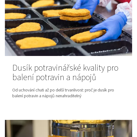
Ve světě systémů stlačeného vzduchu hraje kvalita vzd
klíčovou roli. Tento blogový příspěvek se zaměřuje na 
ISO 8573-1, klíčový standard, který definuje kvalitu vzd
stanovuje měřítko pro systémy stlačeného vzduchu na 
světě. Pochopení této normy je zásadní pro průmyslová
která se při své činnosti spoléhají na stlačený vzduch.