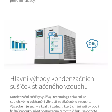
plynu pro řezání laserem: d
nebo kyslík
Při řezání laserem a dalších průmyslových procesech je
pomocného plynu rozhodující pro dosažení optimálníc
výsledků. Dusík a kyslík se běžně používají jako pomoc
z nichž každý má své vlastní jedinečné vlastnosti a aplik
Pochopení charakteristik obou plynů vám pomůže učini
informované rozhodnutí, které zajistí přesnost, efektivit
hospodárnost vašeho provozu.