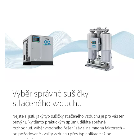
spektrem oborů – od strojírenství po zpracování plechů
Výběr správného pomocnéh