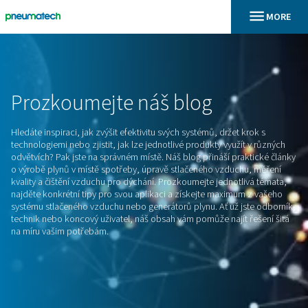
En
Domů
Prozkoumejte
náš
blog
Hledáte inspiraci, jak zvýšit efektivitu svých systémů, držet 
technologiemi nebo zjistit, jak lze jednotlivé produkty využí
odvětvích? Pak jste na správném místě. Náš blog přináší pra
o výrobě plynů v místě spotřeby, úpravě stlačeného vzduch
kvality a čištění vzduchu pro dýchání. Prozkoumejte jednotl
najděte konkrétní tipy pro svou aplikaci a získejte maximu
systému stlačeného vzduchu nebo generátorů plynu. Ať už j
technik nebo koncový uživatel, náš obsah vám pomůže najít 
na míru vašim potřebám.