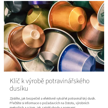
rostlinným alternativám ma
Jak se vyrábí rostlinné maso? A díky dusíku chutná lépe