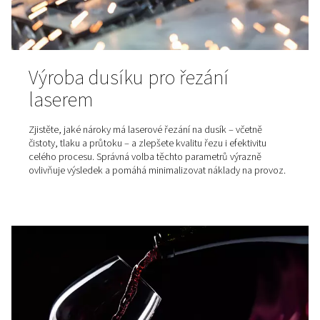
Jaké jsou výhody dochlazov
Dochlazovač je základní součástí systémů stlačeného 
který je určen k chlazení horkého vzduchu vypouštěnéh