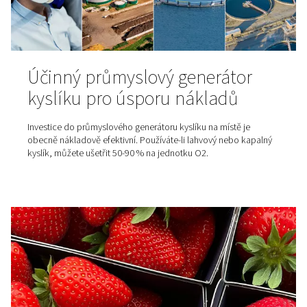
Výhody reflow pájení v dusí
atmosféře
Zjistěte, jak funguje reflow pájení, jaké jsou jeho klíčov
a jak může dusík – zejména při jeho výrobě přímo v mís
spotřeby – zlepšit výsledky a snížit náklady.