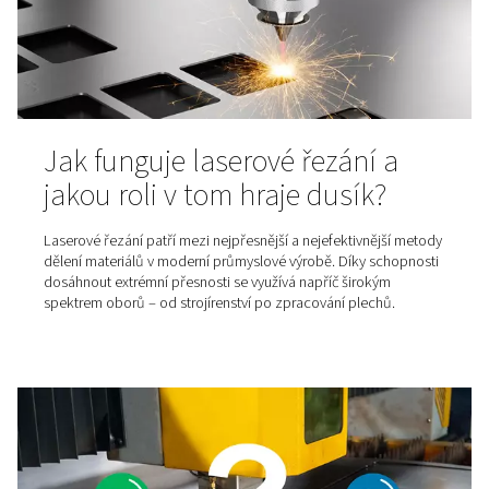
porozumět tomu, jak rosný bod ovlivňuje kvalitu vzduc
by měl být jedním z hlavních faktorů při rozhodování o 
správné sušičky.