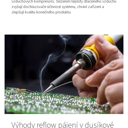
Jak pivovary prosperují díky
dusíku a jeho vlastní výrobě
přímo v místě spotřeby
Vyrábějte dusík přímo ve svém provozu a snižte náklady
provoz i logistiku. Dusík z generátoru představuje ideál
pro pivovary – umožňuje efektivní proplachování, odpl
sycení i balení piva. Stabilní dodávka, vysoká čistota a r
návratnost investice zaručují, že budete mít pod kontro
krok výroby.