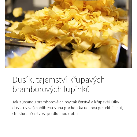
Dusík potravinářské kvality 
balení potravin a nápojů
Od uchování chuti až po delší trvanlivost: proč je dusík 
balení potravin a nápojů nenahraditelný