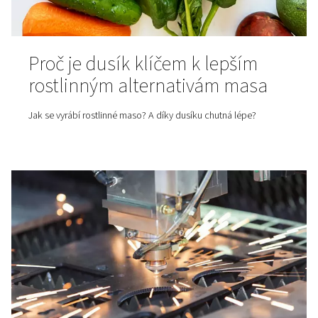
Výhody a využití adsorpčníc
sušiček
Když se do systému se stlačeným vzduchem dostane vl
následky mohou být drahé — od poškozeného zařízení
ohrožení kvality výroby. Proto se v celé řadě odvětví neř
otázka, <i>jestli</i> mít suchý vzduch, ale <i>jak</i> ho
Čistý a suchý vzduch je zkrátka základ. V tomto článku 
podíváme na adsorpční sušičky: co to vlastně je, kdy je 
proč hrají klíčovou roli tam, kde se pracuje s vysokými 
kvalitu a spolehlivost.