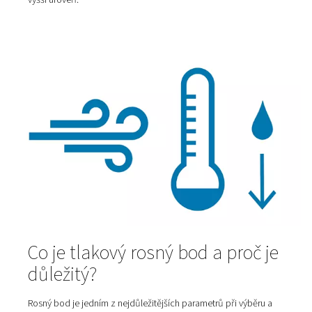
strukturu i čerstvost po dlouhou dobu.