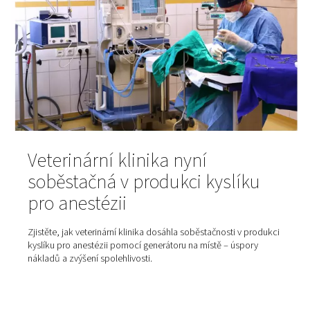
dobu.
Proč je dusík klíčem k lepší