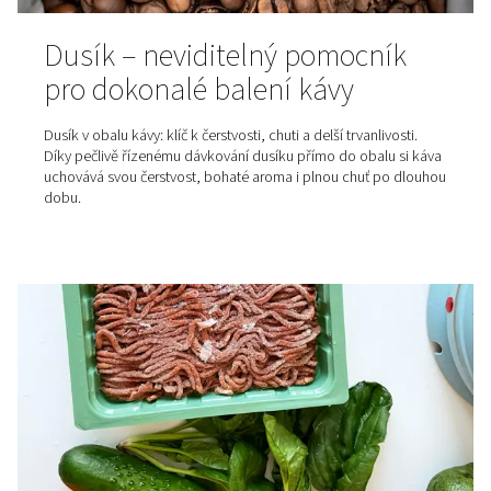
prostor pro kompromisy. Čistota dusíku rozhoduje o
bezpečnosti, trvanlivosti i souladu s přísnými normami.
proto je klíčové mít k dispozici certifikát čistoty – doku
který potvrzuje, že dodávaný dusík splňuje přesně sta
parametry. Na této stránce se dozvíte, proč je tento cert
důležitý, jaké výhody přináší vaší výrobě a jaké aktuáln
platí v oboru.