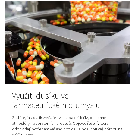
Dusík, tajemství křupavých
bramborových lupínků
Jak zůstanou bramborové chipsy tak čerstvé a křupavé
dusíku si vaše oblíbená slaná pochoutka uchová perfekt