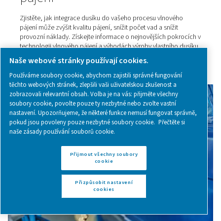
Generátory dusíku pro vinař
průmysl
Objevte, jak generátory dusíku přímo v místě použití p
vinařstvím snižovat náklady, zajišťují spolehlivost dodá
podporují udržitelnou výrobu vína.