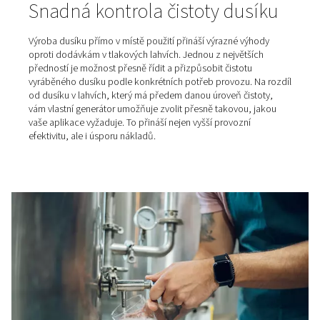
Výběr správné sušičky
stlačeného vzduchu