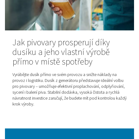
Nejste si jistí, jaký typ sušičky stlačeného vzduchu je pro
pravý? Díky těmto praktickým tipům uděláte správné
rozhodnutí. Výběr vhodného řešení závisí na mnoha fak
od požadované kvality vzduchu přes typ aplikace až p
provozní náklady.