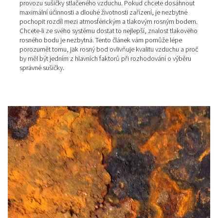
Využití dusíku ve
farmaceutickém průmyslu
Zjistěte, jak dusík zvyšuje kvalitu balení léčiv, ochranné
atmosféry i laboratorních procesů. Objevte řešení, kter
odpovídají potřebám vašeho provozu a posunou vaši v
vyšší úroveň.