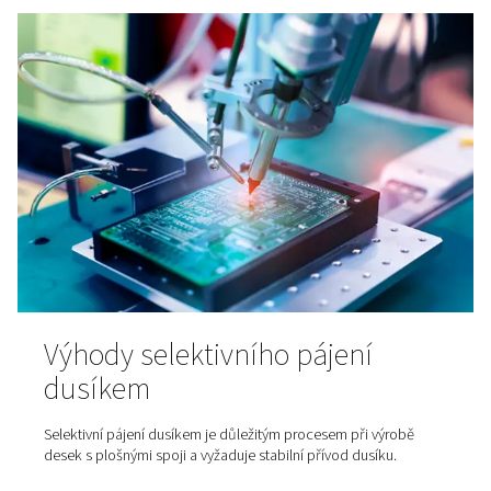
Jak funguje laserové řezání 
jakou roli v tom hraje dusík?
Laserové řezání patří mezi nejpřesnější a nejefektivněj
dělení materiálů v moderní průmyslové výrobě. Díky sc
dosáhnout extrémní přesnosti se využívá napříč širokým