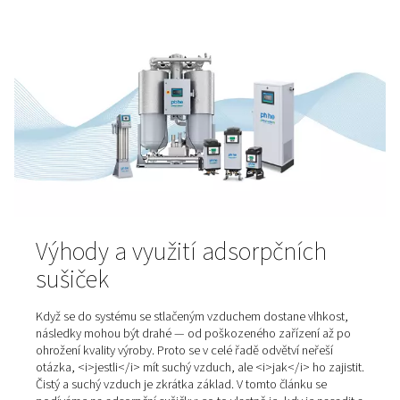
Snadná kontrola čistoty dus
Výroba dusíku přímo v místě použití přináší výrazné vý
oproti dodávkám v tlakových lahvích. Jednou z největší