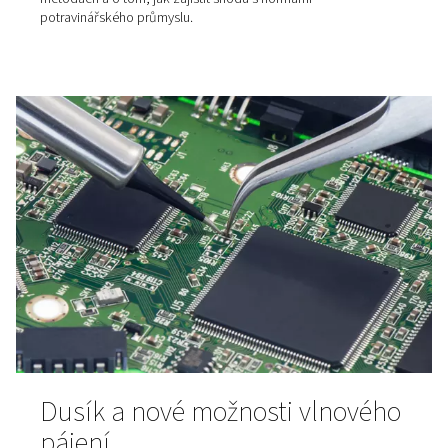
Výroba dusíku pro řezání
laserem
Zjistěte, jaké nároky má laserové řezání na dusík – včet
čistoty, tlaku a průtoku – a zlepšete kvalitu řezu i efektiv
celého procesu. Správná volba těchto parametrů výraz
ovlivňuje výsledek a pomáhá minimalizovat náklady na 