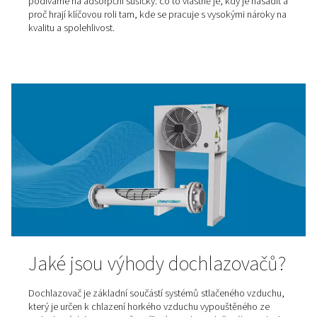
předností je možnost přesně řídit a přizpůsobit čistotu
vyráběného dusíku podle konkrétních potřeb provozu. 
od dusíku v lahvích, který má předem danou úroveň čis
vám vlastní generátor umožňuje zvolit přesně takovou, 
vaše aplikace vyžaduje. To přináší nejen vyšší provozní
efektivitu, ale i úsporu nákladů.