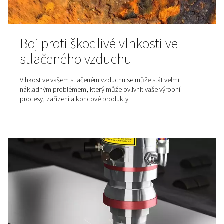
Co je tlakový rosný bod a pro
důležitý?
Rosný bod je jedním z nejdůležitějších parametrů při vý
provozu sušičky stlačeného vzduchu. Pokud chcete do
maximální účinnosti a dlouhé životnosti zařízení, je nez
pochopit rozdíl mezi atmosférickým a tlakovým rosný
Chcete-li ze svého systému dostat to nejlepší, znalost 
rosného bodu je nezbytná. Tento článek vám pomůže l