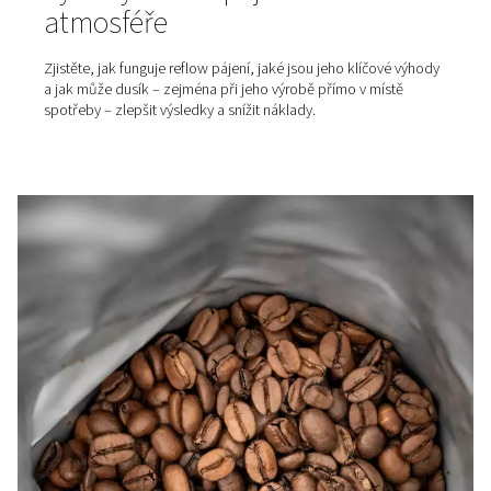
Co je certifikát čistoty dusík
Ve výrobě potravin, balení nebo farmaceutickém průmys