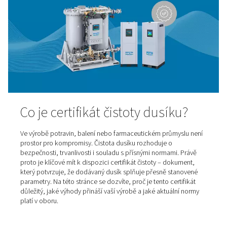
Hlavní výhody kondenzační
sušiček stlačeného vzduchu
Kondenzační sušičky využívají technologii chlazení ke
spolehlivému odstranění vlhkosti ze stlačeného vzduchu
Výsledkem je suchý a kvalitní vzduch, který chrání vaši v
finální produkty před poškozením. V tomto článku se do
proč jsou kondenzační sušičky nezbytnou součástí kaž
efektivního systému stlačeného vzduchu – a jak mohou 
spolehlivost vašich provozů i úsporu nákladů.