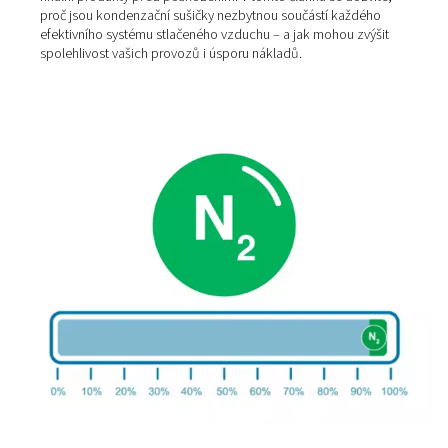
Výhody selektivního pájení
dusíkem
Selektivní pájení dusíkem je důležitým procesem při vý
desek s plošnými spoji a vyžaduje stabilní přívod dusíku