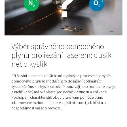
Boj proti škodlivé vlhkosti ve
stlačeného vzduchu
Vlhkost ve vašem stlačeném vzduchu se může stát velm
nákladným problémem, který může ovlivnit vaše výrobn
procesy, zařízení a koncové produkty.