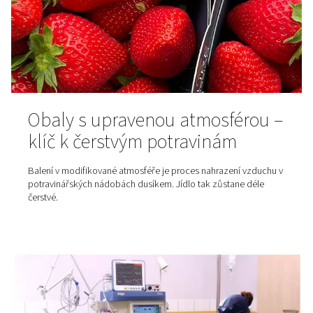
Dusík – neviditelný pomocn
pro dokonalé balení kávy
Dusík v obalu kávy: klíč k čerstvosti, chuti a delší trvanliv
Díky pečlivě řízenému dávkování dusíku přímo do obalu
uchovává svou čerstvost, bohaté aroma i plnou chuť p