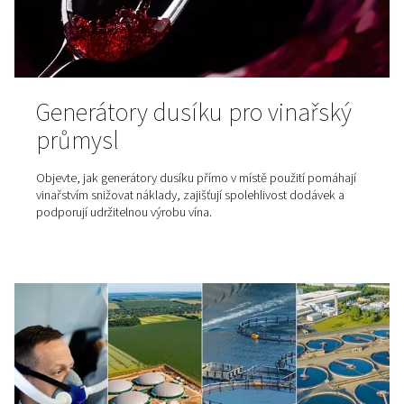
vzduchových kompresorů. Snížením teploty stlačeného
zvyšují dochlazovače účinnost systému, chrání zařízení 
zlepšují kvalitu konečného produktu.