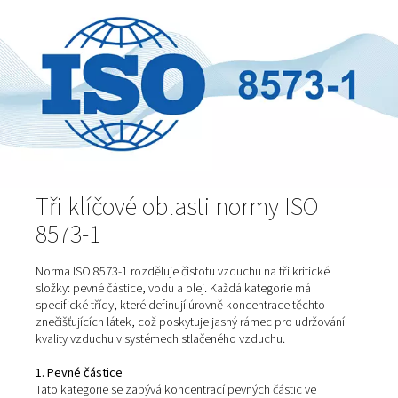
koncentrace (mg/m³).
ISO 8573-1 není jen statický dokument; vyvíjí se s ohle
technologický pokrok a změny v průmyslových postupe
Široce se používá v různých průmyslových odvětvích, v
farmaceutického, potravinářského a nápojového průmy
výroby, kde je kvalita stlačeného vzduchu kritická. Shod
normou ISO 8573-1 je nezbytná pro zajištění spolehlivos
bezpečnosti a účinnosti systémů stlačeného vzduchu a 
jako měřítko pro zajištění kvality a shodu s předpisy v
odvětvích.