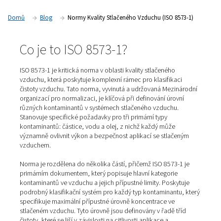
stlačeného vzduchu na celém světě. Pochopení této normy 
pro průmyslová odvětví, která se při své činnosti spoléhají n
vzduch.
Domů
Blog
Normy Kvality Stlačeného Vzduchu (ISO 8
Co je to ISO 8573-1?
ISO 8573-1 je kritická norma v oblasti kvality stlačeného
vzduchu, která poskytuje komplexní rámec pro klasifika
čistoty vzduchu. Tato norma, vyvinutá a udržovaná Mez
organizací pro normalizaci, je klíčová při definování úro
různých kontaminantů v systémech stlačeného vzduchu
Stanovuje specifické požadavky pro tři primární typy
kontaminantů: částice, vodu a olej, z nichž každý může