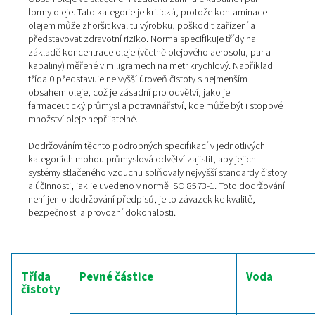
stlačeném vzduchu, které se mohou pohybovat od
mikroskopicky malých prachových částic až po význam
nečistoty. Norma definuje několik tříd velikosti a konce
částic měřených v mikronech a počtu částic na metr kry
vzduchu. Například třída 1 určuje velikost částic 0,1 až 
mikrometru s limitní koncentrací, zatímco třída 5 povolu
částice s vyšší koncentrací. Dodržování těchto tříd je zá
aplikacích, kde i ta nejmenší částice může způsobit v
kontaminaci výrobku nebo poškození přesného zařízen
2. Voda
Voda ve stlačeném vzduchu může existovat v různých f
Pára, kapalina nebo aerosol. ISO 8573-1 klasifikuje obs
na základě rosného bodu, což je teplota, při které se 
nasytí a vodní pára začne kondenzovat na kapalinu. Tří
pohybují od nižšího rosného bodu, který označuje sušš
až po vyšší rosný bod, což znamená více vlhkosti. Např
třída 1 vyžaduje tlakový rosný bod o teplotě –70 °C nebo
vhodný pro prostředí, kde vlhkost může výrazně ovlivnit