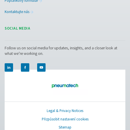
Facebook
Messenger
X
Linkedin
Mail
Pure Air . Pure Gas
PRODUCTS
Browse our wide selection of products tailored to support 
compressed air and gas needs, from essential equipment to
solutions.