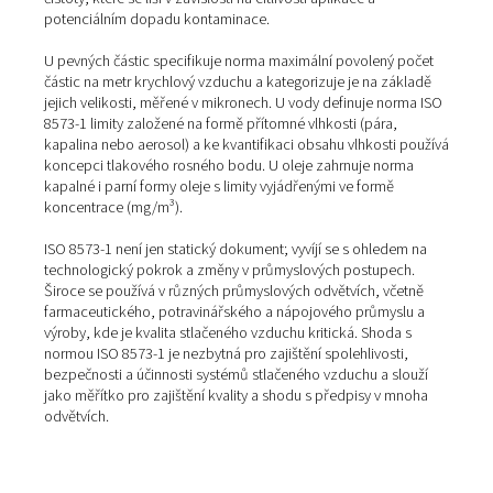
významně ovlivnit výkon a bezpečnost aplikací se stla
vzduchem.
Norma je rozdělena do několika částí, přičemž ISO 8573
primárním dokumentem, který popisuje hlavní kategori
kontaminantů ve vzduchu a jejich přípustné limity. Posk
podrobný klasifikační systém pro každý typ kontaminant
specifikuje maximální přípustné úrovně koncentrace ve
stlačeném vzduchu. Tyto úrovně jsou definovány v řadě 
čistoty, které se liší v závislosti na citlivosti aplikace a
potenciálním dopadu kontaminace.
U pevných částic specifikuje norma maximální povolený
částic na metr krychlový vzduchu a kategorizuje je na z
jejich velikosti, měřené v mikronech. U vody definuje n
8573-1 limity založené na formě přítomné vlhkosti (pára
kapalina nebo aerosol) a ke kvantifikaci obsahu vlhkost
koncepci tlakového rosného bodu. U oleje zahrnuje no
kapalné i parní formy oleje s limity vyjádřenými ve formě