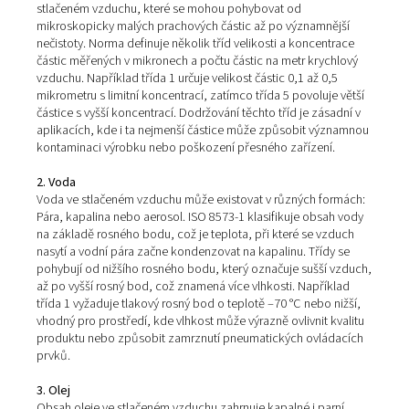
Tři klíčové oblasti normy IS
8573-1
Norma ISO 8573-1 rozděluje čistotu vzduchu na tři kriti
složky: pevné částice, vodu a olej. Každá kategorie má
specifické třídy, které definují úrovně koncentrace těch
znečišťujících látek, což poskytuje jasný rámec pro udr
kvality vzduchu v systémech stlačeného vzduchu.
1. Pevné částice
Tato kategorie se zabývá koncentrací pevných částic ve