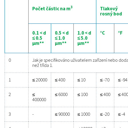
produktu nebo způsobit zamrznutí pneumatických ovl
prvků.
3. Olej
Obsah oleje ve stlačeném vzduchu zahrnuje kapalné i p
formy oleje. Tato kategorie je kritická, protože kontami
olejem může zhoršit kvalitu výrobku, poškodit zařízení 
představovat zdravotní riziko. Norma specifikuje třídy n
základě koncentrace oleje (včetně olejového aerosolu, 
kapaliny) měřené v miligramech na metr krychlový. Nap
třída 0 představuje nejvyšší úroveň čistoty s nejmenším
obsahem oleje, což je zásadní pro odvětví, jako je
farmaceutický průmysl a potravinářství, kde může být i
množství oleje nepřijatelné.
Dodržováním těchto podrobných specifikací v jednotli
kategoriích mohou průmyslová odvětví zajistit, aby jejic
systémy stlačeného vzduchu splňovaly nejvyšší standard
a účinnosti, jak je uvedeno v normě ISO 8573-1. Toto d