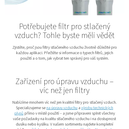
Zjistěte, co je příčinou a jak odstraňovat vodu pomocí
stlačeného vzduchu, odvaděčů kondenzátu a monito
rosného bodu.