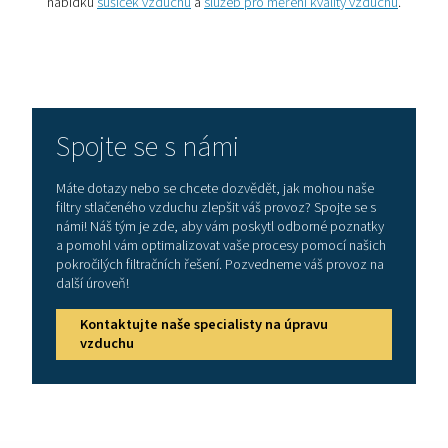
Normy kvality stlačenéh
vzduchu (ISO 8573-1)
Ve světě systémů stlačeného vzduchu hraje kvalita v
klíčovou roli. Tento blogový příspěvek se zaměřuje n
ISO 8573-1, klíčový standard, který definuje kvalitu v
stanovuje měřítko pro systémy stlačeného vzduchu n
světě. Pochopení této normy je zásadní pro průmyslová
která se při své činnosti spoléhají na stlačený vzd