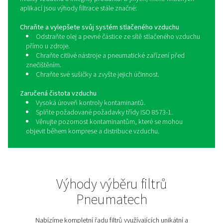
řešení přesně podle potřeb vaší aplikace. Naše prod
řada zahrnuje koalescenční filtry, filtry pevných částic i f
zachycení olejových výparů. Kromě standardních apl
nabízíme také řešení pro dýchací vzduch, bezsilik
prostředí, sterilní filtrace nebo procesní čištění – vždy 
na nejvyšší nároky na kvalitu a bezpečnost.