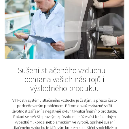
Farmaceutický průmysl
Farmacie patří mezi nejpřísněji regulované obory – a 
Produkty vznikající v těchto provozech pomáhají li
bolesti, zlepšují kvalitu života a často jej i zachraňují. 
mohly plnit svůj účel, je potřeba, aby samotná výroba 
podle mimořádně přísných kvalitativních standardů. A 
začínají u naprosto čistého stlačeného vzduchu