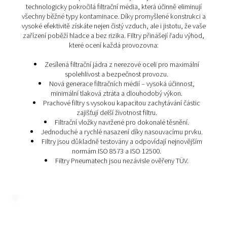
Hlavní výhody filtrů stlačen
vzduchu
V některých odvětvích je filtrace povinná pro zajištění v
kvality vzduchu a integrity produktu. U jiných, méně krit