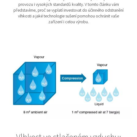
Potravinářský a nápojov
průmysl
Potraviny a nápoje jsou skutečně životně důležité – a 
výroba vyžaduje maximální důraz na kvalitu a bezpe
Stejně jako lidské tělo potřebuje výživu, potřebuje m
potravinářská výroba spolehlivý a čistý stlačený vzduch
ním je možné zajistit, že vše, co jíme a pijeme, bude
chutné, ale především zdravotně nezávadné. V potrav
průmyslu platí přísné normy pro kvalitu stlačeného vzd