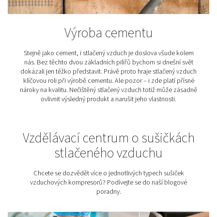
Aby textilie obstály v náročném světě módy, zdravotni
průmyslu, jejich výroba vyžaduje bezchybný výrobní pr
tím pádem i vysoce kvalitní stlačený vzduch. Právě ten
pohání tkací stavy, trysky, barvicí linky i sušicí systém
řešení úpravy vzduchu zajišťují, že vzduch splňuje p
požadavky textilního průmyslu – bez vlhkosti, oleje
prachu, které by mohly ohrozit citlivé procesy.