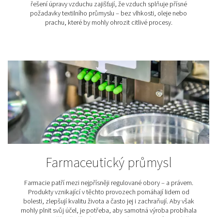
Řada tříd a typů filtrů
Pneumatech nabízí následující třídy a typy filtrů:
P – univerzální koalescenční předfiltr a předfiltr čá
G – koalescenční filtry pro univerzální ochranu; od
pevných částic a olejového aerosolu
C – vysoce výkonné koalescenční filtry pro univerz