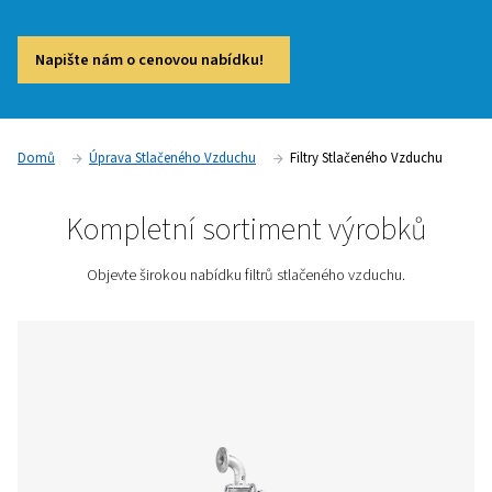
nečistot – od olejových kapek až po prachové částice nebo 
A i ty nejmenší mohou mít velký dopad: způsobují poruchy z
kontaminaci produktů i snížení kvality výroby. Chcete-li mít j
vaše technologie běží spolehlivě a s maximální účinností, je 
zvolit správné filtry na stlačený vzduch. Právě tyto filtry zach
částice dřív, než poškodí vaše zařízení nebo ohrozí kvalitu
produktu. Na našem webu si můžete vybrat z různých typů fil
odstraní přesně ty nečistoty, které se ve vaší aplikaci mohou
Nabízíme řešení pro jakékoli průmyslové použití – od jemné 
po náročné provozy s vysokými nároky na čistotu.
Napište nám o cenovou nabídku!
Domů
Úprava Stlačeného Vzduchu
Filtry Stlačenéh