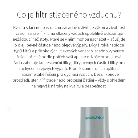
Procesní filtry FP
Procesní filtry představují špičkové řešení pro prům
aplikace, kde je naprosto čistý a kontaminantů prostý 
vzduch naprostou nutností. Své nezastupitelné míst
především v potravinářství, farmacii, elektronice 
zdravotnictví – tedy tam, kde i nepatrné množství neči