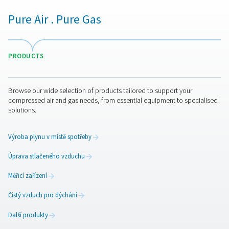
Proč je nutné filtrovat stla
vzduch: Nečistoty a jejich ře
Zjistěte, proč stlačený vzduch potřebuje filtraci. Objev
kontaminanty, jak se dostanou do vašeho systému a ja
správné filtry pro čistý a účinný vzduch.