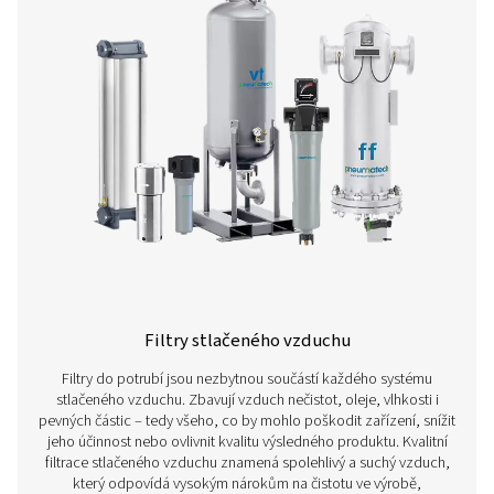
Kompletní sortiment výro
Objevte širokou nabídku filtrů stlačeného vzduch