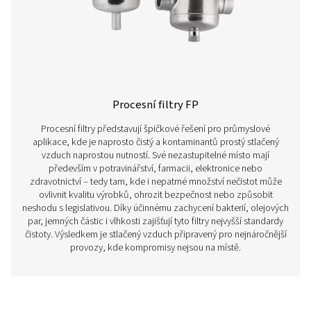
potravinářství, lékařství nebo třeba lakovnách. Správně zv
prodlužuje životnost zařízení, minimalizuje odstávky a
efektivitu provozu.