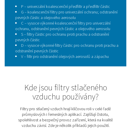
Výhody výběru filtrů
Pneumatech
Nabízíme kompletní řadu filtrů využívajících unikát
technologicky pokročilá filtrační média, která účinně e
všechny běžné typy kontaminace. Díky promyšlené kons
vysoké efektivitě získáte nejen čistý vzduch, ale i jistotu
zařízení poběží hladce a bez rizika. Filtry přinášejí řa
které ocení každá provozovna:
Zesílená filtrační jádra z nerezové oceli pro ma
spolehlivost a bezpečnost provozu.
Nová generace filtračních médií – vysoká účin
minimální tlaková ztráta a dlouhodobý výkon
Prachové filtry s vysokou kapacitou zachytávání
zajišťují delší životnost filtru.
Filtrační vložky navržené pro dokonalé těsně
Jednoduché a rychlé nasazení díky nasouvacímu