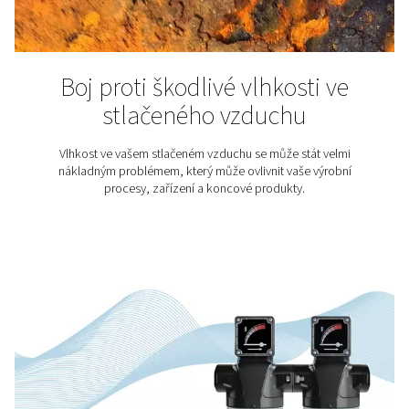
Vlhkost ve stlačeném vzdu
Příčiny, problémy a odstra
Vlhkost ve stlačeném vzduchu může způsobit korozi a 