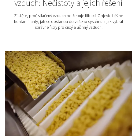
vzduchových kompresorů? Podívejte se do naší bl
poradny.
Sušení stlačeného vzduch