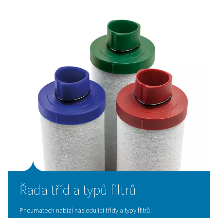
aplikací jsou výhody filtrace stále značné:
Chraňte a vylepšete svůj systém stlačeného vzduch
Odstraňte olej a pevné částice ze sítě stlačeného
přímo u zdroje.
Chraňte citlivé nástroje a pneumatické zařízení p
znečištěním.
Chraňte své sušičky a zvyšte jejich účinnost.
Zaručená čistota vzduchu
Vysoká úroveň kontroly kontaminantů.
Splňte požadované požadavky třídy ISO 8573-1.
Věnujte pozornost kontaminantům, které se moh
objevit během komprese a distribuce vzduchu.