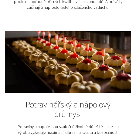
ochranu, odstranění pevných částic a olejového aero
S – filtry částic pro ochranu proti prachu a odstran
pevných částic
D – vysoce výkonné filtry částic pro ochranu proti
odstranění pevných částic
V – filtr pro odstranění olejových aerosolů a zápa
Kde jsou filtry stlačenéh
vzduchu používány?
Filtry pro stlačený vzduch hrají klíčovou roli v celé 
průmyslových i řemeslných aplikací. Zajišťují čisto
spolehlivost a bezpečný provoz zařízení, která na kv
vzduchu závisí. Zde je několik příkladů jejich použi