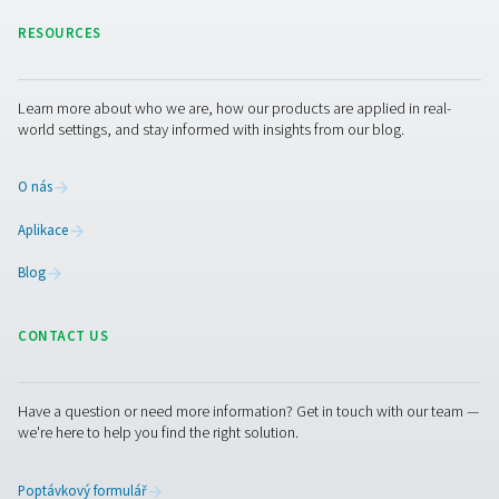
Jak zajistit kvalitu stlačen
vzduchu při výrobě potrav
Stlačený vzduch pro potravinářství musí být čistý a be
Zjistěte, jak splnit normu ISO 8573-1 a chránit své výro
úpravě vzduchu v kvalitě pro potravinářské účely