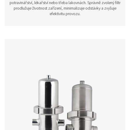
Filtry stlačeného vzduchu
Filtry do potrubí jsou nezbytnou součástí každého s
stlačeného vzduchu. Zbavují vzduch nečistot, oleje, vlh
pevných částic – tedy všeho, co by mohlo poškodit zaříze
jeho účinnost nebo ovlivnit kvalitu výsledného produktu.
filtrace stlačeného vzduchu znamená spolehlivý a such
který odpovídá vysokým nárokům na čistotu ve výr