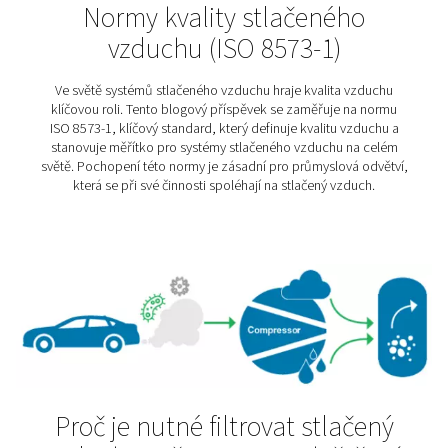
Výroba cementu
Stejně jako cement, i stlačený vzduch je doslova všu
nás. Bez těchto dvou základních pilířů bychom si dneš
dokázali jen těžko představit. Právě proto hraje stlače
klíčovou roli při výrobě cementu. Ale pozor – i zde plat
nároky na kvalitu. Nečištěný stlačený vzduch totiž můž
ovlivnit výsledný produkt a narušit jeho vlastnost
Vzdělávací centrum o sušič
stlačeného vzduchu
Chcete se dozvědět více o jednotlivých typech suš