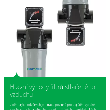
ovlivnit kvalitu výrobků, ohrozit bezpečnost nebo zp
neshodu s legislativou. Díky účinnému zachycení bakterií
par, jemných částic i vlhkosti zajišťují tyto filtry nejvyšší
čistoty. Výsledkem je stlačený vzduch připravený pro nej
provozy, kde kompromisy nejsou na místě.
Co je filtr stlačeného vzdu
Kvalita stlačeného vzduchu zásadně ovlivňuje výkon a 
vašich zařízení. Filtr na stlačený vzduch spolehlivě od
nežádoucí nečistoty, které se v něm mohou nacházet – 
o olej, pevné částice nebo olejové výpary. Díky široké
typů filtrů a průtokových i tlakových variant si snadno 