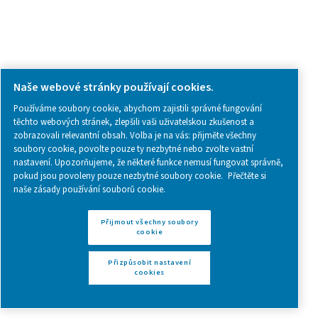
Specializujeme se
na úpravu vzduchu
a
výrobu techn
plynů
přímo v místě použití – a jsme připraveni splnit
vaše požadavky na kvalitu stlačeného vzduchu i na do
dusíku nebo kyslíku. V našem sortimentu najdete kom
nabídku
sušiček vzduchu
a
služeb pro měření kvality 
Spojte se s námi
Máte dotazy nebo se chcete dozvědět, jak mohou n
filtry stlačeného vzduchu zlepšit váš provoz? Spojte 
námi! Náš tým je zde, aby vám poskytl odborné poz
a pomohl vám optimalizovat vaše procesy pomocí n
pokročilých filtračních řešení. Pozvedneme váš prov