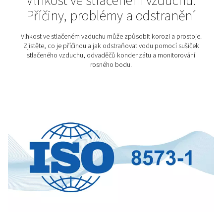
jejich dodržení není volitelné. Jde o klíčový faktor
bezpečnou výrobu i zachování chuti a vůně finálních p