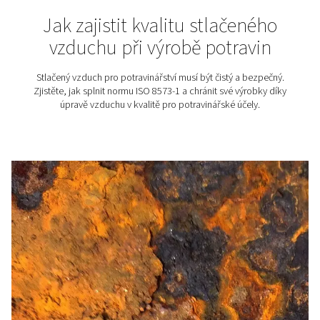
ochrana vašich nástrojů 
výsledného produktu
Vlhkost v systému stlačeného vzduchu je častým, a pře
podceňovaným problémem. Přitom dokáže výrazně s
životnost zařízení a negativně ovlivnit kvalitu finálního 
Pokud se neřeší správným způsobem, může vést k ná
výpadkům, korozi nebo zmetkům ve výrobě. Správné
stlačeného vzduchu je klíčovým krokem k zajištění spo
provozu i vysokých standardů kvality. V tomto člán
představíme, proč se vyplatí investovat do účinného od
vlhkosti a jaké technologie sušení pomohou ochráni
zařízení i celou výrobu.