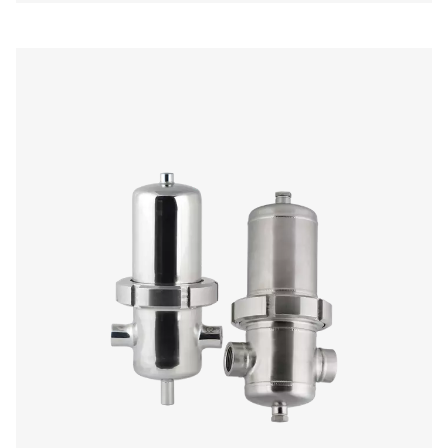
Filtros de línea
Los filtros de línea son componentes esenciales en los s
aire comprimido, diseñados para eliminar contaminante
suciedad, el aceite, la humedad y las partículas. Estas 
pueden causar daños en los equipos posteriores, red
eficiencia y comprometer la calidad del producto. Al utiliz
de línea de alta calidad, las empresas pueden garantiza
comprimido limpio, seco y fiable para sus operaci