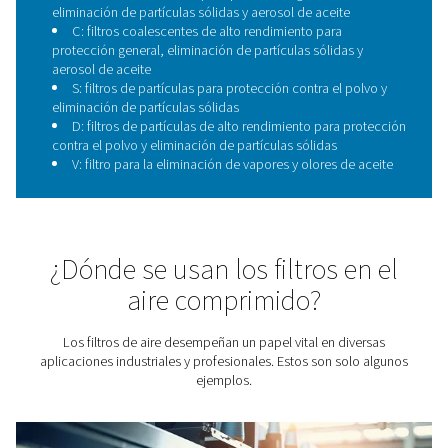
contaminación. Nuestra mejor tecnología de su clase l
una serie de ventajas:
Los núcleos de los filtros de acero inoxidable d
rendimiento mejorados garantizan una resistencia óp
reducido riesgo de implosión
Los nuevos materiales mejorados garantizan una
capacidad de filtración, una baja caída de presió
rendimiento constante durante su vida útil
Filtro de polvo: con una gran capacidad de partí
prolonga la vida útil del filtro
Los cartuchos se han diseñado para garantizar un
correcto
Facilidad de uso con elemento de empuj
Los filtros Pneumatech se han sometido a pr
exhaustivas y cumplen con las últimas normas ISO
ISO12500.
Los filtros Pneumatech están validados de f
independiente por TÜV.