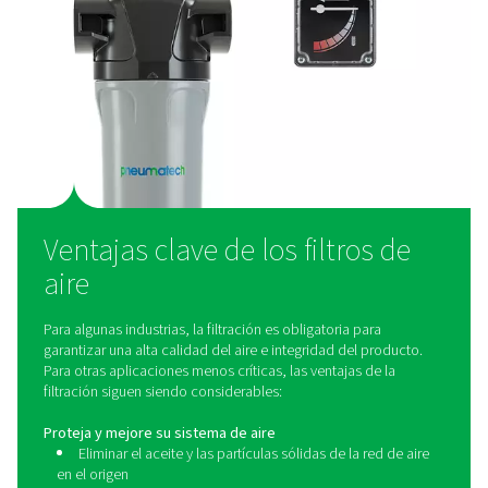
con los más altos estándares de pureza para opera
sensibles.
¿Qué es un filtro de aire
Como se ha mencionado anteriormente, un filtro de
comprimido elimina los contaminantes que pueden 
presentes en el aire. Hay disponibles diferentes tipos de
para diferentes tipos de contaminantes. Para aplica
generales, ofrecemos filtros coalescentes de aceit
partículas y de vapor de aceite en una amplia gama de
y presiones. Pneumatech también es su socio para la fi
de aire respirable, sin silicona, estéril y de proces