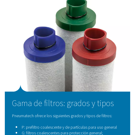
Proteger las partes sensibles en los equipos neum
de la contaminación
Proteja y aumente la eficiencia de sus secadores d
Pureza de aire garantizada
Alto nivel de control de contaminantes.
Cumpla con los requisitos de la clase ISO 8573-1.
Preste atención a los contaminantes que puedan 
durante la compresión y distribución del aire.
Las ventajas de elegir filtr
Pneumatech
Nuestra completa línea de filtros se basa en medios m
únicos y patentados para reducir eficazmente todo t