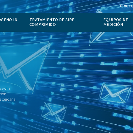
IÓN DE NITRÓGENO IN
TRATAMIENTO DE AIRE
COMPRIMIDO
ctos como si necesita
ocal, a continuación
 su sucursal más cercana.