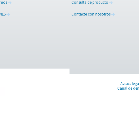
RESOURCES
CONT
ed
Learn more about who we are, how our
Have a
s,
products are applied in real-world settings, and
in tou
stay informed with insights from our blog.
find th
Quiénes somos
Consul
APLICACIONES
Contac
Blog