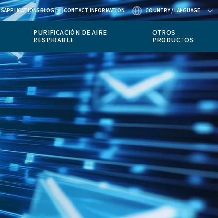
ABOUT US
APPLICATIONS
BLOG
CONTACT
EQUIPOS DE
PURIFICACIÓN D
MEDICIÓN
RESPIRABLE