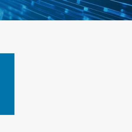
os
España
de Llobregat