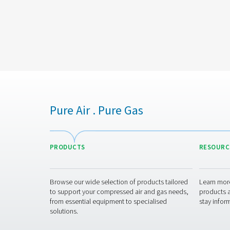
Barcelona 08830
España
Teléfono: +34 900 031 461
Email: spain@pneumatech