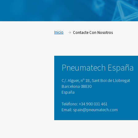
Contáctenos.
Inicio
Contacte Con Nosotr
Pneumatech 
C/. Alguer, nº 18, Sant Boi 