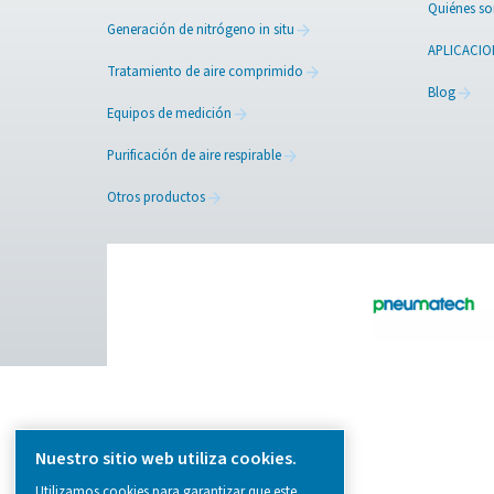
Pure Air . Pure Gas
PRODUCTS
Browse our wide selection of products tailor
to support your compressed air and gas need
from essential equipment to specialised
solutions.
Generación de nitrógeno in situ
Tratamiento de aire comprimido