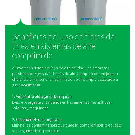
Filtros embridados
Diseñados para sistemas de aire más grandes, estos filt
alta resistencia ofrecen altos caudales y conexiones se
para aplicaciones industriales.
Filtros de carbón activado
Usados para eliminar vapores de aceite, olores e hidro
estos filtros garantizan un aire ultralimpio, ideal para in
sensibles como la alimentaria y la farmacéutica.
Filtros de alta presión
Construidos para soportar presiones extremas, estos fil
proporcionan una purificación del aire fiable en entorn
exigentes como el aeroespacial y la fabricación de alto
rendimiento.