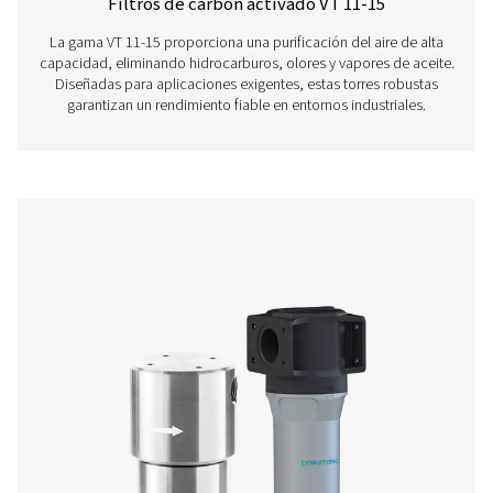
Filtros de carbón activado VT 1-9
La gama VT 1-9 de torres de carbón activado ofrece un
excepcional del aire y elimina eficazmente los hidroc
olores y vapores de aceite. Compactas pero robustas
unidades garantizan un rendimiento fiable y son perfec
industrias que exigen aire comprimido de alta cali