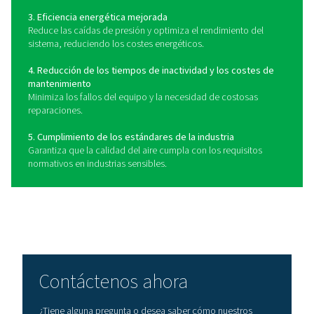
Cómo elegir el filtro de ai
adecuado
La selección del filtro de línea adecuado para su sistem
comprimido depende de varios factores clave, incluido
de contaminantes presentes, los niveles de pureza de
requeridos y las especificaciones del sistema. Empie
identificar los principales contaminantes de su sumini
aire (partículas, humedad, aerosoles de aceite o vapores
un filtro diseñado para eliminarlos. Para la protección 
los filtros de partículas y coalescentes son ideales, mie
los filtros de carbón activado son necesarios para elim
vapores de aceite y los olores.
Considere la clasificación de filtración (medida en m
basada en los requisitos de calidad del aire de su ind
como las
normas ISO 8573-1
. Además, compruebe