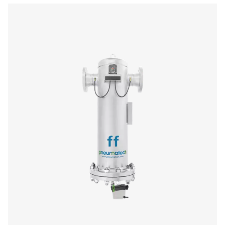
Filtros roscados Ultimate 10-2550
La gama Ultimate 10-2550 combina filtración de aire efi
bajos costes de funcionamiento. Su avanzado diseño g
una eliminación eficaz de aerosoles de aceite, reten
partículas y optimización del caudal de aire, al tiempo 
las normas ISO 8573-1:2010-1.