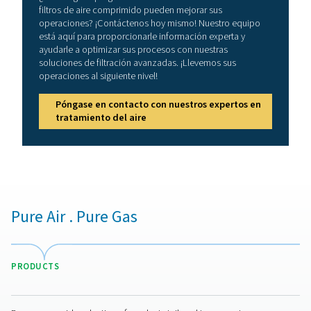
requisitos de caudal y presión de su sistema para aseg
que el filtro pueda manejar la capacidad necesaria si
caídas de presión. Para aplicaciones de alta presión, elij
de alta presión especializados diseñados para sop
condiciones de funcionamiento extremas. Al adaptar el
adecuado a sus necesidades específicas, puede mejo
calidad del aire, prolongar la vida útil del equipo y gara
cumplimiento de los estándares de la industria
Mantenimiento de los filtro
línea
El mantenimiento regular es crucial para mantener
funcionamiento óptimo de los filtros de línea. Los filtr