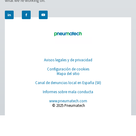
comprimido
Al invertir en filtros de línea de alta calidad, las empresa
pueden proteger sus sistemas de aire comprimido, mejo
eficiencia y mantener un suministro de aire limpio adap
sus necesidades.
1. Vida útil prolongada del equipo
Evita el desgaste y los daños en herramientas neumátic
válvulas y maquinaria.
2. Calidad del aire mejorada
Elimina los contaminantes que pueden comprometer la
y la seguridad del producto.
3. Eficiencia energética mejorada
Reduce las caídas de presión y optimiza el rendimiento
sistema, reduciendo los costes energéticos.