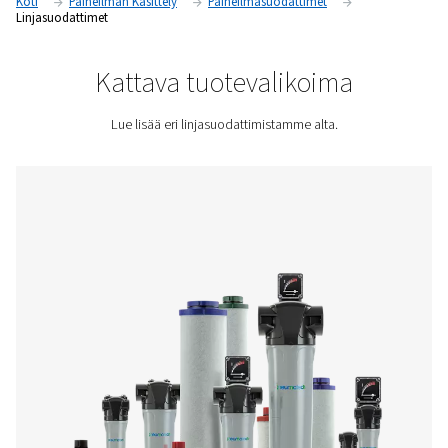
korkealaatuisia linjasuodattimia yritykset voivat varmistaa p
kuivan ja luotettavan paineilman toiminnassaan.
Pyydä tarjous
Koti
Paineilman Käsittely
Paineilmasuodattimet
Linjasuodattimet
Kattava tuotevalikoima
Lue lisää eri linjasuodattimistamme alta.