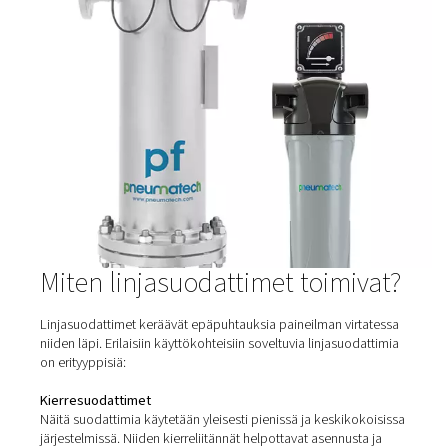
HP 100 -suurpainesuodattimet
Enintään 100 baarin (1450 psi) järjestelmiin suunnitelluis
korkeapainesuodattimissa on kestävät ruostumatto
teräksestä valmistetut kotelot ja edistynyt suodatus, jotk
poikkeuksellisen puhtaan ilman ja luotettavan suoritu
Ihanteellinen laitteiden suojaamiseen ja ilmanlaadun yllä
vaativissa käyttökohteissa.