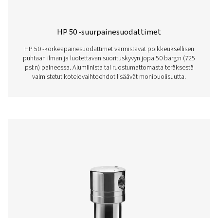
VT 11-15 Aktiivihiilisuodattimet
VT 11-15 -sarja puhdistaa ilmaa tehokkaasti poistamalla h
hajut ja öljyhöyryt. Nämä vaativiin sovelluksiin suunnitel
tornit varmistavat luotettavan suorituskyvyn teollisuusymp