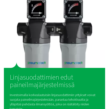
Miten linjasuodattimet toimi
Linjasuodattimet keräävät epäpuhtauksia paineilman vir
niiden läpi. Erilaisiin käyttökohteisiin soveltuvia linjasuo
on erityyppisiä:
Kierresuodattimet
Näitä suodattimia käytetään yleisesti pienissä ja keskik
järjestelmissä. Niiden kierreliitännät helpottavat asennus
poistavat tehokkaasti hiukkaset ja kosteuden.
Laippasuodattimet
Suurempiin ilmajärjestelmiin suunnitellut raskaaseen kä
tarkoitetut suodattimet tarjoavat suuria virtausnopeuksia
turvallisia liitäntöjä teollisuussovelluksiin.
Aktiivihiilisuodattimet
Öljyhöyryjen, hajujen ja hiilivetyjen poistamiseen käytett