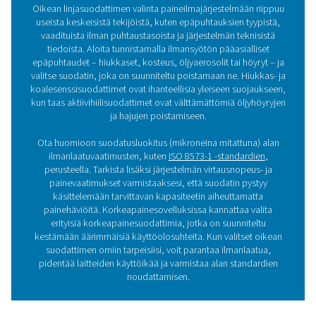
HP 350 -suurpainesuodattimet
HP 350 -korkeapainesuodattimet tarjoavat poikkeukselli
puhtautta ja luotettavuutta jopa 350 baarin (5075 psi) järj
Kestävät ruostumattomasta teräksestä valmistetut kot
edistynyt suodatus varmistavat turvallisen ja tehokkaan
vaativissa olosuhteissa, suojaavat laitteita ja optim
järjestelmän tehokkuuden.