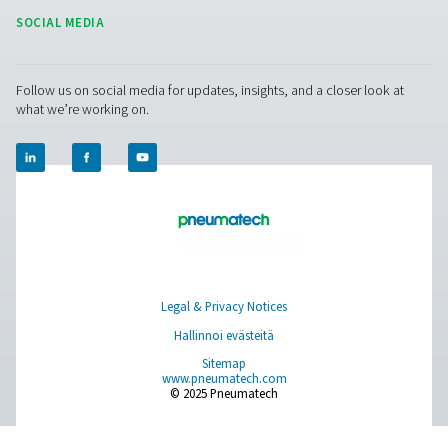
Linjasuodattimien edut
paineilmajärjestelmissä
Investoimalla korkealaatuisiin linjasuodattimiin yritykset
suojata paineilmajärjestelmiään, parantaa tehokkuutta j
ylläpitää puhdasta ilmansyöttöä, joka on räätälöity niid
tarpeisiin.
1. Pidennetty käyttöikä
Ehkäisee paineilmatyökalujen, venttiilien ja koneiden ku
ja vaurioitumista.
2. Parempi ilmanlaatu
Poistaa epäpuhtauksia, jotka voivat vaarantaa tuotteen
ja turvallisuuden.