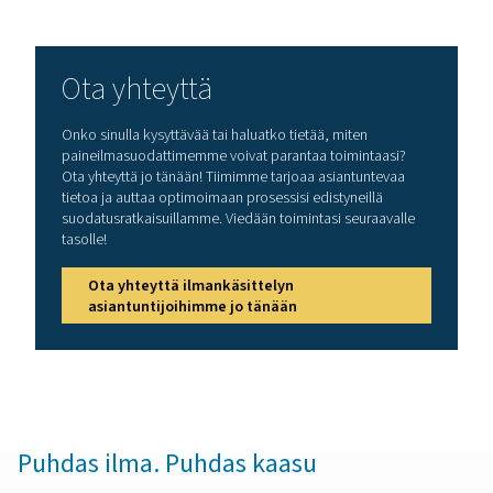
valitse suodatin, joka on suunniteltu poistamaan ne. Hi
koalesenssisuodattimet ovat ihanteellisia yleiseen suo
kun taas aktiivihiilisuodattimet ovat välttämättömiä ölj
ja hajujen poistamiseen.
Ota huomioon suodatusluokitus (mikroneina mitattun
ilmanlaatuvaatimusten, kuten
ISO 8573-1 -standard
perusteella. Tarkista lisäksi järjestelmän virtausnope
painevaatimukset varmistaaksesi, että suodatin py
käsittelemään tarvittavan kapasiteetin aiheuttama
painehäviöitä. Korkeapainesovelluksissa kannattaa v
erityisiä korkeapainesuodattimia, jotka on suunnit
kestämään äärimmäisiä käyttöolosuhteita. Kun valitse
suodattimen omiin tarpeisiisi, voit parantaa ilmanla
pidentää laitteiden käyttöikää ja varmistaa alan stan
noudattamisen.