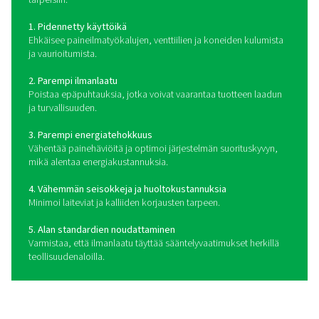
suodattimet varmistavat erittäin puhtaan ilman, joka on
ihanteellinen herkille teollisuudenaloille, kuten elintarvik
lääketeollisuudelle.
Korkeapainesuodattimet
Nämä äärimmäistä painetta kestävät suodattimet tarjoa
luotettavaa ilmanpuhdistusta vaativissa ympäristöissä, 
ilmailuteollisuudessa ja korkean suorituskyvyn tuotanno
Oikean linjasuodattimen val
Oikean linjasuodattimen valinta paineilmajärjestelmään
useista keskeisistä tekijöistä, kuten epäpuhtauksien ty
vaadituista ilman puhtaustasoista ja järjestelmän tekn
tiedoista. Aloita tunnistamalla ilmansyötön pääasial
epäpuhtaudet – hiukkaset, kosteus, öljyaerosolit tai höy