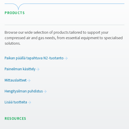
Linjasuodattimien huolt
Säännöllinen huolto on ratkaisevan tärkeää, jott
linjasuodattimet toimivat optimaalisesti. Suodattim
tarkastettava säännöllisesti tukkeutumisen ja paine
varalta, sillä epäpuhtauksien liiallinen kertyminen voi h
ilmavirtauksen tehokkuutta. Useimmissa suodattimi
ilmaisimet, jotka ilmoittavat, kun suodatin on vaihde
Käytöstä ja ilmanlaadusta riippuen suodatinelement
vaihdettava 3-12 kuukauden välein huipputehon ylläpit
ja alavirran laitteiden suojaamiseksi.