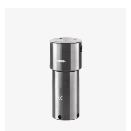
HP 50 -suurpainesuodattimet
HP 50 -korkeapainesuodattimet varmistavat poikkeuks
puhtaan ilman ja luotettavan suorituskyvyn jopa 50 bar
psi:n) paineessa. Alumiinista tai ruostumattomasta ter
valmistetut kotelovaihtoehdot lisäävät monipuolisu