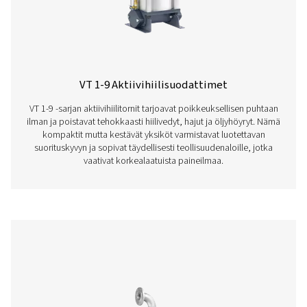
FF 1-12 Laippasuodattimet
F 1-12 -laippasuodattimissa yhdistyvät kestävät teräsko
tehokkaat patruunat helppoon integrointiin. Niissä on 
käyttöiän varmistavat suojapinnoitteet, häviötön tyhj
painemittari ja pyörivä kansi helppoa huoltoa vart