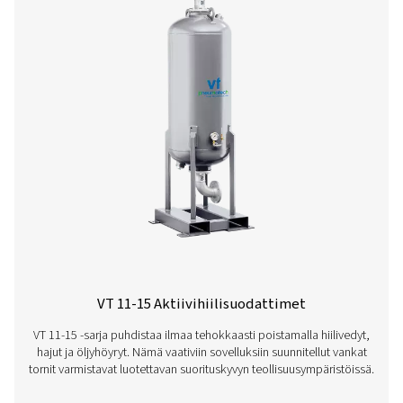
VT 1-9 Aktiivihiilisuodattimet
VT 1-9 -sarjan aktiivihiilitornit tarjoavat poikkeuksellise
ilman ja poistavat tehokkaasti hiilivedyt, hajut ja öljyhö