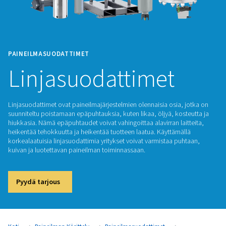
PAINEILMASUODATTIMET
Linjasuodattimet
Linjasuodattimet ovat paineilmajärjestelmien olennaisia osia
suunniteltu poistamaan epäpuhtauksia, kuten likaa, öljyä, ko
hiukkasia. Nämä epäpuhtaudet voivat vahingoittaa alavirran l
heikentää tehokkuutta ja heikentää tuotteen laatua. Käyttäm