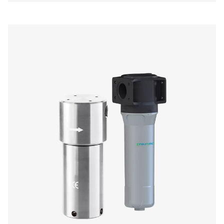
kompaktit mutta kestävät yksiköt varmistavat luotet
suorituskyvyn ja sopivat täydellisesti teollisuudenaloill
vaativat korkealaatuista paineilmaa.