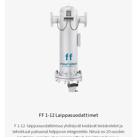
Ultimate 10-2550 Threaded Filters
The Ultimate 10-2550 range combines energy-efficient air 
with low running costs. Its advanced design ensures effe
aerosol removal, particle retention, and airflow optimisa
meeting ISO 8573-1:2010 standards.