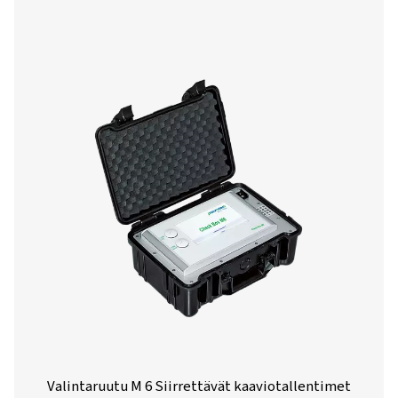
Valintaruutu M 1-5 Siirrettävät kaaviotall
Siirrettävät Checkbox M 1-5 -tallentimet valvova
kompressoriaseman tietoja ja muodostavat yhteyden digita
kolmannen osapuolen antureihin Modbus RS 485:n tai an
tulojen kautta. Ne ovat pienikokoisia ja luotettavia ja 
tietojen seurantaa ja järjestelmän optimointia.