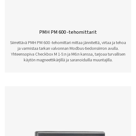
Checkbox S 18 Kiinteät kaaviotallenti
Check Box S 18 on monipuolinen kiinteä kaaviotallennin 
ja kaasujärjestelmien valvontaan. 5 tuuman kosketusnäy
18 anturin tuen ja etädatayhteyden ansiosta se tarjoaa 