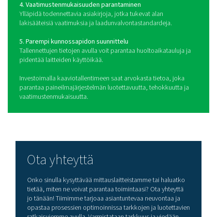
Kaaviotallentimet ovat välttämättömiä laitteita, joita k
paineilmajärjestelmien tärkeimpien parametrien, kuten
lämpötilan ja kosteuden, valvontaan ja dokumentointii
tallentimia on saatavana sekä siirrettävinä että kiin
kokoonpanoina erilaisiin valvontatarpeisiin. Mobii
kaaviotallentimet tarjoavat joustavuutta seurantaan lii
ollessa, mikä tekee niistä ihanteellisia kentän arviointe
tilapäisiin kokoonpanoihin. Kiinteät kaaviotallentim
suunniteltu pysyvään asennukseen kiinteisiin paikkoih
mahdollistaa jatkuvan valvonnan pitkäaikaisessa käy
Järjestelmän parametrien tallentamisen lisäksi tehomi
voidaan integroida kaaviotallentimiin energiankulut
seuraamiseksi, mikä antaa arvokasta tietoa järjest
tehokkuudesta. Tallentamalla jatkuvasti järjestelmät
kaaviotallentimet auttavat havaitsemaan mahdolliset o
kuten painehäviöt, ylikuumenemisen tai liiallisen kos
kertymisen, ja varmistavat paineilmajärjestelmien optima