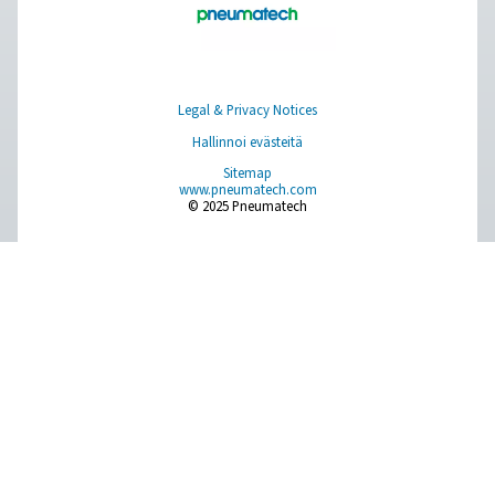
parantaa paineilmajärjestelmän luotettavuutta, tehokkuu
vaatimustenmukaisuutta.
Ota yhteyttä
Onko sinulla kysyttävää mittauslaitteistamme tai hal
tietää, miten ne voivat parantaa toimintaasi? Ota yhte
jo tänään! Tiimimme tarjoaa asiantuntevaa neuvontaa
opastaa prosessien optimoinnissa tarkkojen ja luotet
ratkaisujemme avulla. Varmistataan tarkkuus ja viedä
järjestelmäsi suorituskyky seuraavalle tasolle!
Ota yhteyttä mittauslaiteasiantuntijoihi