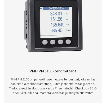
tietoja ja yksityiskohtaista raportointia teollisuussovell