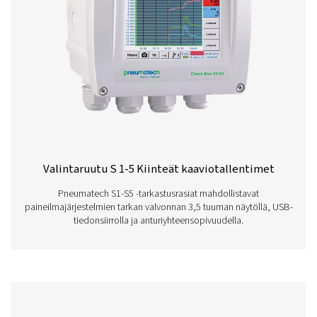
Valintaruutu M 6 Siirrettävät kaaviotalle
Mobiili Checkbox M 6 -piirturi mahdollistaa kompresso
tietojen edistyneen valvonnan ja arvioinnin. 7 tuu
kosketusnäyttö ja kapasiteetti jopa 12 anturille varmista
energia-analyysin, virtauksen mittauksen ja vuotolas
Kestävässä IP 65 -koteloinnissa se tarjoaa reaaliaikaisia
älykkäitä raportteja ja etäkäytön, mikä mahdollistaa lu
suorituskyvyn näkemyksen ja järjestelmän optimoin