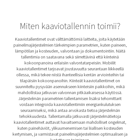
PMH PM 600 -tehomittarit
Siirrettävä PMH PM 600 -tehomittari mittaa jännitettä, virt
ja varmistaa tarkan valvonnan Modbus-tiedonsiirron a
Yhteensopiva Checkbox M 1-5:n ja M6:n kanssa, tarjoaa t
käytön magneettikärjillä ja saranoiduilla muuntajil