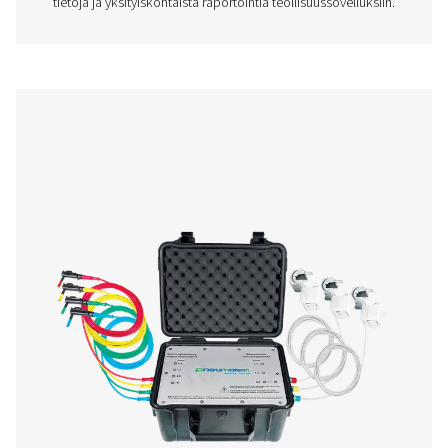
Valintaruutu S 1-5 Kiinteät kaaviotallen
Pneumatech S1-S5 -tarkastusrasiat mahdollistav
paineilmajärjestelmien tarkan valvonnan 3,5 tuuman näyt
tiedonsiirrolla ja anturiyhteensopivuudella.