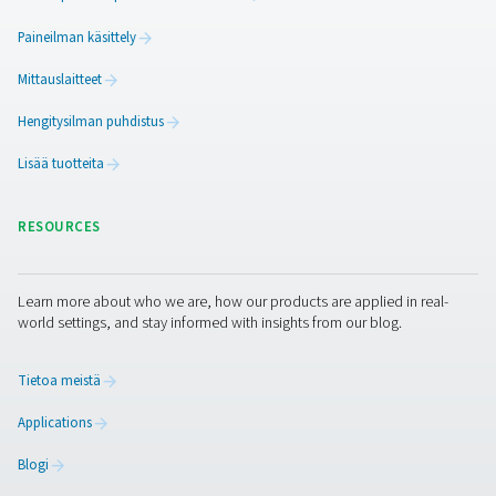
Kaaviotallentimien käytön e
Kaaviotallentimet tarjoavat lukuisia etuja paineilmajärje
kunnossapitoon ja optimointiin. Tarjoamalla kriittisten
parametrien jatkuvaa valvontaa ne auttavat varmistama
järjestelmän tehokkaan ja luotettavan toiminnan. Tässä 
kaaviotallentimien käytön tärkeimmät edut:
1. Jatkuva seuranta
Seuraa painetta, lämpötilaa ja kosteutta reaaliajassa
järjestelmän optimaalisen suorituskyvyn varmistamiseksi