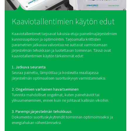
PMH PM 5100 -tehomittarit
PMH PM 5100 on paneeliin asennettava tehomittari, jok
tärkeimpiä sähköparametreja, kuten jännitettä, virtaa j
Tiedot siirretään Modbusin kautta Pneumatechin Checkb
ja S 6 -yksiköihin saumatonta valvontaa ja analysointia
Miten kaaviotallennin toim