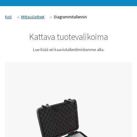
tunnistamaan trendejä ja havaitsemaan mahdolliset ongelm
niiden eskaloitumista. Nämä laitteet ovat välttämättömiä
teollisuudenaloilla, jotka edellyttävät tarkkaa ilmanlaadun v
määräysten noudattamista, mukaan lukien valmistus, lääket
sekä elintarvike- ja juomateollisuus.
Pyydä tarjous
Koti
Mittauslaitteet
Diagrammitallennin
Kattava tuotevalikoima
Lue lisää eri kaaviotallentimistamme alta.