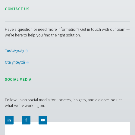
2. Ongelmien varhainen havaitseminen
Tunnista mahdolliset ongelmat, kuten painehäviöt tai
ylikuumeneminen, ennen kuin ne johtavat kalliisiin vikoih
3. Parempi järjestelmän tehokkuus
Dokumentoi suorituskykytrendit toiminnan optimoimisek
energiahukan vähentämiseksi.
4. Vaatimustenmukaisuuden parantaminen
Ylläpidä todennettavia asiakirjoja, jotka tukevat alan
lakisääteisiä vaatimuksia ja laadunvalvontastandardeja.
5. Parempi kunnossapidon suunnittelu
Tallennettujen tietojen avulla voit parantaa huoltoaikatau
pidentää laitteiden käyttöikää.
Investoimalla kaaviotallentimeen saat arvokasta tietoa, 