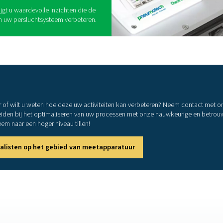
 het gebruik van
ers
rijke voordelen voor het onderhoud en de
systemen. Door de continue bewaking van kritieke
 dat het systeem efficiënt en betrouwbaar werkt.
ordelen van het gebruik van grafiekrecorders:
ng
ochtigheid in realtime om optimale
deren.
 van problemen