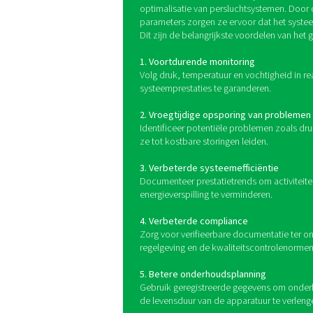
en scharnierende
transformatoren.
Grafiekrecorders zijn esse
en te documenteren. Deze 
grafiekrecorders bieden fle
zijn ontworpen voor perm
kunnen vermogensmeters w
systeem. Door continu sys
overm