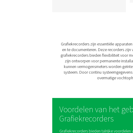
PMH PM 600
vermogensmeter
De mobiele vermogensm
PMH PM 600 meet spann
stroom en vermogen en 
voor nauwkeurige bewa
met Modbus-transmissie. H
compatibel met Checkbox
5 en M6 en biedt een vei
werking met magnetische