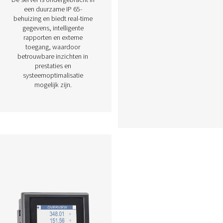
Check Box M 6 Mobile
Grafiekrecorder
rders
De Check Box M 6 Mobile
iele
Grafiekrecorder biedt
en de
geavanceerde bewaking en
evaluatie van de gegevens
aken
van het compressorstation.
le
Met een 7-inch
van
aanraakscherm en capaciteit
85 of
voor maximaal 12 sensoren
ijn
zorgt het voor een
r en
nauwkeurige energieanalyse,
ng en
flowmeting en lekberekening.
.
De server is ondergebracht in
een duurzame IP 65-
behuizing en biedt real-time
gegevens, intelligente
rapporten en externe