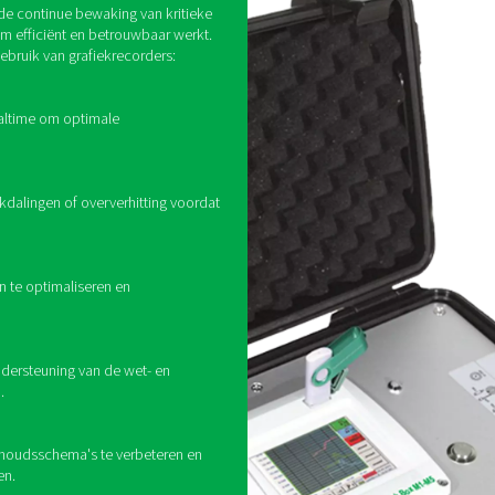
van Pneumatech voor
naadloze bewaking en
analyse.
Hoe werken grafie
ntiële apparaten die worden gebruikt om belangrijke parameter
recorders zijn verkrijgbaar in zowel mobiele als stationaire c
xibiliteit voor monitoring onderweg, waardoor ze ideaal zijn voo
anente installatie op vaste locaties en bieden continue bewak
orden geïntegreerd in grafiekrecorders om het energieverbruik 
teemgegevens te registreren, helpen grafiekrecorders bij het d
atige vochtophoping, waardoor optimale en betrouwbare pres