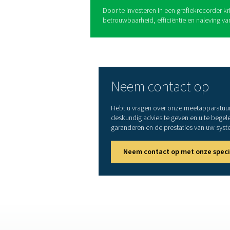
Voordelen van
Grafiekrecord
Grafiekrecorders bieden tal
optimalisatie van perslucht
parameters zorgen ze ervoor
Dit zijn de belangrijkste vo
1. Voortdurende monitori
Volg druk, temperatuur en v
systeemprestaties te garan
2. Vroegtijdige opsporing