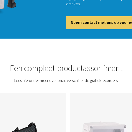
tempera
visueel
potenti
in indu
regelge
dranken
Neem
Grafiekrecorders
Een compleet produc