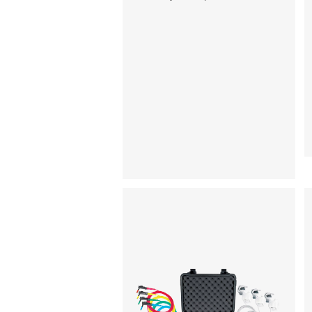
Checkbox M 1-5
Mobiele grafiekreco
De Checkbox M 1-5 Mob
grafiekrecorders bewak
gegevens van het
compressorstation en m
verbinding met digita
sensoren en sensoren 
derden via Modbus RS 4
analoge ingangen. Ze z
compact en betrouwbaa
ondersteunen data tracki
systeemoptimalisatie