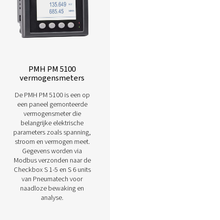
toegang, waardoor
betrouwbare inzichten in
prestaties en
systeemoptimalisatie
mogelijk zijn.