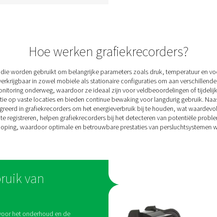
PMH PM 5100
vermogensmeters
s
De PMH PM 5100 is een op
eter
een paneel gemonteerde
ing,
vermogensmeter die
zorgt
belangrijke elektrische
king
parameters zoals spanning,
ij is
stroom en vermogen meet.
 M 1-
Gegevens worden via
lige
Modbus verzonden naar de
 tips
Checkbox S 1-5 en S 6 units