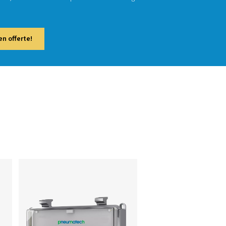
tuur en vochtigheid in persluchtsystemen. Door de systeemprest
 weer te geven, helpen ze operators om de condities te monitore
ële problemen te detecteren voordat ze escaleren. Deze apparat
strieën die een nauwkeurige bewaking van de luchtkwaliteit en n
ving vereisen, waaronder productie, farmaceutica en de produ
.
 contact met ons op voor een offerte!
tassortiment