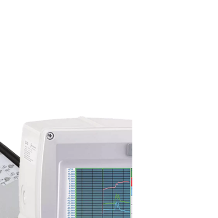
krecorders?
s zoals druk, temperatuur en vochtigheid in persluchtsystemen
onfiguraties om aan verschillende bewakingsbehoeften te voldo
r veldbeoordelingen of tijdelijke opstellingen. Stationaire graf
ing voor langdurig gebruik. Naast het registreren van systeemp
bij te houden, wat waardevolle inzichten biedt in de efficiënt
etecteren van potentiële problemen zoals drukdalingen, overver
taties van persluchtsystemen worden gegarandeerd.