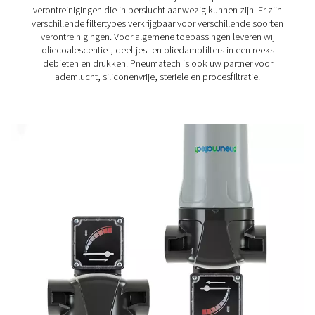
Procesfilters
Procesfilters zijn hoogwaardige filtratieoplossingen
industrieën die ultraschone, verontreinigingsvrije perslu
hebben. Deze filters spelen een cruciale rol in voedings
dranken, farmaceutische producten, elektronica en m
toepassingen, waar zelfs microscopische onzuiverh
productkwaliteit, veiligheid en compliance met de w
regelgeving in gevaar kunnen brengen. Door bacter
oliedampen, fijne deeltjes en vocht te verwijderen, 
procesfilters ervoor dat perslucht voldoet aan de h
zuiverheidsnormen voor gevoelige activiteiten.