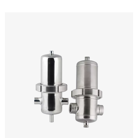
Lijnfilters
Lijnfilters zijn essentiële componenten in persluchtsy
ontworpen om verontreinigingen zoals vuil, olie, vocht e
te verwijderen. Deze onzuiverheden kunnen schade ve
aan downstream apparatuur, de efficiëntie vermindere
productkwaliteit in gevaar brengen. Door hoogwaardige lij
gebruiken, kunnen bedrijven zorgen voor schone, dr
betrouwbare perslucht voor hun activiteiten.