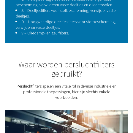
Verbeterde hoogwaardige roestvrijstalen filter
zorgen voor superieure sterkte en veiligheid.
Nieuwe, verbeterde media zorgen voor een 
filterefficiëntie, een lage drukval en gegarandeerde p
gedurende de gehele levensduur.
Stoffilters met een grote deeltjescapaciteit verl
levensduur van het filter.
De filterelementen zijn ontworpen voor een 
afdichting.
Eenvoudige bediening met opsteekelemen
Pneumatech filters zijn volledig getest en voldoe
nieuwste ISO8573- en ISO12500-normen.
Pneumatech filters zijn onafhankelijk gevalidee
TÜV.