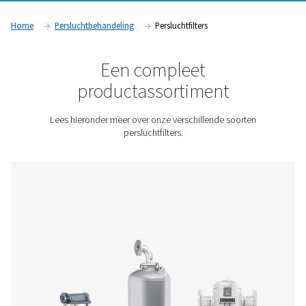
toepassing kunt u persluchtfilters nodig hebben om proble
kwaliteit, betrouwbaarheid en efficiëntie van het luchtsyste
voorkomen. Pneumatech biedt verschillende soorten persluch
om elk type verontreiniging te verwijderen.
Neem contact met ons op voor een offerte!
Home
Persluchtbehandeling
Persluchtfilters
Een compleet
productassortiment
Lees hieronder meer over onze verschillende soor