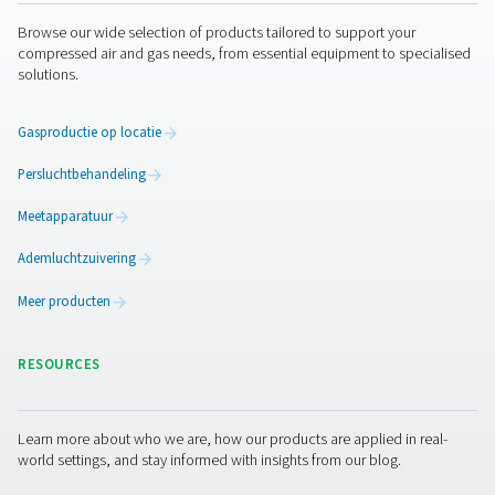
Waarom perslucht gefilterd
worden: verontreinigingen
oplossingen
Ontdek waarom perslucht gefilterd moet worden. On