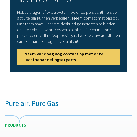
Luchtkwaliteitsnormen (I
8573-1)
In de wereld van persluchtsystemen speelt de luchtkwal
cruciale rol. Deze blogpost gaat dieper in op de kern 
8573-1, een belangrijke norm die de luchtkwaliteit defin
wereldwijd de benchmark voor persluchtsystemen bepa
begrijpen van deze norm is essentieel voor industrieën 
hun activiteiten afhankelijk zijn van perslucht.