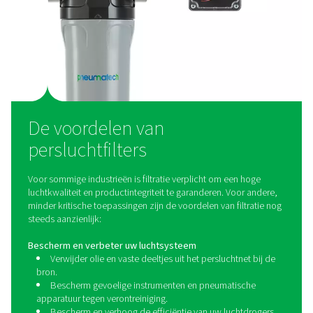
Wat is een persluchtfilter
Zoals hierboven vermeld, verwijdert een persluchtfi
verontreinigingen die in perslucht aanwezig kunnen zijn.
verschillende filtertypes verkrijgbaar voor verschillend
verontreinigingen. Voor algemene toepassingen lever
oliecoalescentie-, deeltjes- en oliedampfilters in een
debieten en drukken. Pneumatech is ook uw partner
ademlucht, siliconenvrije, steriele en procesfiltrat