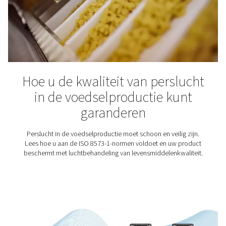
Voedingsmiddelen- en
drankenindustrie
Voedsel en dranken zijn van vitaal belang in de me
waarheidsgetrouwe zin van het woord. En net zoals on
ze nodig heeft om door te gaan, hebben hun produ
perslucht van hoge kwaliteit nodig. Ze moeten er imm
zorgen dat de dingen die we eten en drinken veilig zij
consumeren en dat ze goed smaken. Voor de
levensmiddelenindustrie gelden strenge persluchtn