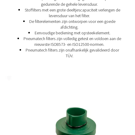
De voordelen van
persluchtfilters
Voor sommige industrieën is filtratie verplicht om een h
luchtkwaliteit en productintegriteit te garanderen. Voor 
minder kritische toepassingen zijn de voordelen van filtr
steeds aanzienlijk:
Bescherm en verbeter uw luchtsysteem
Verwijder olie en vaste deeltjes uit het persluchtnet
bron.
Bescherm gevoelige instrumenten en pneumatisc
apparatuur tegen verontreiniging.
Bescherm en verhoog de efficiëntie van uw luchtd