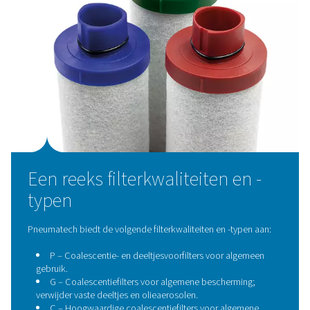
Gegarandeerde luchtzuiverheid
Hoog niveau van verontreinigingscontrole.
Voldoe aan uw vereiste ISO 8573-1 klasse-eisen.
Let op verontreinigingen die tijdens de compressi
verdeling van de lucht kunnen ontstaan.
De voordelen van het kie
voor Pneumatech filters
Ons uitgebreide assortiment filters is gebaseerd op un
gepatenteerde verbeterde media om alle soorten veront
efficiënt te verminderen. Onze best-in-class technologi
een reeks voordelen: