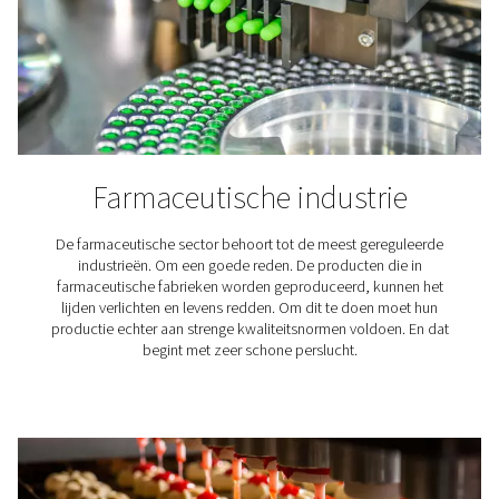
Een reeks filterkwaliteiten en
typen
Pneumatech biedt de volgende filterkwaliteiten en -type
P – Coalescentie- en deeltjesvoorfilters voor alg
gebruik.
G – Coalescentiefilters voor algemene beschermin
verwijder vaste deeltjes en olieaerosolen.
C – Hoogwaardige coalescentiefilters voor algem
bescherming; verwijderen vaste deeltjes en olieaeroso
S – Deeltjesfilters voor stofbescherming; verwijder
deeltjes.
D – Hoogwaardige deeltjesfilters voor stofbesche