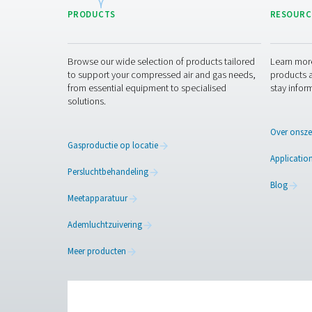
Dauwpuntbewaking
Door een
dauwpuntsensor o
droogapparatuur naar verwa
Neem contact
Vocht is een onvermijdelijk
kunt verwijderen, kunt u u
luchtdroger of vochtbehee
Neem contact op met