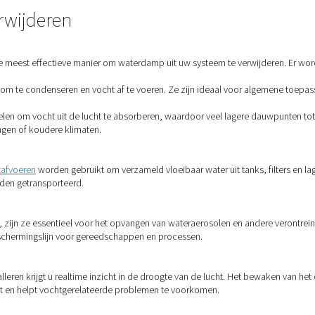
tkwaliteit
in voedingsmiddelen, farmaceutica en elektronica
ers en sproeiers
eidingen
tijdens de winter
ochtige omgevingen
 is, kan overtollig vocht de efficiëntie van het systeem stilaan v
ht ophoopt
 de compressor staan. Deze treedt in het hele persluchtsysteem op
achines voor eindgebruik
vaak op lage punten en in hoeken, daarom zijn een goede
afv