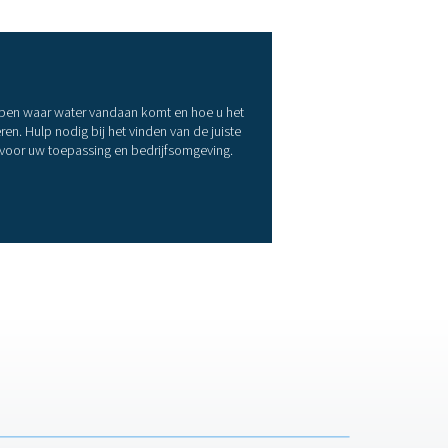
 systeem te verwijderen. Er worden twee hoofdtypen gebruikt:
zijn ideaal voor algemene toepassingen en bereiken gewoonlij
r veel lagere dauwpunten tot -40 °C of lager mogelijk zijn. De
 water uit tanks, filters en lage punten in het systeem te verw
raerosolen en andere verontreinigingen die na het drogen kunn
sen.