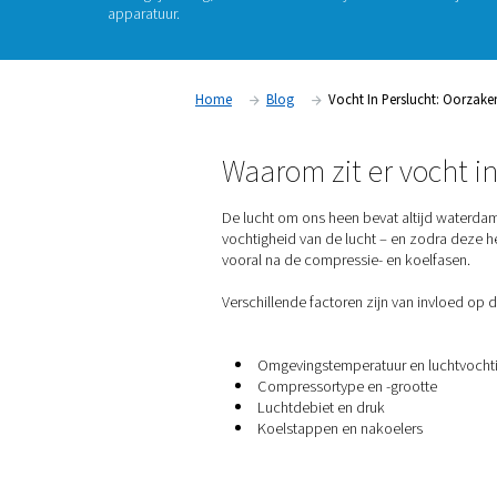
Als u ooit een aftapkraan hebt geopend en wa
gezien, bent u niet de enige. Vocht in persl
en kan na verloop van tijd ernstige schade ve
uit
waarom perslucht vocht bevat
, welke pro
belangrijker nog,
hoe u water uit uw systeem 
apparatuur.
Home
Blog
Vocht In Pe
Waarom zit er 
De lucht om ons heen bevat 
vochtigheid van de lucht – 
vooral na de compressie- e