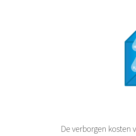
Verschillende factoren zijn
Omgevingstemperatuur
Compressortype en -g
Luchtdebiet en druk
Koelstappen en nakoe