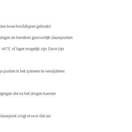
erminderen en het energieverbruik verhogen.
, vooral in:
oer
en
luchtbehandeling
zo belangrijk.