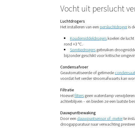
Inconsistente produc
Verstopping van filt
Bevriezing in buitenl
Microbiële groei
in v
Zelfs als het niet zichtbaar
Waar zich voc
Water blijft niet alleen bij
Opvangreservoirs
Filterdrogers
Verdeelleidingen
Gereedschappen en m
Condensaat verzamelt zich 