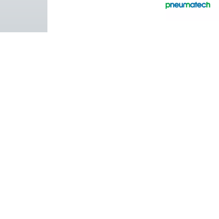
Facebook
Messenger
Pure air. Pure Gas
PRODUCTS
Browse our wide selection of products tailor
to support your compressed air and gas need
from essential equipment to specialised
solutions.