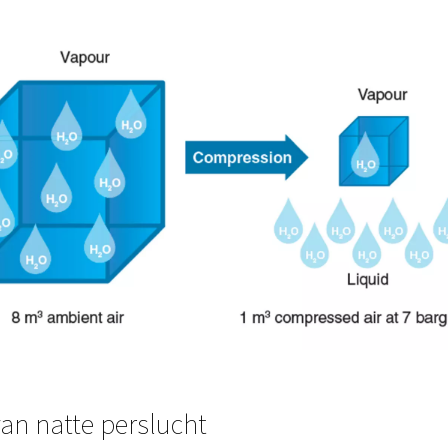
 van invloed op de hoeveelheid vocht die wordt gevormd:
 en luchtvochtigheid
rootte
lers