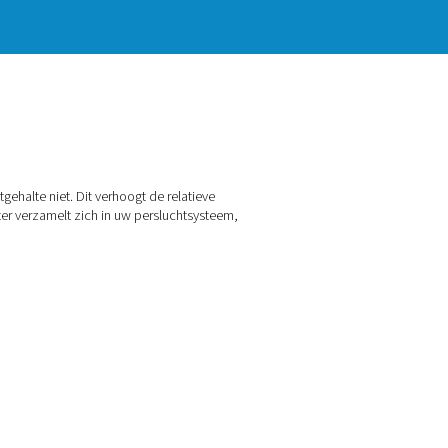
olume ervan af, maar het vochtgehalte niet. Dit verhoogt de re
tie te vormen. De uitkomst? Water verzamelt zich in uw perslu