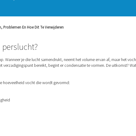
ter uit uw persluchtsysteem hebt
ucht is een veelvoorkomend probleem
roorzaken. In deze gids leggen we
blemen het kan veroorzaken en,
kunt verwijderen
met de juiste
rslucht: Oorzaken, Problemen En Hoe Dit Te Verwijderen
vocht in perslucht?
altijd waterdamp. Wanneer je die lucht samendrukt, neemt het v
en zodra deze het verzadigingspunt bereikt, begint er condensa
n koelfasen.