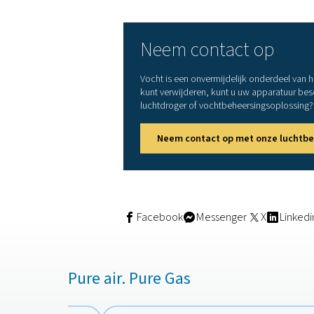
Vocht uit pers
Luchtdrogers
Het installeren van een
pers
Koudemiddeldrogers
rond +3 °C.
Sorptiedrogers
gebruik
bijzonder geschikt voor k
Condensafvoer
Geautomatiseerde of geti
voordat het verder strooma
Filtratie
Hoewel
filters
geen waterdam
achterblijven – en bieden 