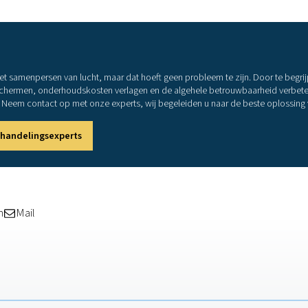
lucht verwijderen
luchtdroger
is de meest effectieve manier om waterdamp uit uw
koelen de lucht om te condenseren en vocht af te voeren. Ze 
en droogmiddelen om vocht uit de lucht te absorberen, waardoo
ritische omgevingen of koudere klimaten.
mede
condensaatafvoeren
worden gebruikt om verzameld vloeibaar
fwaarts kan worden getransporteerd.
p verwijderen, zijn ze essentieel voor het opvangen van wate
ze een laatste beschermingslijn voor gereedschappen en proces