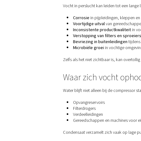
De verborgen 
Vocht in perslucht kan leide
Corrosie
in pijpleidi
Voortijdige uitval
van