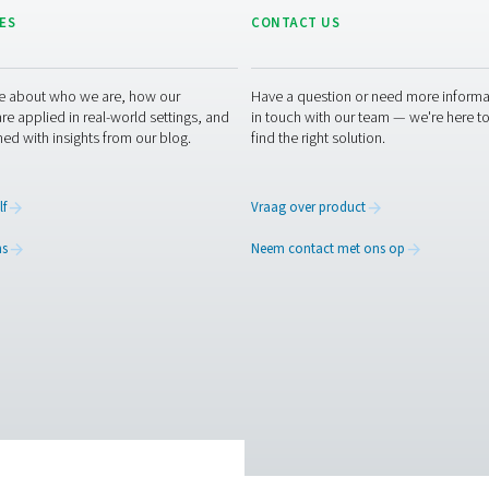
f -meter
te installeren krijgt u realtime inzicht in de droogte
chting presteert en helpt vochtgerelateerde problemen te vo
 op
 onderdeel van het samenpersen van lucht, maar dat hoeft geen
w apparatuur beschermen, onderhoudskosten verlagen en de al
rsingsoplossing?
Neem contact op met onze experts, wij begele
 onze luchtbehandelingsexperts