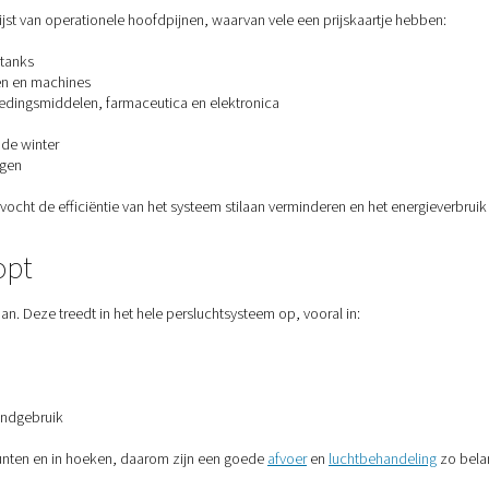
kosten van natte perslucht
n tot een lange lijst van operationele hoofdpijnen, waarvan vele
ngen, kleppen en tanks
 gereedschappen en machines