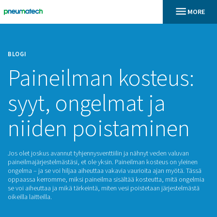
BLOGI
Paineilman koste
syyt, ongelmat ja
niiden poistamin
Jos olet joskus avannut tyhjennysventtiilin ja nähnyt veden v
paineilmajärjestelmästäsi, et ole yksin. Paineilman kosteus o
ongelma – ja se voi hiljaa aiheuttaa vakavia vaurioita ajan m