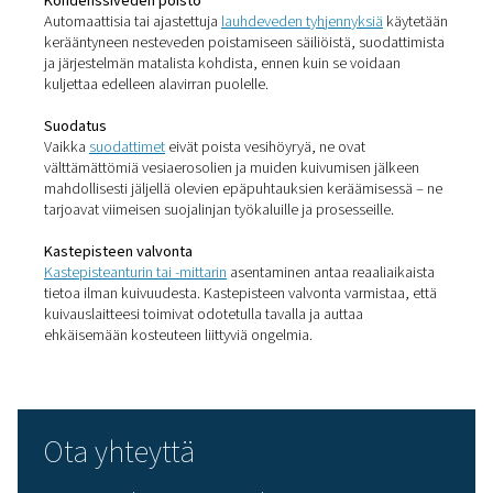
Lauhdevettä kertyy usein mataliin kohtiin ja nurkkiin, mi
vuoksi asianmukainen
tyhjennys
ja
ilmankäsittely
ovat ni
tärkeitä.
Kosteuden poistaminen
paineilmasta
Kuivaimet
Paineilmankuivaimen
asentaminen on tehokkain tapa po
vesihöyry järjestelmästä. Yleisesti käytetään kahta päät
Kylmäainekuivaimet
jäähdyttävät ilmaa
kondensoituakseen ja poistaakseen kosteutta. Ne sop
ihanteellisesti yleiskäyttöön ja saavuttavat tyypillisesti
kastepisteet noin +3 °C:n lämpötilassa.
Absorptiokuivaimet
käyttävät kuivausaineita ilman