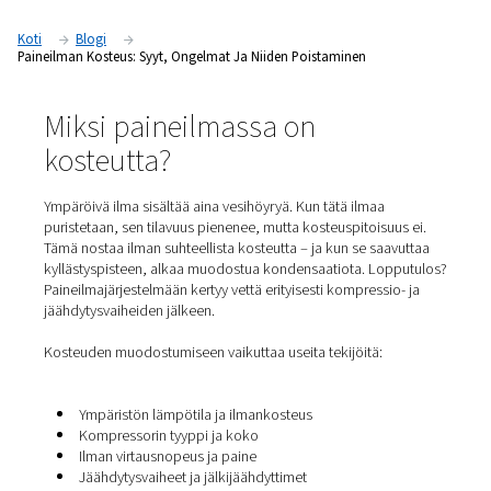
oppaassa kerromme,
miksi paineilma sisältää kosteutta, m
se voi aiheuttaa ja mikä tärkeintä, miten vesi
poistetaan järj
oikeilla laitteilla
.
Koti
Blogi
Paineilman Kosteus: Syyt, Ongelmat Ja Niiden Poistaminen
Miksi paineilmassa on
kosteutta?
Ympäröivä ilma sisältää aina vesihöyryä. Kun tätä ilmaa
puristetaan, sen tilavuus pienenee, mutta kosteuspitoisu
Tämä nostaa ilman suhteellista kosteutta – ja kun se saa
kyllästyspisteen, alkaa muodostua kondensaatiota. Lo
Paineilmajärjestelmään kertyy vettä erityisesti kompressi