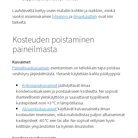
Epätasainen tuotteiden laatu
elintarvikkeissa,
lääketeollisuudessa ja elektroniikassa
Suodattimien ja suuttimien tukkeutuminen
Ulkolinjojen jäätyminen
talvella
Mikrobien kasvu
kosteissa ympäristöissä
Vaikka se ei olisikaan näkyvissä, liiallinen kosteus voi hil
heikentää järjestelmän tehokkuutta ja lisätä energiankul
Mihin kosteutta kertyy
Vesi ei jää pelkästään kompressoriin. Se näkyy koko
paineilmajärjestelmässä erityisesti seuraavissa:
Varastosäiliöt
Suodattimet ja kuivaimet
Jakeluputkistot
Loppukäyttötyökalut ja -koneet