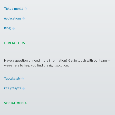
Ota yhteyttä ilmankäsittelyasiantuntijoihim
Facebook
Messenger
X
Linkedin
Mail
Puhdas ilma. Puhdas kaasu
PRODUCTS
Browse our wide selection of products tailored to support 
compressed air and gas needs, from essential equipment to
solutions.