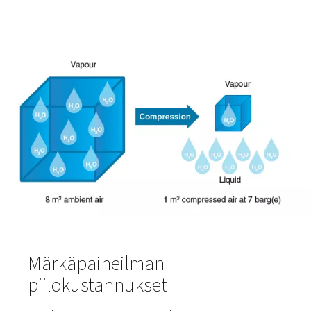
jäähdytysvaiheiden jälkeen.
Kosteuden muodostumiseen vaikuttaa useita tekijöitä:
Ympäristön lämpötila ja ilmankosteus
Kompressorin tyyppi ja koko
Ilman virtausnopeus ja paine
Jäähdytysvaiheet ja jälkijäähdyttimet