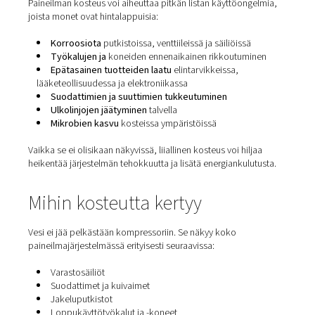
Märkäpaineilman
piilokustannukset
Paineilman kosteus voi aiheuttaa pitkän listan käyttöon
joista monet ovat hintalappuisia:
Korroosiota
putkistoissa, venttiileissä ja säiliöissä
Työkalujen ja
koneiden ennenaikainen rikkoutum