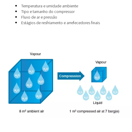
umidade não. Isso aumenta a umidade relativa do ar e
atinge o ponto de saturação, a condensação começa a
formar. O resultado final? A água se acumula dentro do
de ar comprimido, especialmente após as etapas de
compressão e resfriamento.
Vários fatores influenciam a quantidade de umidade qu
forma:
Temperatura e umidade ambiente
Tipo e tamanho do compressor
Fluxo de ar e pressão
Estágios de resfriamento e arrefecedores finais