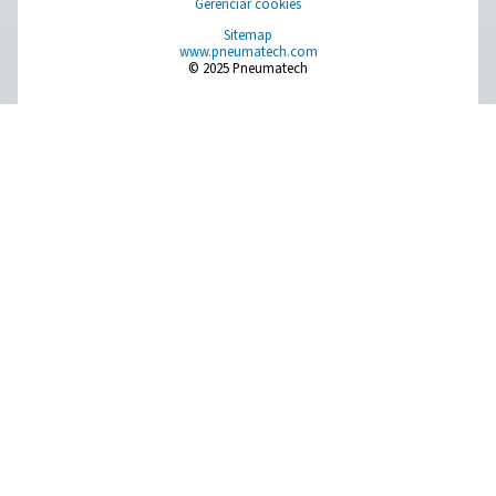
Mais notícias sobre produtos
RESOURCES
Learn more about who we are, how our products are applied 
world settings, and stay informed with insights from our blog
Sobre nós
Applications
Blog
CONTACT US