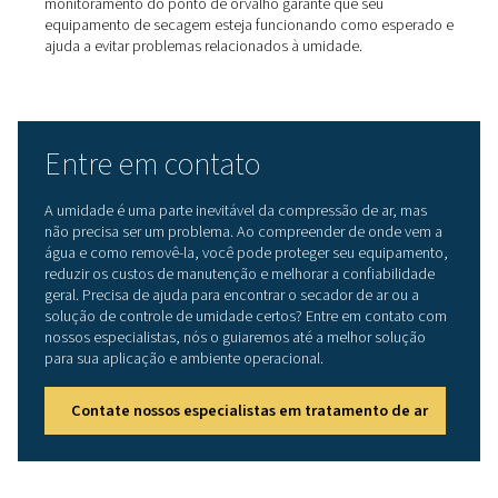
de remover o vapor de água do seu sistema. Há dois ti
principais comumente usados:
Os secadores frigoríficos
resfriam o ar para conde
drenar a umidade. Eles são ideais para aplicações ger
normalmente atingem pontos de orvalho em torno de 
Os secadores de adsorção
usam agentes desseca
para absorver a umidade do ar, permitindo pontos d
muito mais baixos, até -40 °C ou menos. Eles são
particularmente adequados para ambientes críticos o
mais frios.
Drenagem de condensado
Os
drenos de condensado
automatizados ou tempori
são usados para remover a água líquida coletada de ta
filtros e pontos baixos no sistema antes que ela possa s
transportada mais a jusante.
Filtragem