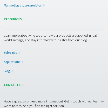
A umidade é uma parte inevitável da compressão de ar
não precisa ser um problema. Ao compreender de ond
água e como removê-la, você pode proteger seu equi
reduzir os custos de manutenção e melhorar a confiabi
geral.
Precisa de ajuda para encontrar o secador de ar 
solução de controle de umidade certos?
Entre em cont
nossos especialistas, nós o guiaremos até a melhor so
para sua aplicação e ambiente operacional.
Contate nossos especialistas em tratamento d
Facebook
Messenger
X
Linkedin
Mail
Pure Air . Pure Gas