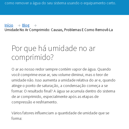
Se alguma vez abriu uma válvula de drenagem e viu água v
seu sistema de ar comprimido, você não está sozinho. A u
comprimido é um problema comum e pode causar danos g
longo do tempo. Neste guia, detalharemos por
que o ar co
contém umidade
, quais problemas ele pode causar e, mais
como remover a água do seu sistema
usando o equipamento
Início
Blog
Umidade No Ar Comprimido: Causas, Problemas E Como Rem
Por que há umidade no ar
comprimido?
O ar ao nosso redor sempre contém vapor de água. Q
você comprime esse ar, seu volume diminui, mas o teor