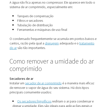
A umidade no ar comprimido pode levar a uma longa li
dores de cabeça operacionais — muitas das quais têm
preço:
Corrosão
em tubulações, válvulas e tanques
Falha prematura
de ferramentas e máquinas
Qualidade inconsistente do produto
em aliment
produtos farmacêuticos e eletrônicos
Obstrução dos filtros e bocais
Congelamento em linhas externas
durante o inv
Crescimento microbiano
em ambientes de alta 
Mesmo que não seja visível, o excesso de umidade po
reduzir silenciosamente a eficiência do sistema e aume
consumo de energia.
Onde a umidade se acumul