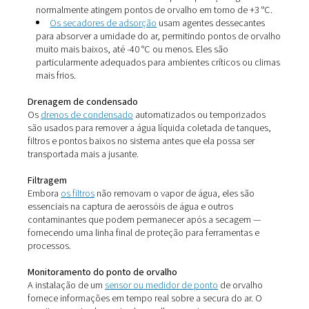
A água não fica apenas no compressor. Ele aparece em
sistema de ar comprimido, especialmente em:
Tanques de compensação
Filtros e secadores
Tubulação de distribuição
Ferramentas e máquinas de uso final
O condensado frequentemente se acumula em pontos 
cantos, razão pela qual a
drenagem
adequada e o
trat
do ar
são tão importantes.
Como remover a umidade do
comprimido
Secadores de ar
Instalar um
secador de ar comprimido
é a maneira mais