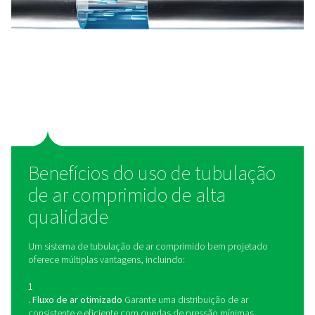
Como dimensionar a tubul
de ar comprimido?
A tubulação de ar comprimido transporta ar pressuri
compressor para vários pontos de uso. O sistema tip
consiste em linhas de distribuição principais, linha
derivação e pontos de conexão para ferramentas
equipamentos. O tamanho correto do tubo, o design d
e a seleção do material são cruciais para manter um flu
consistente e reduzir as ineficiências. Os materiais 
incluem alumínio, aço inoxidável e polietileno, ca
oferecendo benefícios diferentes em termos de durabi
resistência à corrosão e facilidade de instalação