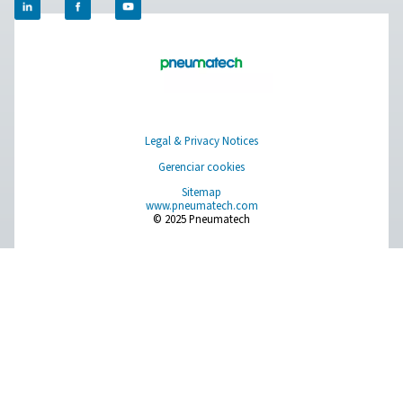
Pure Air . Pure Gas
PRODUCTS
Browse our wide selection of products tailored to support 
compressed air and gas needs, from essential equipment to
solutions.
Geração de gás no local
Tratamento de ar comprimido
Equipamentos de medição
Purificadores de ar respirável