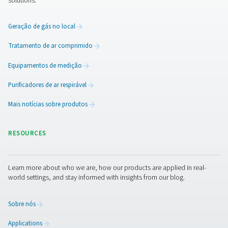
2. Eficiência energética
Reduz vazamentos de ar e perdas de pressão, reduzin
consumo de energia e os custos operacionais.
3. Melhor qualidade do ar
Evita a contaminação por ferrugem, umidade e detritos
garantindo ar comprimido limpo.
4. Durabilidade e longevidade
Os materiais resistentes à corrosão estendem a vida úti
sistema e reduzem as necessidades de manutenção.
5. Escalabilidade Os designs
modulares permitem fácil expansão e modificações do
conforme as necessidades operacionais mudam.