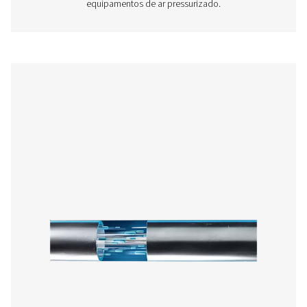
Tubulação de ar comprimido de alumínio 
O AIRnet é um sistema de tubulação de alumínio reuti
projetado em linha com a EN 13480-3 para fornecer um
distribuição rápida, fácil e confiável para ar comprimid
Nitrogênio, hélio, árgon, néon, Xenon e Criptônio. As tec
inovações AIRnet são baseadas em conhecimento técni
a partir de mais de 140 anos de experiência com apli