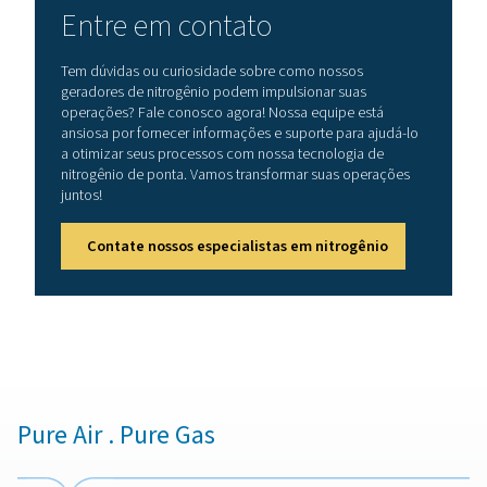
1. Adsorção
O processo começa quando o ar comprimido é direci
um dos vasos de pressão do sistema PSA. Lá, a pe
molecular de carbono (CMS) entra em ação, captu
seletivamente o oxigênio, o dióxido de carbono e a 
presentes no ar.Enquanto isso, as moléculas de nitro
por terem tamanho maior que os poros da CMS — n
retidas e seguem fluindo livremente para fora do vas
adsorção seletiva é a chave para produzir nitrogêni
pureza exata que sua aplicação exige.
2. Equalização de pressão
Um passo fundamental antes da regeneração da CM
equalização de pressão. Nessa etapa, equilibra-se a 
entre o vaso que está em fase de adsorção e aquele p
ser regenerado. Esse processo recupera parte dos 
adsorvidos, reaproveitando-os no ciclo seguinte, 
aumenta a eficiência do sistema e minimiza desperd