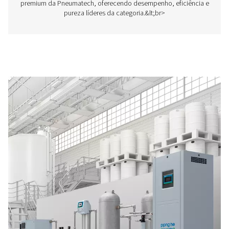
PPNG 6-90 HE PSA Nitrogen Generator
The Pneumatech PPNG 6-90 HE premium PSA nitrogen g
offers low/medium-flow, high-purity nitrogen with indust
reliability, efficiency and a long lifetime.