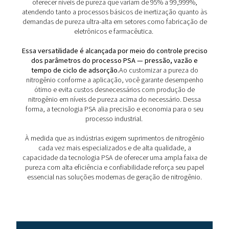
PSA, garantindo um fornecimento confiável e contí
nitrogênio de alta pureza para atender às demandas 
diversos setores industriais.
Explicação do ciclo do proc
de geração de nitrogênio 
O processo de Adsorção por Oscilação de Pressão (
projetado para gerar nitrogênio por meio de uma s
de etapas meticulosamente controladas.
Esse f
detalhado garante a produção contínua de nitrogênio 
pureza, essencial para diversas aplicações industriais
explorar, de forma clara e objetiva, as fases que c
ciclo PSA: