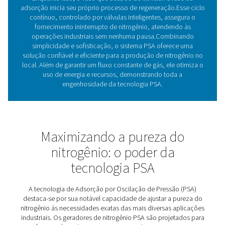
especialmente o tamanho e a estrutura dos poros — t
CMS incrivelmente eficiente na purificação do nitro
atingindo os níveis de pureza exigidos pelas mais di
aplicações industriais.
2. Garantindo a produção contínua: os reservatór
pressão dupla
Para manter um fluxo constante de nitrogênio, os sist
utilizam dois vasos de pressão preenchidos com 
Enquanto um vaso está em fase de adsorção — re
oxigênio e impurezas —, o outro passa pela etap
regeneração, liberando os gases capturados.Esse c
alternado entre os dois vasos permite que a geraç
nitrogênio seja ininterrupta. O sistema faz a troca aut
entre eles, assegurando que não haja pausas na pro
que você tenha nitrogênio disponível sempre que pre
Juntos, a peneira molecular de carbono e os vasos de
duplos formam a espinha dorsal dos geradores de nit