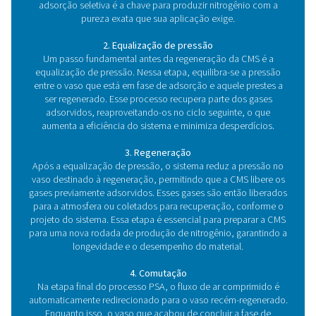
Os principais componentes de um sistem
geração de nitrogênio PSA
No coração de um sistema de geração de nitrogênio P
um conjunto sofisticado e cuidadosamente ajustado, p
para produzir nitrogênio de alta pureza diretamente no 
centro desse processo estão dois componentes-cha
trabalham em perfeita harmonia para separar o nitrog
demais gases presentes no ar. Vamos explorar o
elementos fundamentais:
1. O coração do sistema: Peneira molecular de carbo
A peneira molecular de carbono (CMS) é o componen
do processo PSA, atuando como a barreira seletiv
distingue o nitrogênio dos demais gases. Esse mater
carbono altamente poroso é excepcional na adsorç
oxigênio, dióxido de carbono e umidade do ar compri
mesmo tempo em que permite que as moléculas de ni
passem livremente.Suas propriedades físicas únic