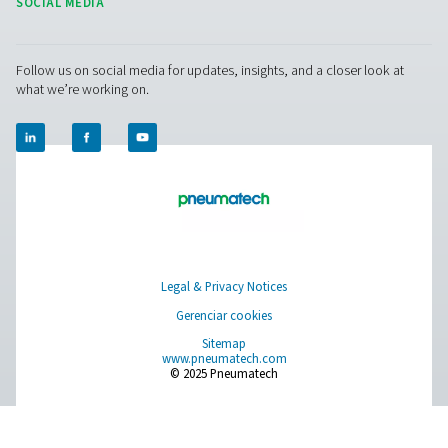
oferecer níveis de pureza que variam de 95% a 99,
atendendo tanto a processos básicos de inertização q
demandas de pureza ultra-alta em setores como fabri
eletrônicos e farmacêutica.
Essa versatilidade é alcançada por meio do controle
dos parâmetros do processo PSA — pressão, va
tempo de ciclo de adsorção.
Ao customizar a pure
nitrogênio conforme a aplicação, você garante des
ótimo e evita custos desnecessários com produçã
nitrogênio em níveis de pureza acima do necessário.
forma, a tecnologia PSA alia precisão e economia par
processo industrial.
À medida que as indústrias exigem suprimentos de nit
cada vez mais especializados e de alta qualidade
capacidade da tecnologia PSA de oferecer uma ampla 
pureza com alta eficiência e confiabilidade reforça s
essencial nas soluções modernas de geração de nitr