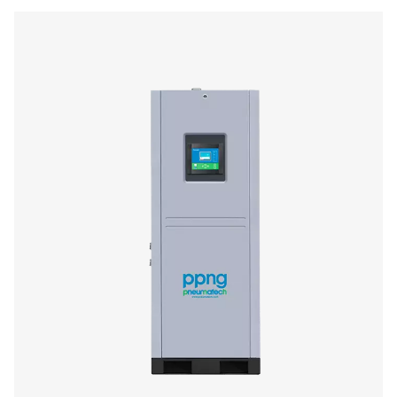
PPNG 1-5,5 HE geradores de nitrogênio 
O PPNG 1-5,5 HE é o gerador premium da Pneumatec
aplicações de nitrogênio de fluxo ultra baixo, extre
compacto graças à sua pequena pegada, ele se en
facilmente em redes de ar comprimido existente