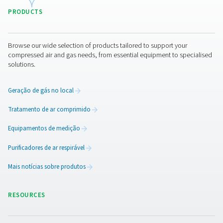
3. Regeneração
Após a equalização de pressão, o sistema reduz a pr
vaso destinado à regeneração, permitindo que a CMS l
gases previamente adsorvidos. Esses gases são então 
para a atmosfera ou coletados para recuperação, co
projeto do sistema. Essa etapa é essencial para prepar
para uma nova rodada de produção de nitrogênio, gara
longevidade e o desempenho do material.
4. Comutação
Na etapa final do processo PSA, o fluxo de ar compr
automaticamente redirecionado para o vaso recém-reg
Enquanto isso, o vaso que acabou de concluir a fa
adsorção inicia seu próprio processo de regeneração.E
contínuo, controlado por válvulas inteligentes, asse
fornecimento ininterrupto de nitrogênio, atendend
operações industriais sem nenhuma pausa.Combi