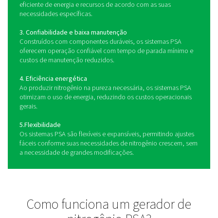
premium da Pneumatech, oferecendo desempenho, efic
pureza líderes da categoria.&lt;br>