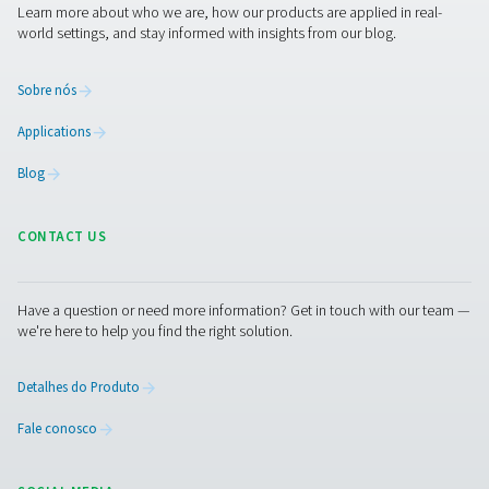
simplicidade e sofisticação, o sistema PSA oferec
solução confiável e eficiente para a produção de nitro
local. Além de garantir um fluxo constante de gás, ele 
uso de energia e recursos, demonstrando toda 
engenhosidade da tecnologia PSA.
Maximizando a pureza d
nitrogênio: o poder da
tecnologia PSA
A tecnologia de Adsorção por Oscilação de Pressão
destaca-se por sua notável capacidade de ajustar a p
nitrogênio às necessidades exatas das mais diversas a
industriais. Os geradores de nitrogênio PSA são projet