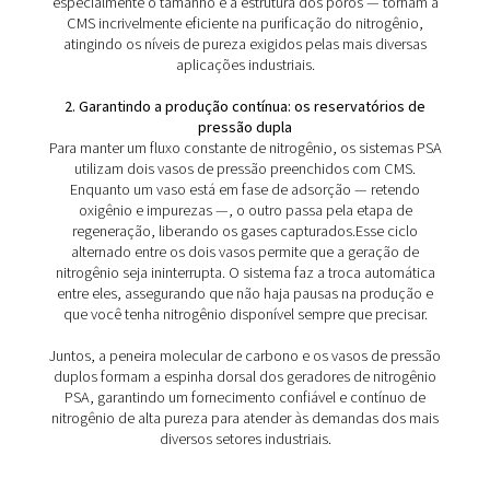
1. Alta Pureza
Os sistemas PSA podem fornecer nitrogênio com purez
até 99,999%, essencial para aplicações sensíveis em in
como farmacêutica, eletrônica e embalagem de alimen
2. Pureza personalizável
Ao contrário de outros métodos, o sistema PSA permit
controle preciso da pureza do nitrogênio, garantindo o
eficiente de energia e recursos de acordo com as suas
necessidades específicas.
3. Confiabilidade e baixa manutenção
Construídos com componentes duráveis, os sistemas 
oferecem operação confiável com tempo de parada m
custos de manutenção reduzidos.
4. Eficiência energética