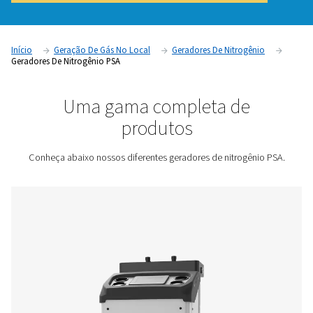
que as empresas produzam seu próprio nitrogênio, sem de
fornecedores terceirizados. Isso traz uma série de benefíc
redução de custos, simplificação logística e maior flexibili
saber mais sobre as diversas vantagens da geração de nitr
local, clique aqui).Esses geradores oferecem uma solução d
muito segura e apresentam rápido retorno do investimento.
Entre em contato conosco para obter uma cotação
Início
Geração De Gás No Local
Geradores De Nitrog
Geradores De Nitrogênio PSA
Uma gama completa de