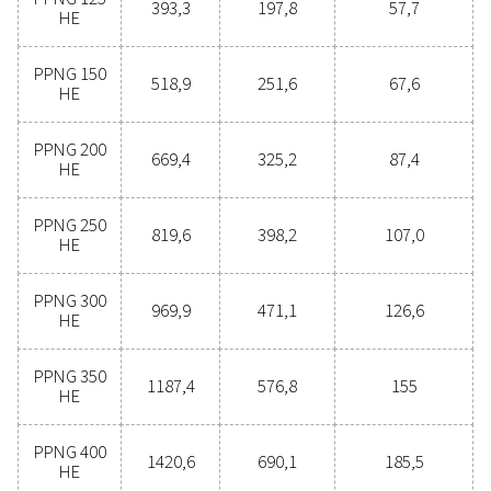
a confiabilidade e a eficiência do seu processo de pro
Esta integração garante um desempenho ideal e uma o
perfeita para todas as suas necessidades de geração d
nitrogénio.
Desbloqueie os benefícios
geração de nitrogênio no l
Você está considerando fazer a transição da comp
nitrogênio engarrafado para a geração de nitrogênio no
escolha é clara — você deve! A geração de gás no loca
inúmeros benefícios, incluindo custos reduzidos, co
preciso de pureza, menores emissões de transporte,
segurança e a eliminação de desafios logísticos. Em 
aspectos, a geração de nitrogênio no local prova ser a