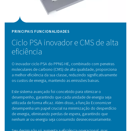
O gerador de nitrogênio PPNG 100-800 HE utiliza tec
avançada de adsorção de balanço de pressão (PSA)
produzir nitrogênio de alta pureza de forma eficiente
processo separa o nitrogênio de outros gases no ar, e
as propriedades de adsorção distintas das moléculas 
diferentes pressões. Dentro do sistema, o ar é direc
através de vasos contendo peneiras moleculares de 
(CMS), que adsorvem seletivamente oxigênio e ou
impurezas, permitindo que o nitrogênio passe co
produto purificado. Alternando entre altas e baixas pr
diferentes recipientes, os CMS são regenerados, garan
fornecimento contínuo e confiável de nitrogênio