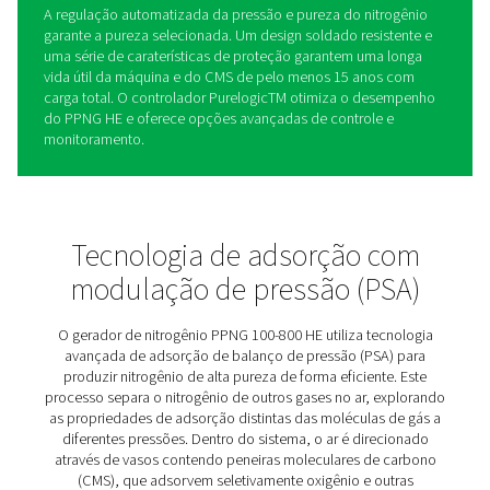
PPNG 100-800 HE geradores
nitrogênio PSA
O PPNG 100-800 HE é o gerador de nitrogênio premium
Pneumatech para aplicações de alto fluxo, como corte
laser, embalagem atmosférica modificada, embalagem 
e cerveja. Ele oferece a melhor confiabilidade, eficiênci
pureza garantida, mesmo quando instalado no exterior.
benefícios são apoiados por recursos inovadores. O ci