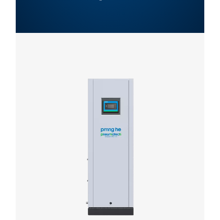
product brochur
554 KB
PDF
Características E Benefícios
Especificações Gerais
Opções
Entre em contato