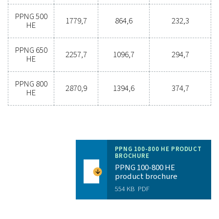
mais eficaz e eficiente. Entre em contato com no
especialistas para saber mais sobre como essa transi
beneficiar suas operações.
Contate nossos especialistas em nitrogên
Especificações gerai
PUREZA DE N2 ALCANÇÁVEL (%)
99,999