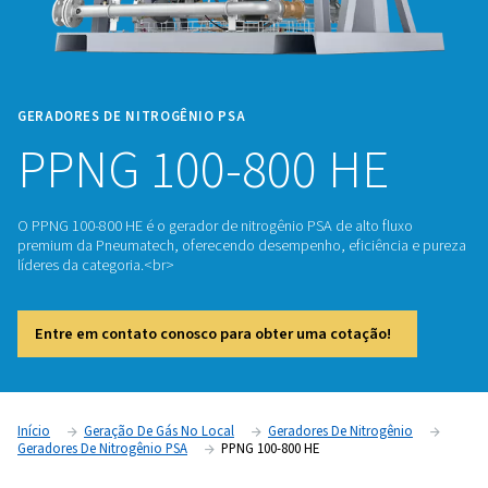
GERADORES DE NITROGÊNIO PSA
PPNG 100-800 HE
O PPNG 100-800 HE é o gerador de nitrogênio PSA de alto f
premium da Pneumatech, oferecendo desempenho, eficiênc
líderes da categoria.<br>