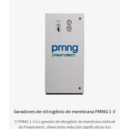
PPNG 1-5,5 HE geradores de nitrogênio 
O PPNG 1-5,5 HE é o gerador premium da Pneumatec
aplicações de nitrogênio de fluxo ultra baixo, extre
compacto graças à sua pequena pegada, ele se en
facilmente em redes de ar comprimido existente