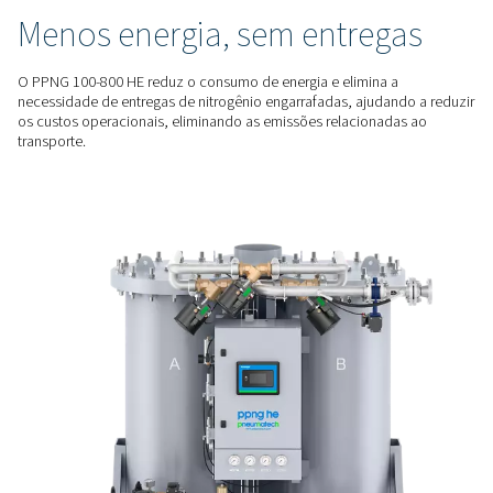
garantindo um suprimento confiável para aplicações críticas
CUSTOS DE ENERGIA MAIS BAIXOS
Eficiência que funciona pa
você
Construído para um desempenho econômico, o PPNG 100
oferece fatores de ar excecionais em plena carga e econom
de energia durante períodos de baixa demanda, graças ao 
Saver (VFS).
ALTERNATIVA SUSTENTÁVEL
Menos energia, sem entreg
O PPNG 100-800 HE reduz o consumo de energia e elimina 