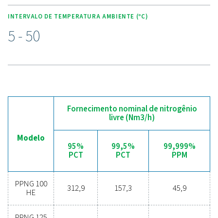
PRINCIPAIS FUNCIONALIDADES
Controlador Touch avançad
Purelogic
O controlador Purelogic Touch de última geração garan
tecnologia avançada e facilidade de uso para o gerado
nitrogênio PPNG 100-800 HE. Este controlador oferece
tranquilidade e otimização de desempenho com recur
como monitoramento autoprotetor da qualidade do ar
alimentação e medição e controle precisos do fluxo de
nitrogênio, pureza e pressão.
Além disso, o sistema de monitoramento remoto opcio
24/7 ICONS permite o rastreamento em tempo real do f
pressão, pureza e outros dados-chave, aumentando ai