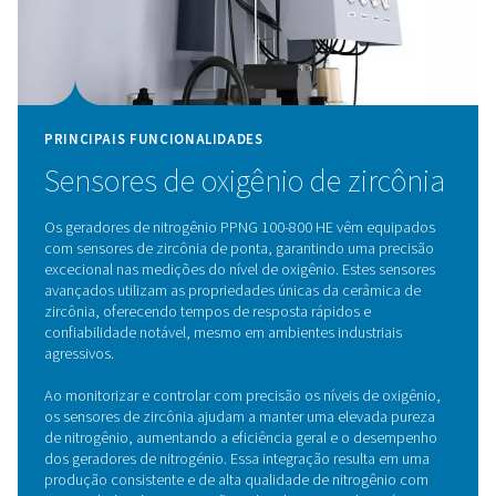
PRINCIPAIS FUNCIONALIDADES
Ciclo PSA inovador e CMS de
eficiência
O inovador ciclo PSA do PPNG HE, combinado com pe
moleculares de carbono (CMS) de alta qualidade, prop
a melhor eficiência da sua classe, reduzindo significat
os custos de energia, mantendo as emissões baixas.
Este sistema avançado foi concebido para otimizar o
desempenho, garantindo que cada unidade de energia 
utilizada de forma eficaz. Além disso, a função Econom
desempenha um papel crucial na minimização do desp
de energia, eliminando perdas de espera, garantindo q
nenhum ar ou energia seja consumido desnecessariame
Seu design não só aumenta a eficiência operacional, m