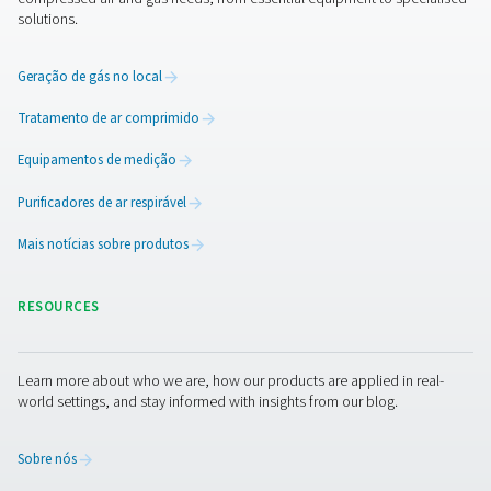
Manutenção dos detectore
água
A manutenção regular é essencial para manter os detec
água precisos e confiáveis. Isso inclui calibração perió
manter leituras precisas de umidade, limpeza dos co
do sensor para evitar contaminação e verificação das
elétricas para garantir a operação adequada. Alguns d
possuem funções de autodiagnóstico, reduzindo os e
de manutenção manual. Manter o detector em condiçõe
evita falhas inesperadas do sistema e garante o monit
contínuo dos níveis de umidade.