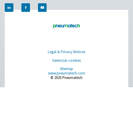
Pure Air . Pure Gas
PRODUCTS
Browse our wide selection of products tailored to support 
compressed air and gas needs, from essential equipment to
solutions.
Geração de gás no local
Tratamento de ar comprimido
Equipamentos de medição