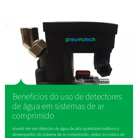
de água?
Os detectores de água monitoram o teor de umida
sistemas de ar comprimido usando tecnologia avanç
detecção. Eles são instalados em pontos críticos, c
secadores de ar, filtros ou no ponto de uso, para fo
dados em tempo real sobre os níveis de umidade. Q
detector detecta excesso de água, ele aciona um al
permitindo que os operadores tomem medidas imediat
que a umidade cause danos ou interrompa a produção
detectores usam sensores ópticos, capacitivos ou res
para detectar a presença de água, garantindo alta sens
e confiabilidade em diversas condições operacion