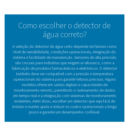
Benefícios do uso de detect
de água em sistemas de ar
comprimido
Investir em um detector de água de alta qualidade melh
desempenho do sistema de ar comprimido, reduz os c
manutenção e salvaguarda equipamentos e processos v
1. Evita danos ao equipamento
Protege compressores, secadores e ferramentas pneum
da corrosão e do desgaste causados pelo excesso de 
2. Mantém a qualidade do ar
Ajuda a atender aos padrões de pureza do ar comprim
8573-1, garantindo ar seco para aplicações críticas.