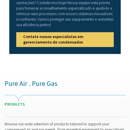
água correto?
A seleção do detector de água certo depende de fato
nível de sensibilidade, condições operacionais, integ
sistema e facilidade de manutenção. Sensores de alta 
são cruciais para indústrias que exigem ar ultraseco,
fabricação de produtos farmacêuticos e eletrônicos. O
também deve ser compatível com a pressão e tempe
operacionais do sistema para garantir leituras precisas
modelos oferecem saídas digitais e capacidades
monitoramento remoto, permitindo o rastreamento d
em tempo real e a integração com sistemas de monit
existentes. Além disso, escolher um detector que seja 
instalar e manter ajuda a reduzir os custos operacionai
prazo e garante um desempenho confiável.