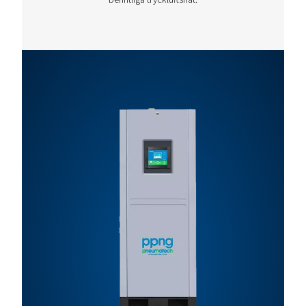
PPNG 400
1420,6
690,1
HE
PPNG 500
1779,7
864,6
HE
PPNG 650
2257,7
1096,7
HE
PPNG 800
2870,9
1394,6
HE