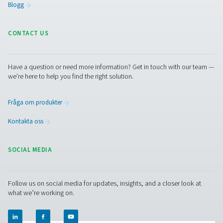
PMNG 4-40 HE membrankvävgasgenerato
PMNG 4-40 HE-serien från Pneumatech levererar ena
energieffektivitet samtidigt som den erbjuder bekväml