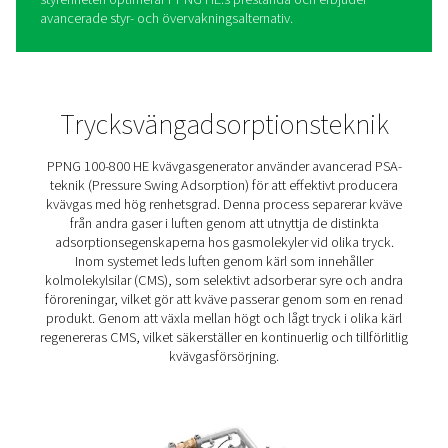
PPNG 100-800 HE PSA
kvävgasgeneratorer
PPNG 100-800 HE är Pneumatechs förstklassiga
kvävgasgenerator för högflödestillämpningar som lasers
modifierad atmosfärisk förpackning, produktion av
litiumjonbatterier, kaffeförpackning och ölbryggning. D
erbjuder klassens bästa tillförlitlighet, effektivitet och g
renhet, även när den installeras utomhus. Dessa djärva f
stöds av innovativa funktioner. PPNG HE:s innovativa PS
och högeffektiva CMS håller energikostnader och utsläp
Dess unika Variable Flow Saver-algoritm ger upp till 40 
energibesparing vid lägre belastning.