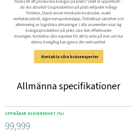
underhållsbehov, vilket gör PPNG 100-800 HE-serien till 
bästa valet för olika industriella tillämpningar