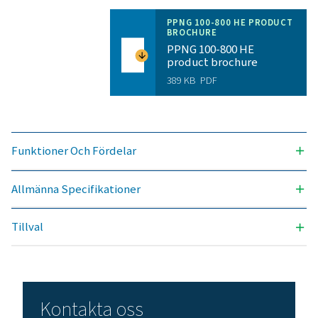
UPPNÅBAR KVÄVERENHET (%)
99,999
INLOPPSTRYCKOMRÅDE (BARG)
5 – 10
OMGIVNINGSTEMPERATUR (°C)
5 – 50