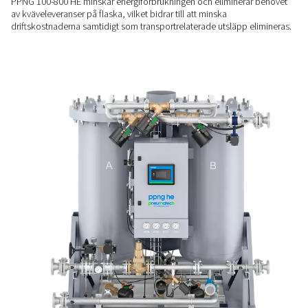
LÄGRE ELKOSTNADER
Effektivitet som fungerar fö
PPNG 100-800 HE är byggd för kostnadseffektiv prestanda 
exceptionella luftfaktorer vid full belastning och sparar upp t
energi under perioder med låg efterfrågan tack vare Variabl
(VFS).
HÅLLBART ALTERNATIV
Mindre energi, inga leveran
PPNG 100-800 HE minskar energiförbrukningen och eliminer
av kväveleveranser på flaska, vilket bidrar till att minska
driftskostnaderna samtidigt som transportrelaterade utsläpp