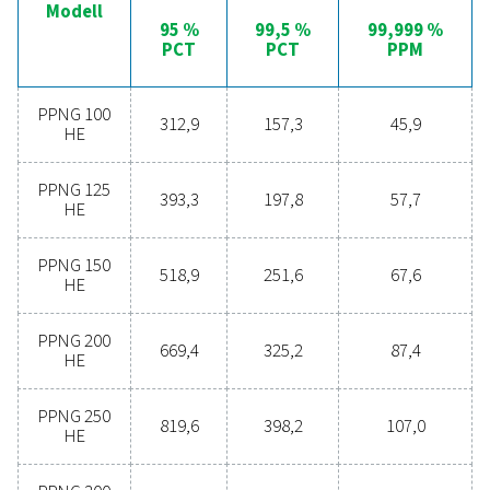
prestandaoptimering med funktioner som självskyddan
övervakning av tilluftskvaliteten och exakt mätning och 
av kvävgasflöde, renhet och tryck.
Dessutom möjliggör fjärrövervakningssystemet ICONS (ti
24/7 realtidsspårning av flöde, tryck, renhet och andra v
data, vilket ytterligare förbättrar tillförlitligheten och effe
i din produktionsprocess. Denna integration säkerställe
prestanda och sömlös drift för alla dina kvävegenereri
Utnyttja fördelarna me
kvävegenerering på plat
Funderar du på om du ska gå över från att köpa kväv