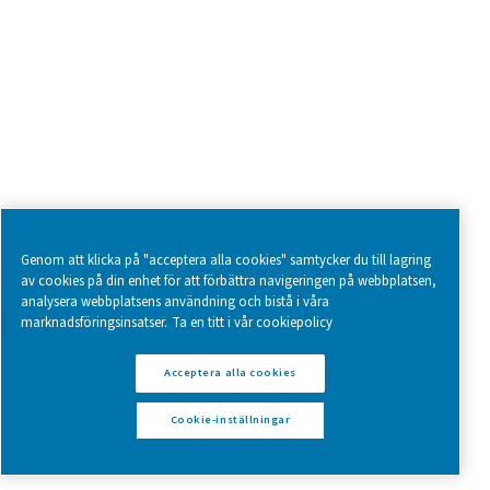
Browse our wide selection of products tailored to support 
compressed air and gas needs, from essential equipment to
solutions.
On-site gasgenerering
Tryckluftbehandling
Mätningsutrustning
Rening af andningsluft
Fler produkter
RESOURCES