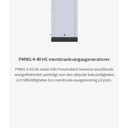
Kontakta oss
Har du frågor eller är du nyfiken på hur våra
kvävgasgeneratorer kan förbättra din verksamhet? Hö
dig till oss! Vårt team är angelägna om att ge dig insik
och stöd för att hjälpa dig att optimera dina processe
med vår toppmoderna kväveteknik. Låt oss omvandl
verksamhet tillsammans!
Kontakta våra kväveexperter