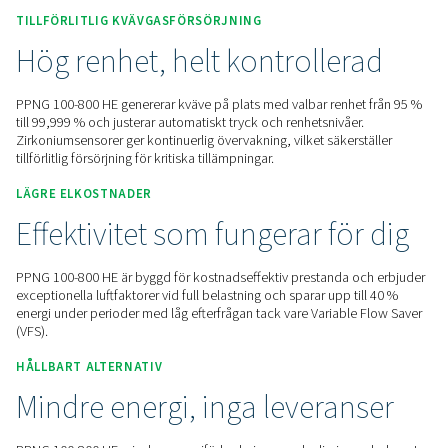
Kontakta oss för en offert!
Hem
On-Site Gasgenerering
Kvävgasgeneratorer
PSA Nitrogengeneratorer
PPNG 100-800 HE
TILLFÖRLITLIG KVÄVGASFÖRSÖRJNING
Hög renhet, helt kontroller
PPNG 100-800 HE genererar kväve på plats med valbar renhe
till 99,999 % och justerar automatiskt tryck och renhetsnivåe
Zirkoniumsensorer ger kontinuerlig övervakning, vilket säkers
tillförlitlig försörjning för kritiska tillämpningar.