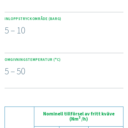
HUVUDFUNKTIONER
Avancerad Purelogic Touch-
styrenhet
Den toppmoderna Purelogic Touch-styrenheten säkerstä
avancerad teknik och användarvänlighet för kvävgasge
PPNG 100-800 HE. Denna regulator erbjuder sinnesro o