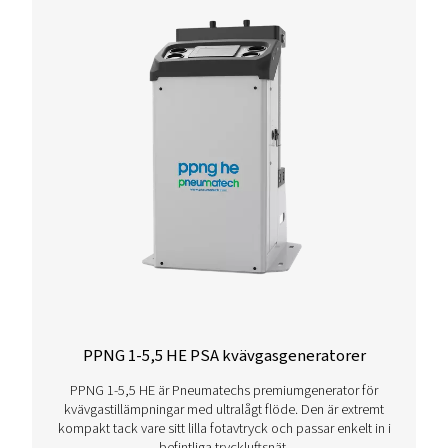
393,3
197,8
HE
PPNG 150
518,9
251,6
HE
PPNG 200
669,4
325,2
HE
PPNG 250
819,6
398,2
HE
PPNG 300
969,9
471,1
HE
PPNG 350
1187,4
576,8
HE