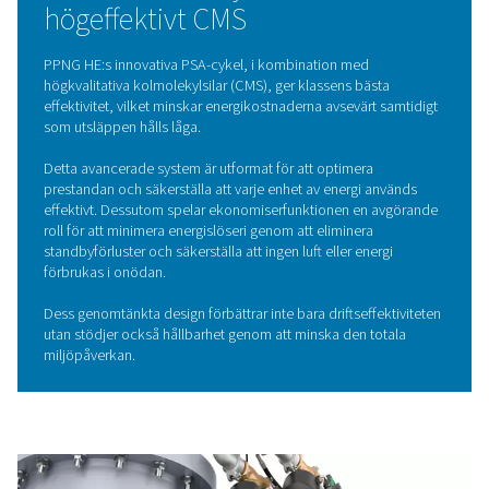
kolmolekylsilar (CMS), som selektivt adsorberar syre o
föroreningar, vilket gör att kväve passerar genom som 
produkt. Genom att växla mellan högt och lågt tryck i ol
regenereras CMS, vilket säkerställer en kontinuerlig och til
kvävgasförsörjning.