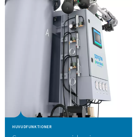
HUVUDFUNKTIONER
Innovativ PSA-cykel och
högeffektivt CMS
PPNG HE:s innovativa PSA-cykel, i kombination med
högkvalitativa kolmolekylsilar (CMS), ger klassens bästa