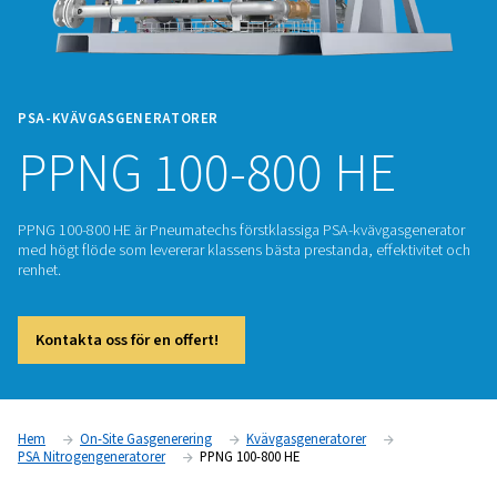
PSA-KVÄVGASGENERATORER
PPNG 100-800 HE
PPNG 100-800 HE är Pneumatechs förstklassiga PSA-kvävga
med högt flöde som levererar klassens bästa prestanda, effe
renhet.