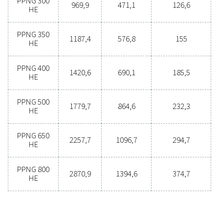
flaska till att producera kvävgas på plats? Valet är upp
du ska absolut! Gasproduktion på plats erbjuder 
fördelar, bland annat minskade kostnader, exak
renhetskontroll, lägre transportutsläpp, förbättrad säk
eliminering av logistiska utmaningar. I alla avseenden v
kvävgasproduktion på plats vara den effektivast
lösningen. Kontakta våra experter för att ta reda på me
denna övergång kan gynna din verksamhet.
Kontakta våra kväveexperter
Allmänna specifikatio