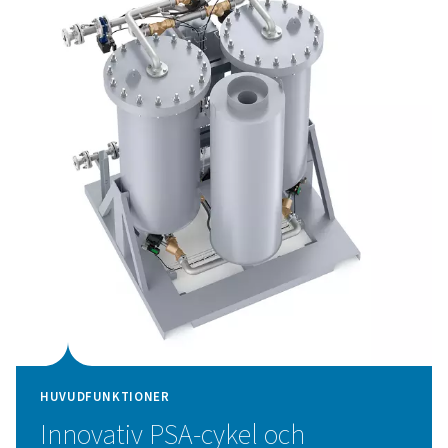
Automatisk reglering av kvävetryck och renhet garantera
renhet. En kraftig svetsad konstruktion och ett antal
skyddsfunktioner säkerställer en lång livslängd på mas
CMS på minst 15 år vid full belastning. Purelogic Touch-
styrenheten optimerar
PPNG HE:s prestanda och erbjud
avancerade styr- och övervakningsalternativ.
Trycksvängadsorptionstek
PPNG 100-800 HE kvävgasgenerator använder avancer
teknik (Pressure Swing Adsorption) för att effektivt p
kvävgas med hög renhetsgrad. Denna process separer
från andra gaser i luften genom att utnyttja de disti
adsorptionsegenskaperna hos gasmolekyler vid olika 
Inom systemet leds luften genom kärl som innehål