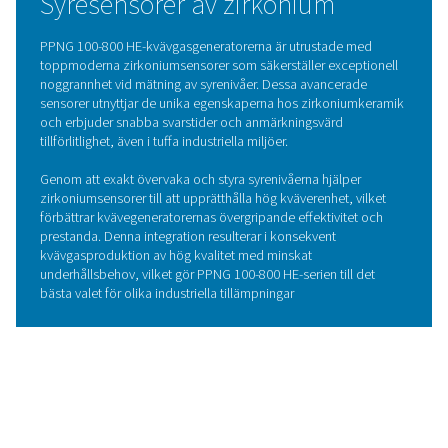
effektivitet, vilket minskar energikostnaderna avsevärt s
som utsläppen hålls låga.
Detta avancerade system är utformat för att optimera
prestandan och säkerställa att varje enhet av energi an
effektivt. Dessutom spelar ekonomiserfunktionen en a
roll för att minimera energislöseri genom att eliminera
standbyförluster och säkerställa att ingen luft eller energ
förbrukas i onödan.
Dess genomtänkta design förbättrar inte bara driftseffek
utan stödjer också hållbarhet genom att minska den tot
miljöpåverkan.