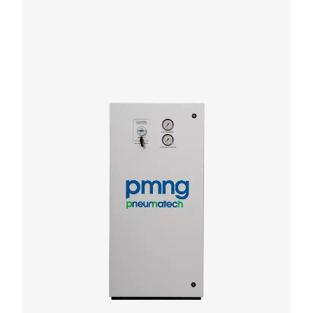
PPNG 1-5,5 HE PSA kvävgasgeneratore
PPNG 1-5,5 HE är Pneumatechs premiumgenerator
kvävgastillämpningar med ultralågt flöde. Den är ex
kompakt tack vare sitt lilla fotavtryck och passar enkel
befintliga tryckluftsnät.