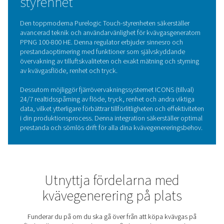
HUVUDFUNKTIONER
Syresensorer av zirkonium
PPNG 100-800 HE-kvävgasgeneratorerna är utrustade 
toppmoderna zirkoniumsensorer som säkerställer excep
noggrannhet vid mätning av syrenivåer. Dessa avancera
sensorer utnyttjar de unika egenskaperna hos zirkoniu
och erbjuder snabba svarstider och anmärkningsvärd
tillförlitlighet, även i tuffa industriella miljöer.
Genom att exakt övervaka och styra syrenivåerna hjälpe
zirkoniumsensorer till att upprätthålla hög kväverenhet, 
förbättrar kvävegeneratorernas övergripande effektivite
prestanda. Denna integration resulterar i konsekvent
kvävgasproduktion av hög kvalitet med minskat