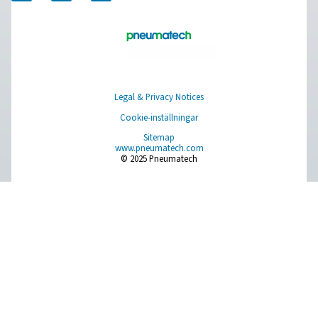
och tillförlitligheten hos membrankvävegenerering på 