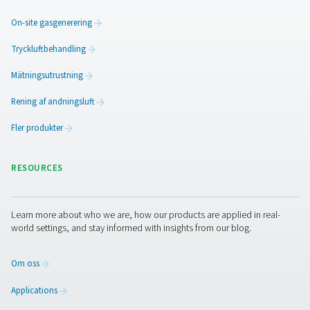
PPNG 6-68 S PSA kvävgasgeneratorer
Den professionella PSA-kvävgasgeneratorn Pneum
PPNG 6-68 S levererar ren N2 vid låga till medelh
flödeshastigheter, vilket ger tillförlitlig prestanda, effek
och lång livslängd.