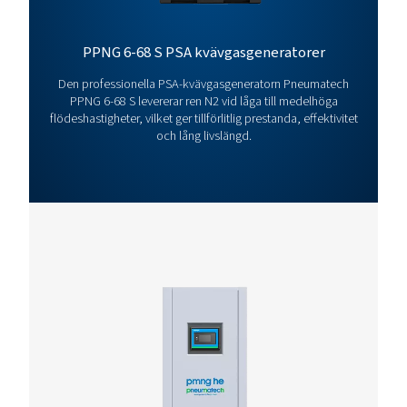
PPNG 100-800 HE 
BROCHURE
PPNG 100-800 HE
product brochur
389 KB
PDF
Funktioner Och Fördelar
Allmänna Specifikationer
Tillval