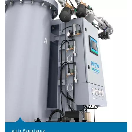
KILIT ÖZELLIKLER
Yenilikçi PSA döngüsü ve yü
verimli CMS