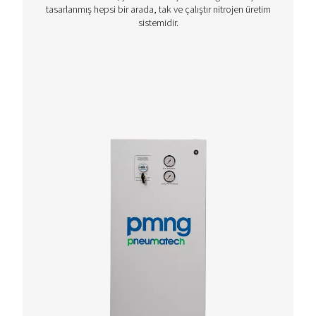
PPNG 1 -5.5 HE PSA nitrojen jeneratörle
PPNG 1 -5.5 HE, Pneumatech'in ultra düşük akışlı nit
uygulamaları için üstün jeneratörüdür, küçük ayak 
sayesinde son derece kompakt, mevcut basınçlı h
ağlarına kolayca uyar.