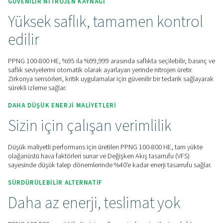
Fiyat teklifi için bizimle iletişime geçin!
Ana Sayfa
Sahada Gas Üretimi
Azot Jeneratörleri
PSA Nitrojen Jeneratörleri
PPNG 100-800 HE
GÜVENILIR NITROJEN KAYNAĞI
Yüksek saflık, tamamen kon
edilir
PPNG 100-800 HE, %95 ila %99,999 arasında saflıkta seçilebil
saflık seviyelerini otomatik olarak ayarlayan yerinde nitrojen ü
Zirkonya sensörleri, kritik uygulamalar için güvenilir bir teda
sürekli izleme sağlar.