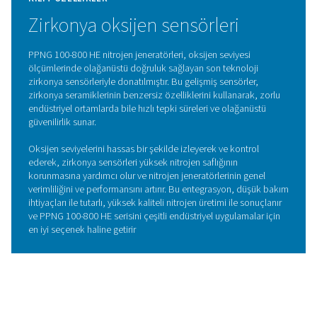
PPNG HE'nin yenilikçi PSA döngüsü, yüksek kaliteli Kar
Moleküler elekler (CMS) ile birleştiğinde, sınıfının en iyisi 
sunarak, emisyonları düşük tutarken enerji maliyetlerini
ölçüde azaltır.
Bu gelişmiş sistem, her enerji biriminin etkin bir şekilde
kullanılmasını sağlayarak performansı optimize etmek iç
tasarlanmıştır. Ek olarak, Ekonomizör işlevi, bekleme kay
ortadan kaldırarak ve gereksiz yere hava veya enerji
tüketilmemesini sağlayarak enerji israfını en aza indirm
önemli bir rol oynamaktadır.
Özenli tasarımı sadece operasyonel verimliliği arttırmak
kalmaz, aynı zamanda genel çevresel etkiyi azaltarak
sürdürülebilirliği de destekler.