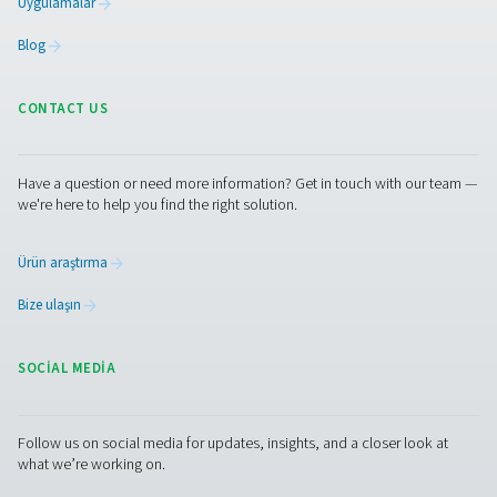
PMNG 4-40 HE Membranlı Nitrojen Jenerat