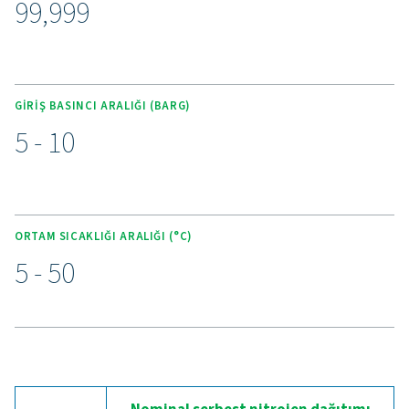
KILIT ÖZELLIKLER
Gelişmiş Purelogic dokunma
kontrol cihazı
Son teknoloji Purelogic Dokunmatik kontrol ünitesi, PP