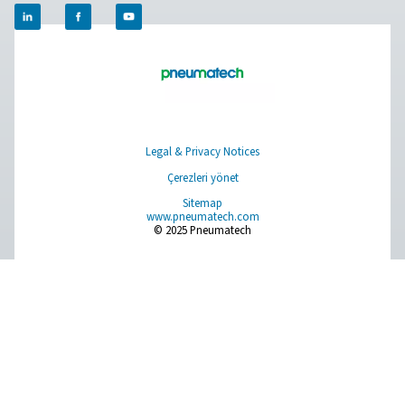
Pneumatech'in PMNG 4-40 HE serisi, sahada mem
nitrojen üretiminin rahatlığını ve güvenilirliğini suna
olağanüstü enerji verimliliği sunar.