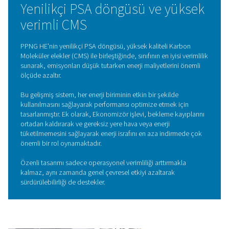
yararlanarak azotu havadaki diğer gazlardan ayırır. Sist
hava, oksijeni ve diğer safsızlıkları seçici olarak adsorb
nitrojenin saflaştırılmış bir ürün olarak geçmesine izin
karbon moleküler elekler (CMS) içeren damarlardan yönle
Farklı damarlarda yüksek ve düşük basınçlar arasında
yaparak CMS yenilenir ve sürekli ve güvenilir bir nitroje
sağlar.