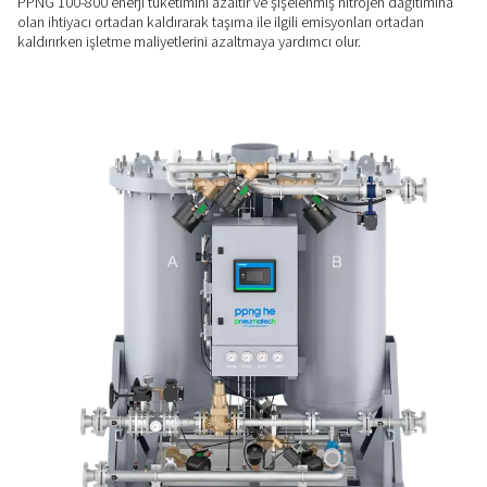
DAHA DÜŞÜK ENERJI MALIYETLERI
Sizin için çalışan verimlilik
Düşük maliyetli performans için üretilen PPNG 100-800 HE, 
olağanüstü hava faktörleri sunar ve Değişken Akış tasarrufu 
sayesinde düşük talep dönemlerinde %40'e kadar enerji tasar
SÜRDÜRÜLEBILIR ALTERNATIF
Daha az enerji, teslimat yo
PPNG 100-800 enerji tüketimini azaltır ve şişelenmiş nitrojen
olan ihtiyacı ortadan kaldırarak taşıma ile ilgili emisyonları o
kaldırırken işletme maliyetlerini azaltmaya yardımcı olur.