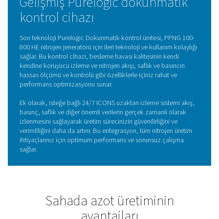
KILIT ÖZELLIKLER
Zirkonya oksijen sensörleri
PPNG 100-800 HE nitrojen jeneratörleri, oksijen seviyesi
ölçümlerinde olağanüstü doğruluk sağlayan son teknolo
zirkonya sensörleriyle donatılmıştır. Bu gelişmiş sensörle
zirkonya seramiklerinin benzersiz özelliklerini kullanarak
endüstriyel ortamlarda bile hızlı tepki süreleri ve olağan
güvenilirlik sunar.
Oksijen seviyelerini hassas bir şekilde izleyerek ve kontr
ederek, zirkonya sensörleri yüksek nitrojen saflığının
korunmasına yardımcı olur ve nitrojen jeneratörlerinin ge
verimliliğini ve performansını artırır. Bu entegrasyon, d