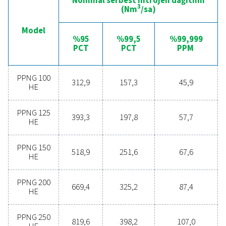
800 HE nitrojen jeneratörü için ileri teknoloji ve kullanım 
sağlar. Bu kontrol cihazı, besleme havası kalitesinin ken
kendine koruyucu izleme ve nitrojen akışı, saflık ve bası
hassas ölçümü ve kontrolü gibi özelliklerle içiniz rahat v
performans optimizasyonu sunar.
Ek olarak, isteğe bağlı 24/7 ICONS uzaktan izleme sistem
basınç, saflık ve diğer önemli verilerin gerçek zamanlı o
izlenmesini sağlayarak üretim sürecinizin güvenilirliğini v
verimliliğini daha da artırır. Bu entegrasyon, tüm nitrojen
ihtiyaçlarınız için optimum performans ve sorunsuz çal
sağlar.
Sahada azot üretiminin
avantajları