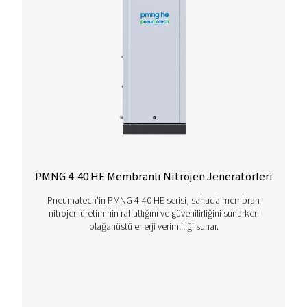
Seçenekler
İletişime geçin
Azot jeneratörlerimizin operasyonlarınızı nasıl artırab
hakkında sorularınız mı var veya merak mı ediyorsun
Bizimle temasa geçin! Ekibimiz, son teknoloji nitroje
teknolojimizle proseslerinizi optimize etmenize yard
olmak için içgörüler ve destek sunmak için sabırsızlan
Operasyonlarınızı birlikte dönüştürelim!
Azot uzmanlarımızla hemen iletişime geçin