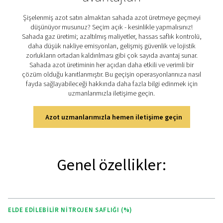
ihtiyaçları ile tutarlı, yüksek kaliteli nitrojen üretimi ile so
ve PPNG 100-800 HE serisini çeşitli endüstriyel uygulamal
en iyi seçenek haline getirir