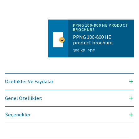
ELDE EDILEBILIR NITROJEN SAFLIĞI (%)
99,999
GIRIŞ BASINCI ARALIĞI (BARG)
5 - 10
ORTAM SICAKLIĞI ARALIĞI (°C)