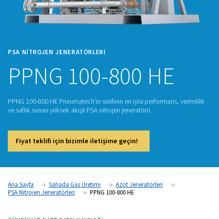
PSA NITROJEN JENERATÖRLERI
PPNG 100-800 HE
PPNG 100-800 HE Pneumatech'in sınıfının en iyisi performans,
ve saflık sunan yüksek akışlı PSA nitrojen jeneratörü.