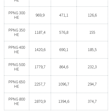
Şişelenmiş azot satın almaktan sahada azot üretmeye
düşünüyor musunuz? Seçim açık - kesinlikle yapmalıs
Sahada gaz üretimi; azaltılmış maliyetler, hassas saflık 
daha düşük nakliye emisyonları, gelişmiş güvenlik ve l
zorlukların ortadan kaldırılması gibi çok sayıda avantaj
Sahada azot üretiminin her açıdan daha etkili ve verim
çözüm olduğu kanıtlanmıştır. Bu geçişin operasyonlarını
fayda sağlayabileceği hakkında daha fazla bilgi edinm
uzmanlarımızla iletişime geçin.
Azot uzmanlarımızla hemen iletişime geç
Genel özellikler: