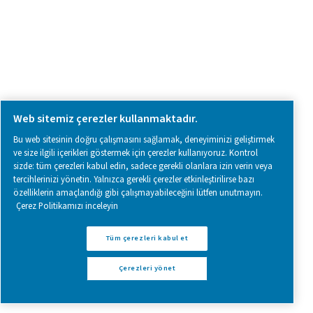
Browse our wide selection of products tailored to support 
compressed air and gas needs, from essential equipment to
solutions.
Sahada gas üretimi
Basınçlı hava şartlandırma
Ölçüm Ekipmanı
Soluma Havası Temizleyici
Ürünlerimiz