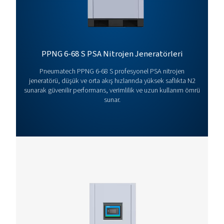
PPNG 100-800 HE 
BROCHURE
PPNG 100-800 HE
product brochur
389 KB
PDF
Özellikler Ve Faydalar
Genel Özellikler: