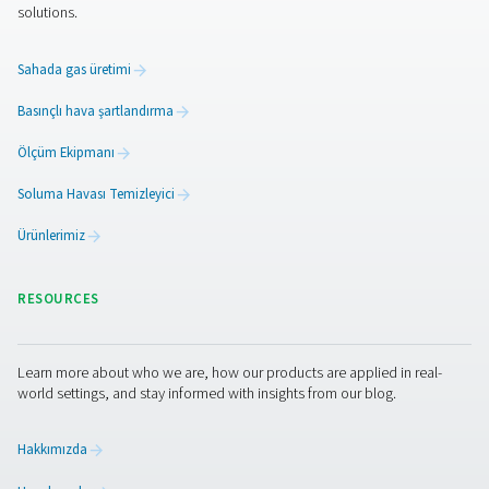
PPNG 6-68 S PSA Nitrojen Jeneratörler
Pneumatech PPNG 6-68 S profesyonel PSA nitroj
jeneratörü, düşük ve orta akış hızlarında yüksek saflı
sunarak güvenilir performans, verimlilik ve uzun kulla
sunar.