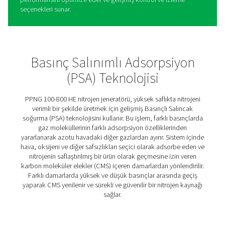
PPNG 100-800 HE PSA nitroj
jeneratörleri
PPNG 100-800 HE, Pneumatech’in lazer kesme, modifiy
atmosferik paketleme, lityum iyon pil üretimi, kahve pa
ve bira demleme gibi yüksek akışlı uygulamalar için pr
nitrojen jeneratörüdür. Dışarıda kurulduğunda bile sınıfını
güvenilirlik, verimlilik ve garantili saflık sunar. Bu cesur a
yenilikçi özelliklerle desteklenir. PPNG HE'nin yenilikçi 
döngüsü ve yüksek verimli CMS'si, enerji maliyetlerini ve
emisyonlarını düşük tutar. Benzersiz Değişken Akış tasar
algoritması, düşük yük sırasında %40'e kadar ek enerji t
sağlar.