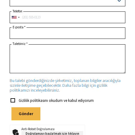
Posta kodu
*
Ülke
*
Eyalet/İl
Telefon
E-posta
*
Talebiniz
*