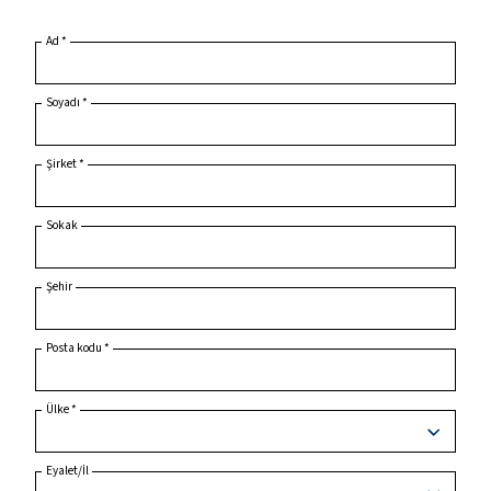
Ana Sayfa
Ürün Araştırma
Ad
*
Soyadı
*
Şirket
*
Sokak
Şehir