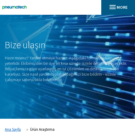
En
Ana Sayfa
Bize
ulaşın
Hazır mısınız? Yardım etmeye hazırız. Aşağıdaki formu dold
yeterlidir. Ekibimizden bir üye en kısa sürede sizinle iletişime
İhtiyaçlarınıza göre uyarlanmış en iyi çözümleri ve desteği 
kararlıyız. Size nasıl yardımcı olabileceğimizi bize bildirin - si
çalışmayı sabırsızlıkla bekliyoruz!