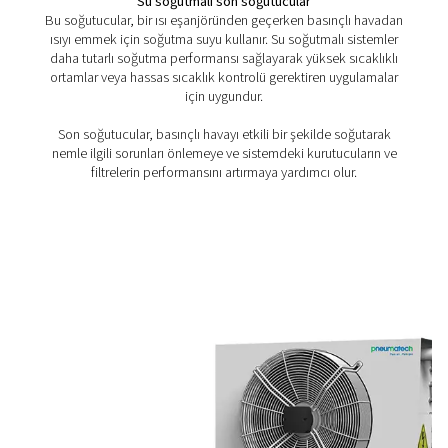
CW 1-17 su soğutmalı son soğutucular
CW 1-17 su soğutmalı son soğutucular, basınçlı hava v
sıcaklıklarını dayanıklı boru ve boru tasarımıyla düşürerek
güvenilir performans sağlar.
Son Soğutucular Nasıl Çalı
Son soğutucular, basınçlı havanın sıcaklığını düşürer
buharının yoğuşmasını ve sistemden uzaklaştırılmasını sa
ana tip vardır: