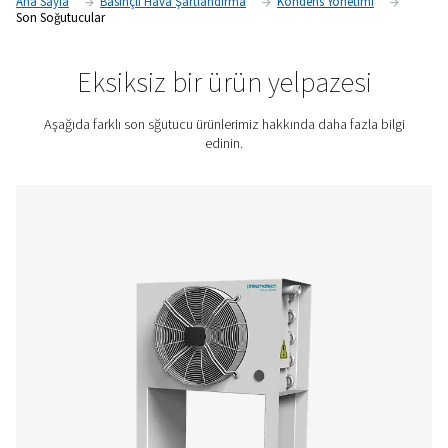
verimliliğini artırır, ekipmanı korur ve üretim, gıda ve içecek ve
sektörlerde güvenilirliği artırır.
Fiyat teklifi için bizimle iletişime geçin!
Ana Sayfa
Basınçlı Hava Şartlandırma
Kondens Yönet
Son Soğutucular
Eksiksiz bir ürün yelpaze
Aşağıda farklı son sğutucu ürünlerimiz hakkında daha fa
edinin.