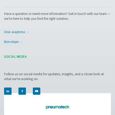
İletişime geçin
Sorularınız mı var veya kondens yönetimi çözümlerim
operasyonlarınızı nasıl geliştirebileceğini öğrenmek m
istiyorsunuz? Bizimle temasa geçin! Ekibimiz uzman
tavsiyesi vermeye ve yenilikçi ve güvenilir sistemlerimi
proseslerinizi optimize etmenize yardımcı olmaya haz
Ekipmanınızı koruyalım ve verimliliğinizi birlikte artıral
Kondens yönetimi uzmanlarımızla iletişime
geçin