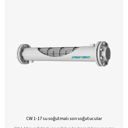
CA 1-14 Hava soğutmalı son soğutucula
CA hava soğutmalı son soğutucular basınçlı hava sıcakl
ortam sıcaklığının 10°C üzerine düşürerek nemi azaltır ve 
ekipmanındaki gerilimi azaltır. Dayanıklı ve verimli olan b
maliyetleri düşürürken ve sistem performansını artırırken
da artırır.