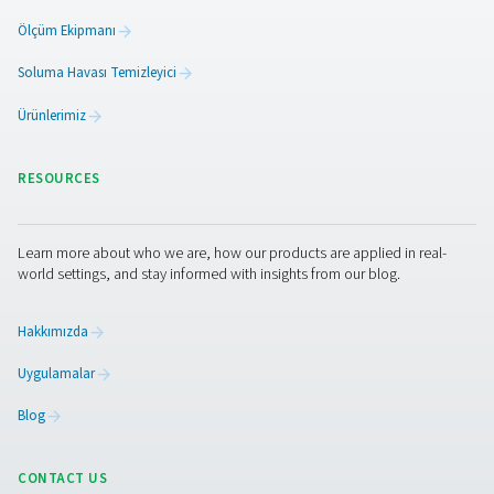
korur ve genel enerji verimliliğini artırır.
Son soğutucuların bakım
Son soğutucuların verimli çalışmasını sağlamak ve pe
sorunlarını önlemek için düzenli bakım çok önemlidir
soğutmalı modeller, hava akışını ve ısı dağılımını koru
soğutma kanatçıklarının ve fanların rutin olarak temizl
gerektirir. Su soğutmalı son soğutucular, optimum s
verimliliği sağlamak için kireç birikimi, sızıntılar ve uygu
açısından periyodik kontrollere ihtiyaç duyar. Basınçl
sisteminde su birikmesini önlemek için nem separatörle
incelenmesi ve temizlenmesi gerekir. Doğru bakım
soğutucunun kullanım ömrünü uzatır ve ısı ve nem
giderilmesinde tutarlı performans sağlar.