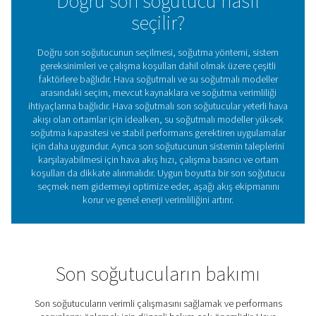
Basınçlı hava sistemlerinde
soğutucu kullanmanın
avantajları
Doğru son soğutucuya yatırım yapmak, verimli nem gid
sağlar, değerli ekipmanları korur ve basınçlı hava sistemi
güvenilirliğini artırır. Temel faydaları:
1. Basınçlı havadaki nemi azaltır
Pnömatik ekipmanda korozyona ve hasara
neden olabi