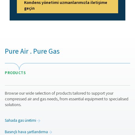
Doğru son soğutucu nası
seçilir?
Doğru son soğutucunun seçilmesi, soğutma yöntemi, 
gereksinimleri ve çalışma koşulları dahil olmak üzere ç
faktörlere bağlıdır. Hava soğutmalı ve su soğutmalı m
arasındaki seçim, mevcut kaynaklara ve soğutma verim
ihtiyaçlarına bağlıdır. Hava soğutmalı son soğutucular ye
akışı olan ortamlar için idealken, su soğutmalı modelle
soğutma kapasitesi ve stabil performans gerektiren uyg
için daha uygundur. Ayrıca son soğutucunun sistemin tal
karşılayabilmesi için hava akış hızı, çalışma basıncı v
koşulları da dikkate alınmalıdır. Uygun boyutta bir son
seçmek nem gidermeyi optimize eder, aşağı akış eki