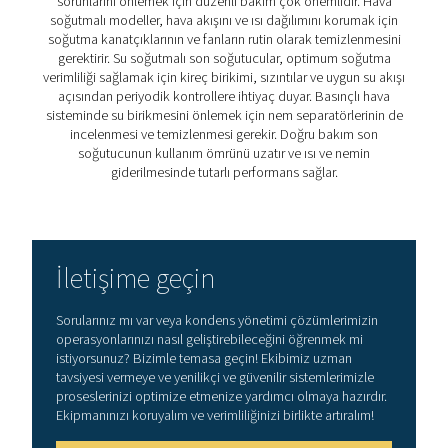
birikimini önler.
2. Sistem verimliliğini artırır
Basınçlı havayı kurutuculara ve filtrelere girmeden önce
soğutarak
performansını ve uzun ömürlülüğünü artırır.
3. Akış yönündeki ekipmanlarını korur
Valfler, silindirler ve havalı aletler
üzerindeki aşınmayı ve
yıpranmayı azaltarak kullanım ömürlerini uzatır.
4. Hava kalitesini iyileştirir
Nemden kaynaklanan kirletici oluşumu
riskini azaltarak
uygulamalar için daha temiz basınçlı hava sağlar.
5. Enerji kullanımını optimize eder
Doğru soğutma,
hava kurutucular üzerindeki gereksiz ge
aza indirerek enerji tüketimini ve işletme maliyetlerini azal