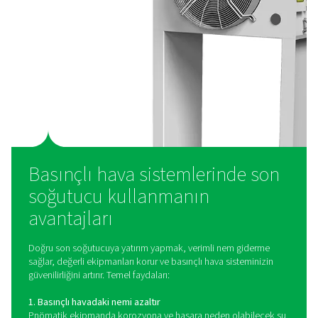
Hava soğutmalı son soğutucular
Bunlar, kanatlı borulardan oluşan bir ağdan geçerken b
havayı soğutmak için ortam havasını kullanır. Bir fan, 
üzerinde hava sirkülasyonu yaparak ısıyı ve yoğuşan nem
ve daha sonra bir nem separatörü tarafından uzaklaştırıl
soğutmalı modeller enerji tasarrufludur ve suyun ha
bulunmadığı uygulamalar için idealdir.
Su soğutmalı son soğutucular
Bu soğutucular, bir ısı eşanjöründen geçerken basınçlı
ısıyı emmek için soğutma suyu kullanır. Su soğutmalı s
daha tutarlı soğutma performansı sağlayarak yüksek sıc
ortamlar veya hassas sıcaklık kontrolü gerektiren uygu
için uygundur.
Son soğutucular, basınçlı havayı etkili bir şekilde soğ
nemle ilgili sorunları önlemeye ve sistemdeki kurutucul
filtrelerin performansını artırmaya yardımcı olur.