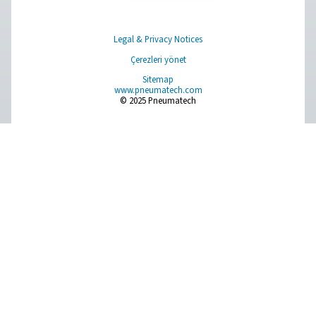
Pure Air . Pure Gas
PRODUCTS
Browse our wide selection of products tailored to support 
compressed air and gas needs, from essential equipment to
solutions.
Sahada gas üretimi
Basınçlı hava şartlandırma