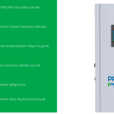
Nitrojen saflaştırma 
emi, birçok yerinde azot üretim kurulumunun son aşamasıdır. Azo
r. Bu, genellikle oksijenle reaksiyona girmek için az miktarda hidr
%99,999'u aşan olağanüstü yüksek
ma sisteminin avantajları
bir saflaştırma sistemi eklemek, özellikle saflık ve
 çeşitli pratik ve performansla ilgili avantajlar