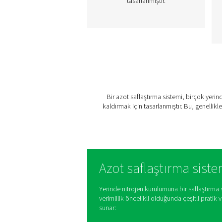
PPNG 12-235 DX
nitrojen Arıtma
Sistemleri
PPNG 12-235 DX nitroj
arıtma sistemi, hava ve en
tüketimini azaltırken krit
uygulamaların talepleri
karşılayarak %99,9999'e k
nitrojen gazı saflığı sağla
Kurulumu kolaydır, tama
otomatiktir ve çoğu nitro
jeneratörüyle sorunsu
çalışacak şekilde
tasarlanmıştır.