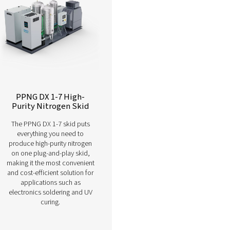
Azot saflaştırma sistemlerimiz hakkında daha fazl