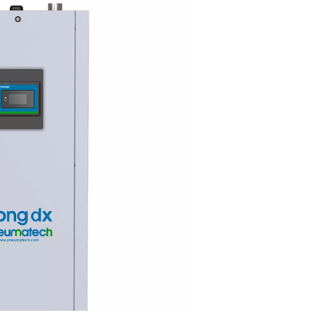
sistemi nedir?
t basınçlı havadan ayrıldıktan sonra kalan eser miktarda oksije
ojenin girdiği bir katalitik proses kullanılarak elde edilir. Sonuç
 saflıkta azottur.