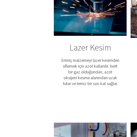
6. Sistemin sürdürülebilirliği
Daha az enerji kullanımı ve
izine katkıda bulunur.
Azot saflaştırma sistemleri,
miktarda hidrojen dozaj
Tutarlı performans sağlama
taşma koruması ve güvenl
kurulumlarda, basınç, akış 