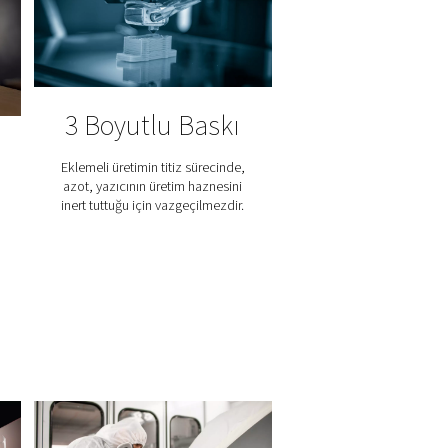
sıl çalışır?
rmek için katalitik bir proses kullanır. İşlem, azot akışına küçü
e reaksiyona girerek su buharı oluşturur. Ardından nem gazdan ayr
zot elde edilir.
inin sürekli izlenmesinin yanı sıra hidrojen birikimini önlemek iç
ktir ve gelen azot saflığına ve akış hızına göre ayarlanır. Daha
r. Bu kontrollü ve akıllı proses, zorlu uygulamalar için istikrar
ti eder.