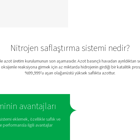
PPNG DX 1-7 High-
Purity Nitrogen Skid
The PPNG DX 1-7 skid puts
en
everything you need to
erji
produce high-purity nitrogen
ik
on one plug-and-play skid,
ni
making it the most convenient
adar
and cost-efficient solution for
r.
applications such as
men
electronics soldering and UV
jen
curing.
z