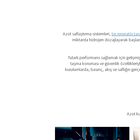
1. Ultra yüksek azot saflığı
İlk üretimden sonra kalan o
seviyelere ulaşın.
2. Genel sisteminizin boyu
Daha küçük bir nitrojen je
yatırımını azaltır.
3. Daha düşük enerji tüketi
Daha az besleme havası gere
sistem verimliliği iyileştirilir.
4. Kompakt ve entegrasyo
Minimum kurulum çabası il
şekildetasarlanmıştır.
5. Güvenilir, sürekli çalışm
Dahili otomasyon ve izleme öz