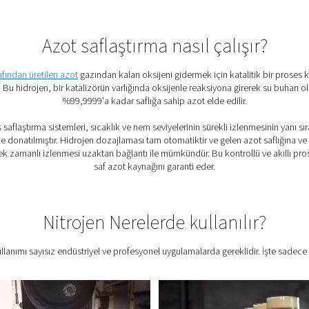
na ulaşın
ksijeni gidererek %99,999 veya daha yüksek
tunu azaltın
neratörü ve kompresöre olanak tanıyarak sermaye
mi
ksinimi sayesinde enerji kullanımı düşer ve genel
nu kolay
e mevcut ekipmana sorunsuz şekilde uyacak
ayı destekler
ellikleri 7/24 tutarlı saflığı korur.