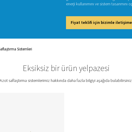
Ultra yü
seviyesi
sağlayab
küçük ya
gibi se
enerji k
Fiya
mi
Nitrojen Saflaştırma Sistemleri
Eksiksiz bir ürün