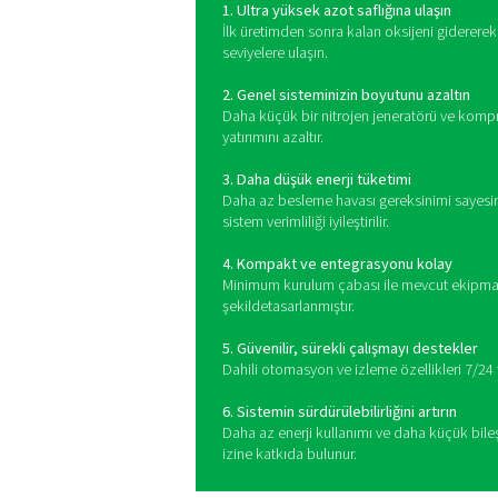
Bir azot saflaştırma sist
kaldırmak için tasarlanmıştı
Azot saflaştır
Yerinde nitrojen kurulumuna 
verimlilik öncelikli olduğunda
sunar: