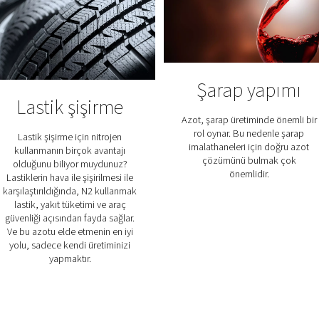
Nitrojen Nerelerde 
Azot kullanımı sayısız endüstriyel ve profesyonel uygula
m
Kahve üretimi