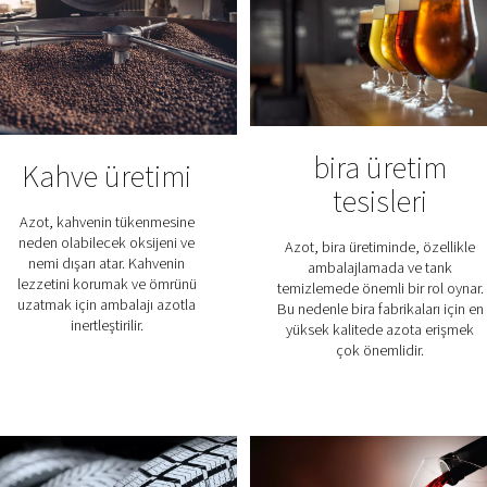
ni artırın
 daha küçük bileşenler daha düşükçevresel ayak
Azot saflaştırma na
bir jeneratör tarafından üretilen azot
gazından kalan oksijeni gide
layarak başlar. Bu hidrojen, bir katalizörün varlığında oksijenl
%99,9999'a kadar saflığa sahip a
k için gelişmiş saflaştırma sistemleri, sıcaklık ve nem seviyeler
ik özellikleriyle donatılmıştır. Hidrojen dozajlaması tam otomati
ve saflığın gerçek zamanlı izlenmesi uzaktan bağlantı ile mümkündü
saf azot kaynağını garan