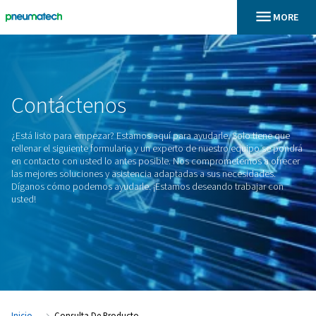
En
Inicio
Contáctenos
¿Está listo para empezar? Estamos aquí para ayudarle. Solo
rellenar el siguiente formulario y un experto de nuestro equ
en contacto con usted lo antes posible. Nos comprometemo
las mejores soluciones y asistencia adaptadas a sus necesi
Díganos cómo podemos ayudarle. ¡Estamos deseando traba
usted!