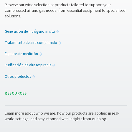
Permite que la humedad y el condensado se asienten,
mejorando la pureza del aire antes de la distribución.
4. Reducción del desgaste de los compresores
Minimiza los ciclos cortos y reduce la tensión mecánica
compresor.
5. Mejor gestión de la demanda
Ayuda a adaptarse a los periodos de uso máximo de air
sobrecargar el sistema.
Al incorporar un depósito de aire comprimido correct
dimensionado y mantenido, las empresas pueden optim
uso de energía, mejorar la fiabilidad del sistema de aire
prolongar la vida útil de sus equipos, manteniendo al 
tiempo una presión de aire constante para los proceso
industriales.