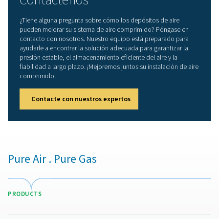
Ventajas del uso de depósit
aire comprimido
La implementación de un depósito de aire comprimido
sistema de aire ofrece varias ventajas clave:
1. Estabilidad mejorada del sistema
Reduce las fluctuaciones de presión y garantiza un sumi
aire constante.
2. Mayor eficiencia energética
Reduce los ciclos del compresor, reduce el consumo de
y prolonga su vida útil.
3. Calidad del aire mejorada