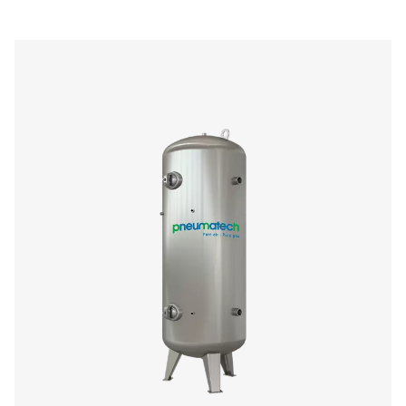
Depósitos de nitrógeno y aire comprimido V
La gama V & V HP estabiliza la presión, almacena el
comprimido y contribuye a la eliminación de los cond
Disponibles en acabados pintados, galvanizados y vitr
(Vitroflex), con capacidades de hasta 5000 litros y pre
hasta 16 bar (232 psi), garantizan un rendimiento fiable d