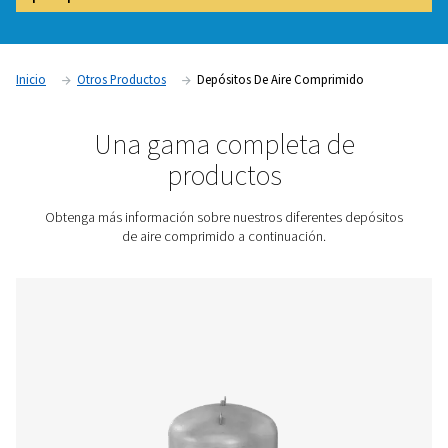
sistemas de aire comprimido al almacenar y estabilizar el s
aire presurizado. Ayudan a gestionar las fluctuaciones de l
reducir el consumo de energía y mejorar la eficiencia genera
Los depósitos de aire son esenciales para garantizar un sum
aire estable y fiable, evitar caídas de presión y optimizar el
del compresor en aplicaciones industriales.
Póngase en contacto con nosotros para obtener un
presupuesto.
Inicio
Otros Productos
Depósitos De Aire Comprimid
Una gama completa de
productos