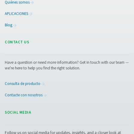
Contáctenos
¿Tiene alguna pregunta sobre cómo los depósitos de ai
pueden mejorar su sistema de aire comprimido? Pónga
contacto con nosotros. Nuestro equipo está preparado
ayudarle a encontrar la solución adecuada para garantiz
presión estable, el almacenamiento eficiente del aire y l
fiabilidad a largo plazo. ¡Mejoremos juntos su instalació
comprimido!
Contacte con nuestros expertos